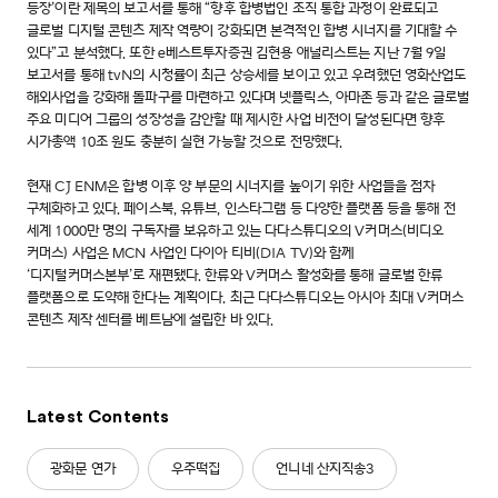
등장’이란 제목의 보고서를 통해 “향후 합병법인 조직 통합 과정이 완료되고
글로벌 디지털 콘텐츠 제작 역량이 강화되면 본격적인 합병 시너지를 기대할 수
있다”고 분석했다. 또한 e베스트투자증권 김현용 애널리스트는 지난 7월 9일
보고서를 통해 tvN의 시청률이 최근 상승세를 보이고 있고 우려했던 영화산업도
해외사업을 강화해 돌파구를 마련하고 있다며 넷플릭스, 아마존 등과 같은 글로벌
주요 미디어 그룹의 성장성을 감안할 때 제시한 사업 비전이 달성된다면 향후
시가총액 10조 원도 충분히 실현 가능할 것으로 전망했다.
현재 CJ ENM은 합병 이후 양 부문의 시너지를 높이기 위한 사업들을 점차
구체화하고 있다. 페이스북, 유튜브, 인스타그램 등 다양한 플랫폼 등을 통해 전
세계 1000만 명의 구독자를 보유하고 있는 다다스튜디오의 V커머스(비디오
커머스) 사업은 MCN 사업인 다이아 티비(DIA TV)와 함께
‘디지털커머스본부’로 재편됐다. 한류와 V커머스 활성화를 통해 글로벌 한류
플랫폼으로 도약해 한다는 계획이다. 최근 다다스튜디오는 아시아 최대 V커머스
콘텐츠 제작 센터를 베트남에 설립한 바 있다.
Latest Contents
광화문 연가
우주떡집
언니네 산지직송3