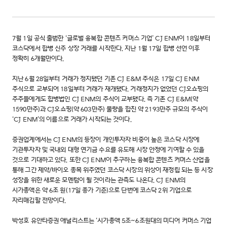
7월 1일 공식 출범한 ‘글로벌 융복합 콘텐츠 커머스 기업’ CJ ENM이 18일부터
코스닥에서 합병 신주 상장 거래를 시작한다. 지난 1월 17일 합병 선언 이후
정확히 6개월만이다.
지난 6월 28일부터 거래가 정지됐던 기존 CJ E&M 주식은 17일 CJ ENM
주식으로 교부되어 18일부터 거래가 재개됐다. 거래정지가 없었던 CJ오쇼핑의
주주들에게도 합병법인 CJ ENM의 주식이 교부됐다. 즉 기존 CJ E&M(약
1590만주)과 CJ오쇼핑(약 603만주) 물량을 합친 약 2193만주 규모의 주식이
‘CJ ENM’의 이름으로 거래가 시작되는 것이다.
증권업계에서는 CJ ENM의 등장이 개인투자자 비중이 높은 코스닥 시장에
기관투자자 및 국내외 대형 연기금 수요를 유도해 시장 안정에 기여할 수 있을
것으로 기대하고 있다. 또한 CJ ENM이 추구하는 융복합 콘텐츠 커머스 산업을
통해 그간 제약/바이오 종목 위주였던 코스닥 시장의 위상이 재정립 되는 등 시장
성장을 위한 새로운 모멘텀이 될 것이라는 관측도 나온다. CJ ENM의
시가총액은 약 6조 원(17일 종가 기준)으로 단번에 코스닥 2위 기업으로
자리매김할 전망이다.
박성호 유안타증권 애널리스트는 ‘시가총액 5조~6조원대의 미디어 커머스 기업