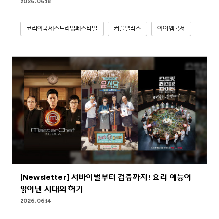
2026.06.18
코리아국제스트리밍페스티벌
커플팰리스
아이엠복서
[Newsletter] 서바이벌부터 검증까지! 요리 예능이
읽어낸 시대의 허기
2026.06.14