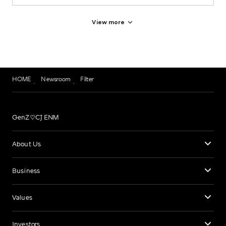
View more
HOME
Newsroom
Filter
GenZ♡CJ ENM
About Us
Business
Values
Investors