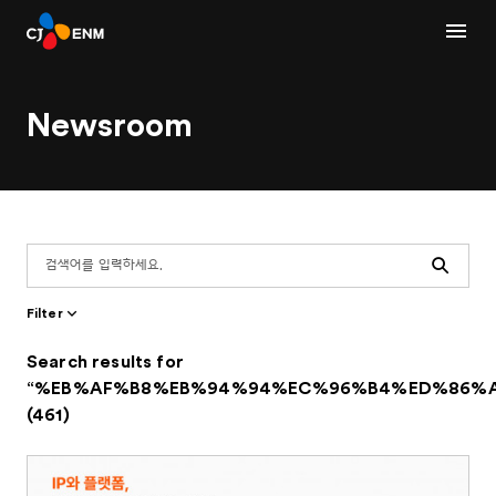
Newsroom
Search
Filter
Search results for
“%EB%AF%B8%EB%94%94%EC%96%B4%ED%86%A1
(461)