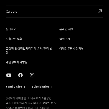
Careers
문의하기
온라인 제보
시청자위원회
법적고지
고정형 영상정보처리기기 운영/관리 방
이메일무단수집거부
침
개인정보처리방침
Family Site
Subsidiaries
(주)씨제이이엔엠
대표이사 : 윤상현
주소 : (03926) 서울시 마포구 상암산로 66
사업자 등록번호 : 106-81-51510