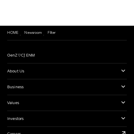
HOME
Newsroom
Filter
GenZ♡CJ ENM
About Us
Business
Values
Investors