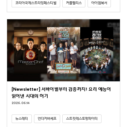
코리아국제스트리밍페스티벌
커플팰리스
아이엠복서
[Newsletter] 서바이벌부터 검증까지! 요리 예능이
읽어낸 시대의 허기
2026.06.14
뉴스레터
언더커버셰프
스트릿레스토랑파이터