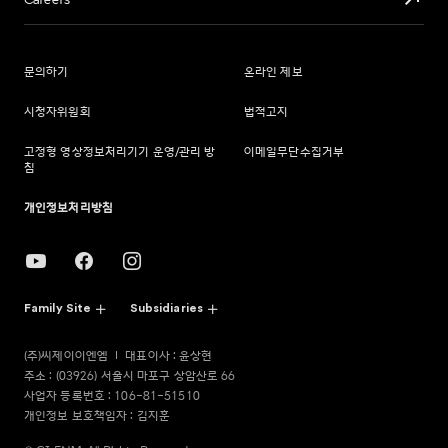
Careers
문의하기
온라인 제보
시청자위원회
법적고지
고정형 영상정보처리기기 운영/관리 방
이메일무단수집거부
침
개인정보처리방침
Family Site
Subsidiaries
(주)씨제이이엔엠
대표이사 : 윤상현
주소 : (03926) 서울시 마포구 상암산로 66
사업자 등록번호 : 106-81-51510
개인정보 보호책임자 : 김지훈