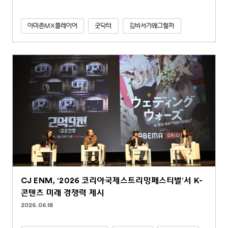
아마존MX플레이어
굿닥터
김비서가왜그럴까
CJ ENM, ‘2026 코리아국제스트리밍페스티벌’서 K-
콘텐츠 미래 경쟁력 제시
2026.06.18