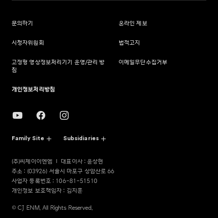
문의하기
온라인 제보
시청자위원회
법적고지
고정형 영상정보처리기기 운영/관리 방
이메일무단수집거부
침
개인정보처리방침
Family Site
Subsidiaries
(주)씨제이이엔엠
대표이사 : 윤상현
주소 : (03926) 서울시 마포구 상암산로 66
사업자 등록번호 : 106-81-51510
개인정보 보호책임자 : 김지훈
© CJ ENM. All Rights Reserved.