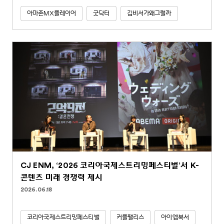
아마존MX플레이어
굿닥터
김비서가왜그럴까
CJ ENM, ‘2026 코리아국제스트리밍페스티벌’서 K-
콘텐츠 미래 경쟁력 제시
2026.06.18
코리아국제스트리밍페스티벌
커플팰리스
아이엠복서