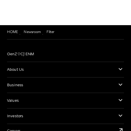
HOME
Newsroom
Filter
GenZ♡CJ ENM
About Us
Business
Values
Investors