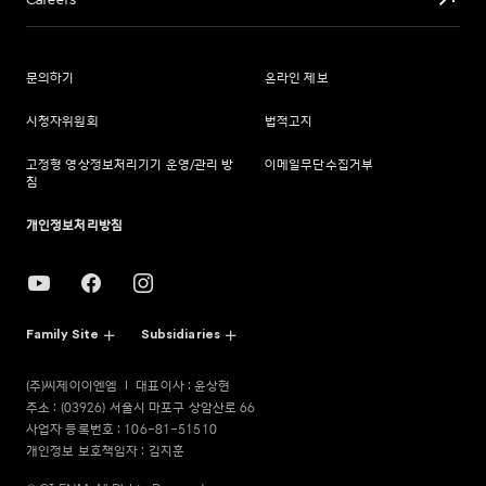
Careers
문의하기
온라인 제보
시청자위원회
법적고지
고정형 영상정보처리기기 운영/관리 방
이메일무단수집거부
침
개인정보처리방침
Family Site
Subsidiaries
(주)씨제이이엔엠
대표이사 : 윤상현
주소 : (03926) 서울시 마포구 상암산로 66
사업자 등록번호 : 106-81-51510
개인정보 보호책임자 : 김지훈