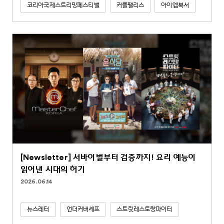
코리아국제스트리밍페스티벌
커플팰리스
아이엠복서
[Newsletter] 서바이벌부터 검증까지! 요리 예능이
읽어낸 시대의 허기
2026.06.14
뉴스레터
언더커버셰프
스트릿레스토랑파이터