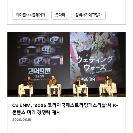
아마존MX플레이어
굿닥터
김비서가왜그럴까
CJ ENM, ‘2026 코리아국제스트리밍페스티벌’서 K-
콘텐츠 미래 경쟁력 제시
2026.06.18