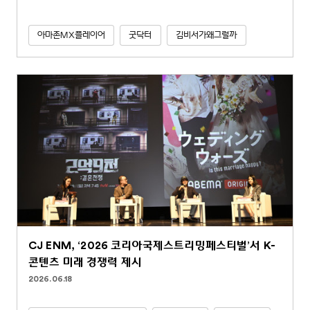
아마존MX플레이어
굿닥터
김비서가왜그럴까
CJ ENM, ‘2026 코리아국제스트리밍페스티벌’서 K-
콘텐츠 미래 경쟁력 제시
2026.06.18