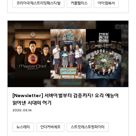
코리아국제스트리밍페스티벌
커플팰리스
아이엠복서
[Newsletter] 서바이벌부터 검증까지! 요리 예능이
읽어낸 시대의 허기
2026.06.14
뉴스레터
언더커버셰프
스트릿레스토랑파이터