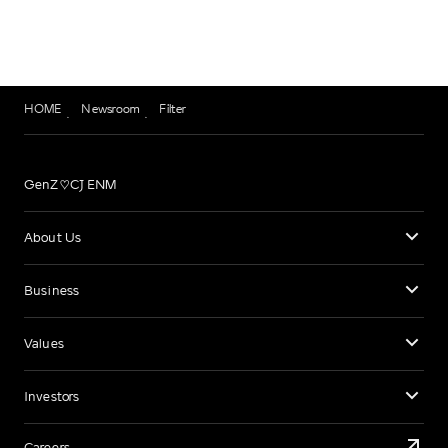
HOME
Newsroom
Filter
GenZ♡CJ ENM
About Us
Business
Values
Investors