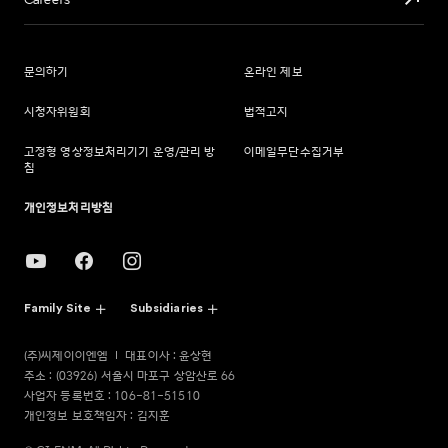
Careers
문의하기
온라인 제보
시청자위원회
법적고지
고정형 영상정보처리기기 운영/관리 방
이메일무단수집거부
침
개인정보처리방침
Family Site
Subsidiaries
(주)씨제이이엔엠
대표이사 : 윤상현
주소 : (03926) 서울시 마포구 상암산로 66
사업자 등록번호 : 106-81-51510
개인정보 보호책임자 : 김지훈