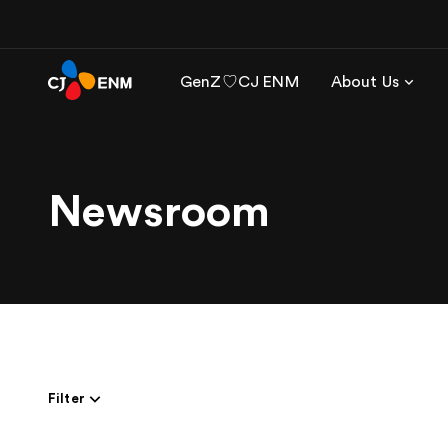
GenZ♡CJ ENM
About Us
Newsroom
Filter