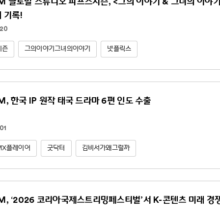
NM 글로벌 스튜디오 피프스시즌, <그의 이야기 & 그녀의 이야기(Hi
위 기록!
.20
시즌
그의이야기그녀의이야기
넷플릭스
M, 한국 IP 원작 태국 드라마 6편 인도 수출
01
MX플레이어
굿닥터
김비서가왜그럴까
NM, ‘2026 코리아국제스트리밍페스티벌’서 K-콘텐츠 미래 경