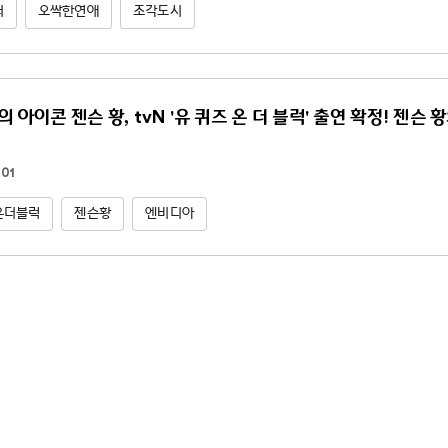
터
오싹한연애
조각도시
의 아이콘 젠슨 황, tvN '유 퀴즈 온 더 블럭' 출연 확정! 젠슨
.01
온더블럭
젠슨황
엔비디아