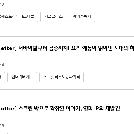
18
국제스트리밍페스티벌
커플팰리스
아이엠복서
sletter] 서바이벌부터 검증까지! 요리 예능이 읽어낸 시대의 
14
터
언더커버셰프
스트릿레스토랑파이터
letter] 스크린 밖으로 확장된 이야기, 영화 IP의 재발견
14