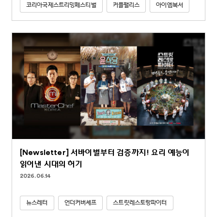
코리아국제스트리밍페스티벌
커플팰리스
아이엠복서
[Newsletter] 서바이벌부터 검증까지! 요리 예능이
읽어낸 시대의 허기
2026.06.14
뉴스레터
언더커버셰프
스트릿레스토랑파이터