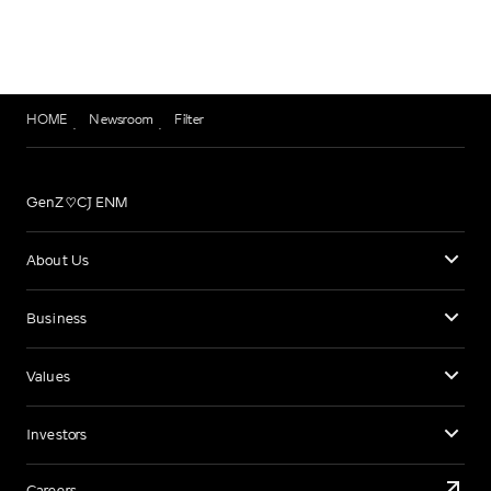
HOME
Newsroom
Filter
GenZ♡CJ ENM
About Us
Business
Values
Investors