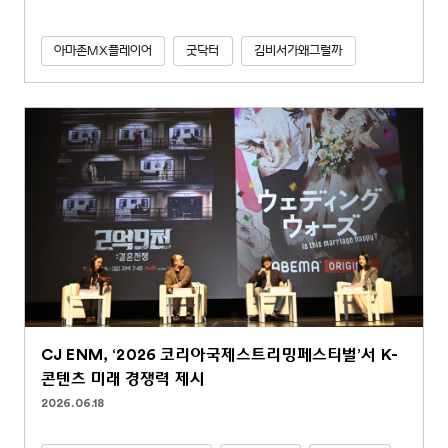
아마존MX플레이어
굿닥터
김비서가왜그럴까
CJ ENM, ‘2026 코리아국제스트리밍페스티벌’서 K-
콘텐츠 미래 경쟁력 제시
2026.06.18