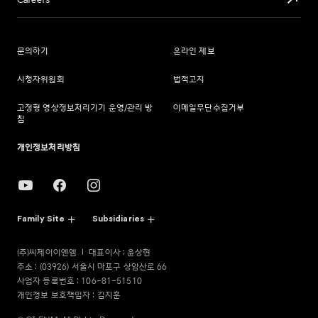
Careers
문의하기
온라인 제보
시청자위원회
법적고지
고정형 영상정보처리기기 운영/관리 방
이메일무단수집거부
침
개인정보처리방침
Family Site
Subsidiaries
(주)씨제이이엔엠
대표이사 : 윤상현
주소 : (03926) 서울시 마포구 상암산로 66
사업자 등록번호 : 106-81-51510
개인정보 보호책임자 : 김지훈