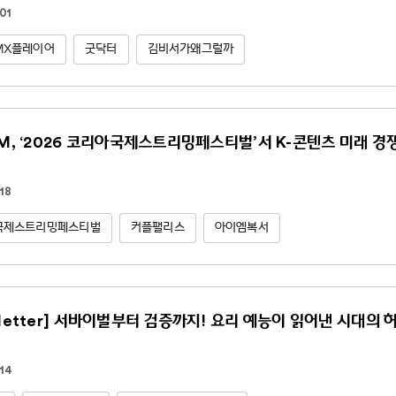
01
MX플레이어
굿닥터
김비서가왜그럴까
NM, ‘2026 코리아국제스트리밍페스티벌’서 K-콘텐츠 미래 경
18
국제스트리밍페스티벌
커플팰리스
아이엠복서
sletter] 서바이벌부터 검증까지! 요리 예능이 읽어낸 시대의 
14