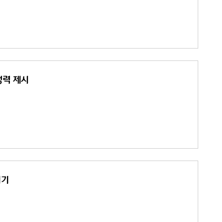
쟁력 제시
허기