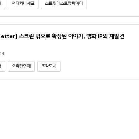
터
언더커버셰프
스트릿레스토랑파이터
letter] 스크린 밖으로 확장된 이야기, 영화 IP의 재발견
14
터
오싹한연애
조각도시