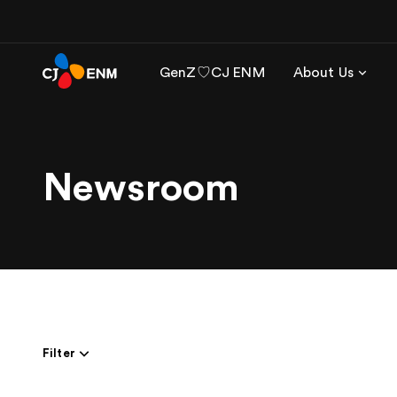
GenZ♡CJ ENM
About Us
Newsroom
Filter