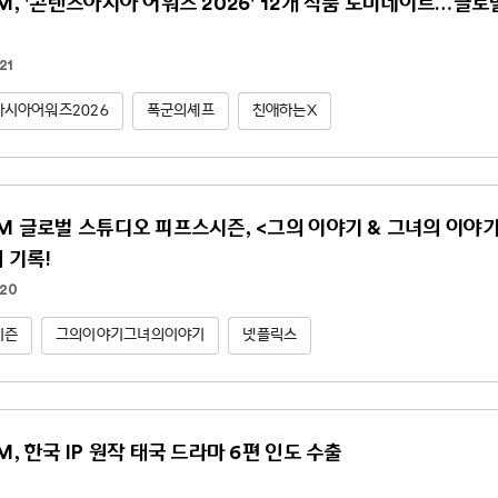
NM, '콘텐츠아시아 어워즈 2026' 12개 작품 노미네이트…글
21
시아어워즈2026
폭군의셰프
친애하는X
NM 글로벌 스튜디오 피프스시즌, <그의 이야기 & 그녀의 이야기(Hi
위 기록!
.20
시즌
그의이야기그녀의이야기
넷플릭스
M, 한국 IP 원작 태국 드라마 6편 인도 수출