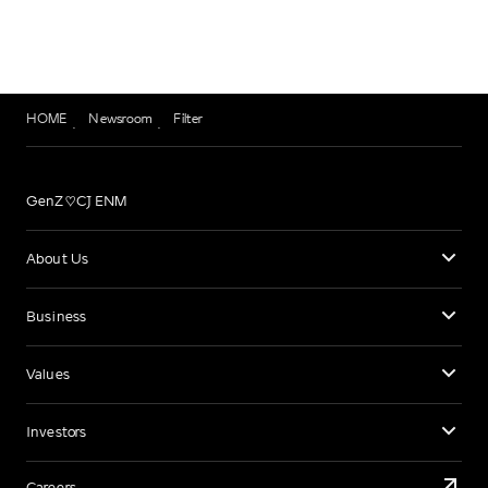
HOME
Newsroom
Filter
GenZ♡CJ ENM
About Us
Business
Values
Investors