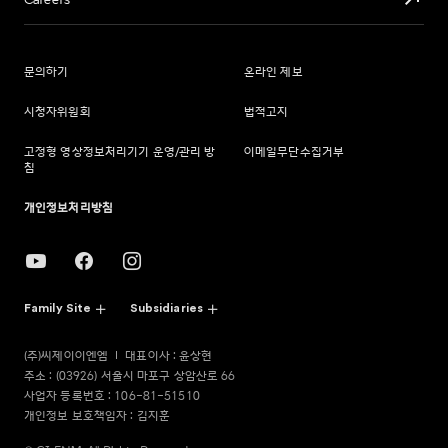
Careers
문의하기
온라인 제보
시청자위원회
법적고지
고정형 영상정보처리기기 운영/관리 방
이메일무단수집거부
침
개인정보처리방침
Family Site
Subsidiaries
(주)씨제이이엔엠
대표이사 : 윤상현
주소 : (03926) 서울시 마포구 상암산로 66
사업자 등록번호 : 106-81-51510
개인정보 보호책임자 : 김지훈