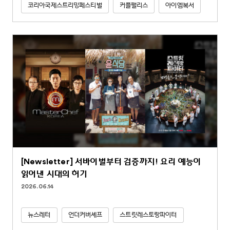
코리아국제스트리밍페스티벌
커플팰리스
아이엠복서
[Newsletter] 서바이벌부터 검증까지! 요리 예능이
읽어낸 시대의 허기
2026.06.14
뉴스레터
언더커버셰프
스트릿레스토랑파이터