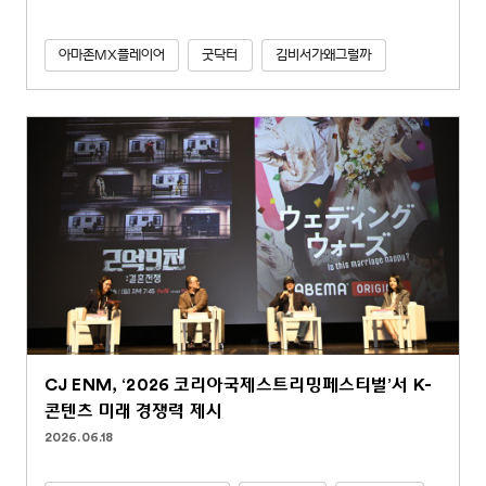
아마존MX플레이어
굿닥터
김비서가왜그럴까
CJ ENM, ‘2026 코리아국제스트리밍페스티벌’서 K-
콘텐츠 미래 경쟁력 제시
2026.06.18