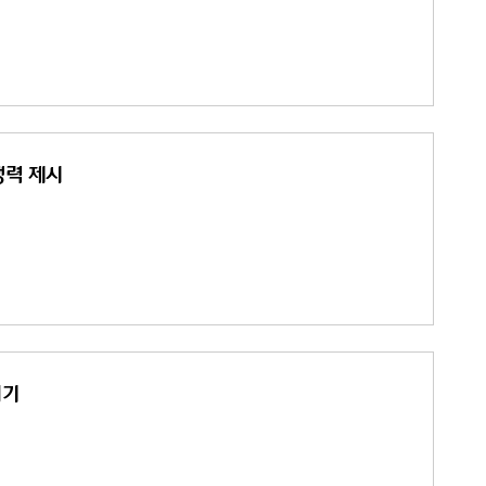
쟁력 제시
허기