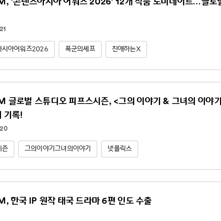
NM, '콘텐츠아시아 어워즈 2026' 12개 작품 노미네이트…글
21
시아어워즈2026
폭군의셰프
친애하는X
NM 글로벌 스튜디오 피프스시즌, <그의 이야기 & 그녀의 이야기(Hi
위 기록!
.20
시즌
그의이야기그녀의이야기
넷플릭스
M, 한국 IP 원작 태국 드라마 6편 인도 수출