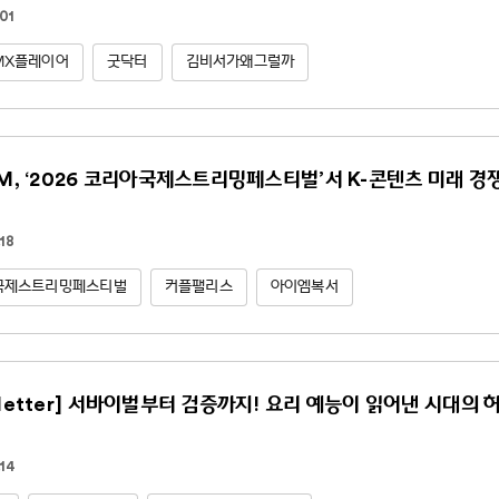
01
MX플레이어
굿닥터
김비서가왜그럴까
NM, ‘2026 코리아국제스트리밍페스티벌’서 K-콘텐츠 미래 경
18
국제스트리밍페스티벌
커플팰리스
아이엠복서
sletter] 서바이벌부터 검증까지! 요리 예능이 읽어낸 시대의 
14