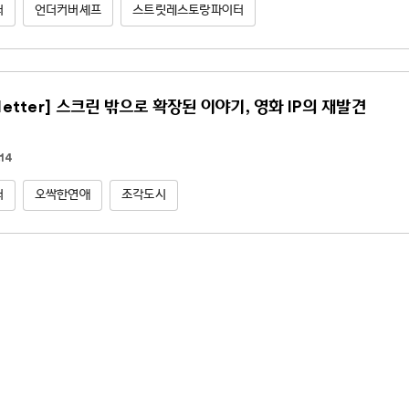
터
언더커버셰프
스트릿레스토랑파이터
letter] 스크린 밖으로 확장된 이야기, 영화 IP의 재발견
14
터
오싹한연애
조각도시