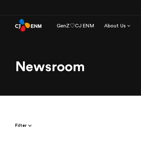
GenZ♡CJ ENM
About Us
Newsroom
Filter