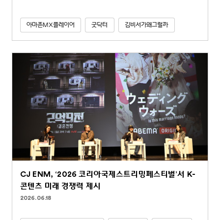
아마존MX플레이어
굿닥터
김비서가왜그럴까
CJ ENM, ‘2026 코리아국제스트리밍페스티벌’서 K-
콘텐츠 미래 경쟁력 제시
2026.06.18