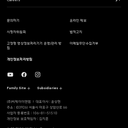
Careers
문의하기
온라인 제보
시청자위원회
법적고지
고정형 영상정보처리기기 운영/관리 방
이메일무단수집거부
침
개인정보처리방침
Family Site
Subsidiaries
(주)씨제이이엔엠
대표이사 : 윤상현
주소 : (03926) 서울시 마포구 상암산로 66
사업자 등록번호 : 106-81-51510
개인정보 보호책임자 : 김지훈