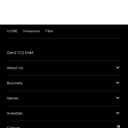
HOME
Newsroom
Filter
GenZ♡CJ ENM
About Us
Business
Values
Investors