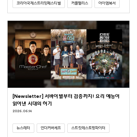
코리아국제스트리밍페스티벌
커플팰리스
아이엠복서
[Newsletter] 서바이벌부터 검증까지! 요리 예능이
읽어낸 시대의 허기
2026.06.14
뉴스레터
언더커버셰프
스트릿레스토랑파이터