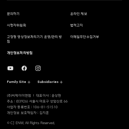
문의하기
온라인 제보
시청자위원회
법적고지
고정형 영상정보처리기기 운영/관리 방
이메일무단수집거부
침
개인정보처리방침
Family Site
Subsidiaries
(주)씨제이이엔엠
대표이사 : 윤상현
주소 : (03926) 서울시 마포구 상암산로 66
사업자 등록번호 : 106-81-51510
개인정보 보호책임자 : 김지훈
© CJ ENM. All Rights Reserved.