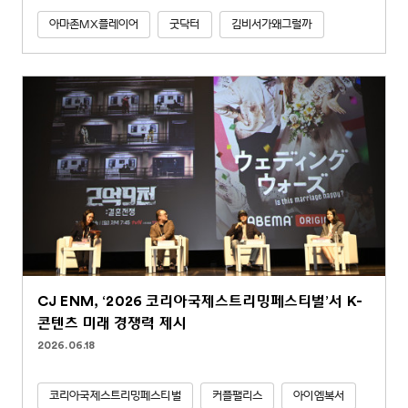
아마존MX플레이어
굿닥터
김비서가왜그럴까
CJ ENM, ‘2026 코리아국제스트리밍페스티벌’서 K-
콘텐츠 미래 경쟁력 제시
2026.06.18
코리아국제스트리밍페스티벌
커플팰리스
아이엠복서