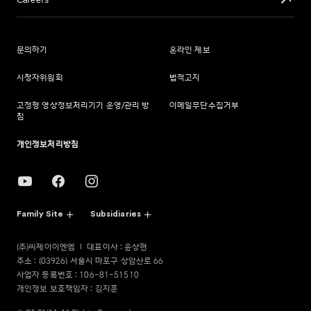
Careers
문의하기
온라인 제보
시청자위원회
법적고지
고정형 영상정보처리기기 운영/관리 방
이메일무단수집거부
침
개인정보처리방침
Family Site
Subsidiaries
(주)씨제이이엔엠
대표이사 : 윤상현
주소 : (03926) 서울시 마포구 상암산로 66
사업자 등록번호 : 106-81-51510
개인정보 보호책임자 : 김지훈