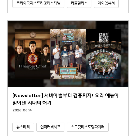
코리아국제스트리밍페스티벌
커플팰리스
아이엠복서
[Newsletter] 서바이벌부터 검증까지! 요리 예능이
읽어낸 시대의 허기
2026.06.14
뉴스레터
언더커버셰프
스트릿레스토랑파이터