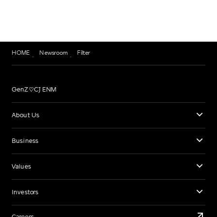
HOME
Newsroom
Filter
GenZ♡CJ ENM
About Us
Business
Values
Investors