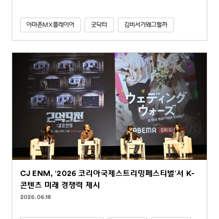
아마존MX플레이어
굿닥터
김비서가왜그럴까
CJ ENM, ‘2026 코리아국제스트리밍페스티벌’서 K-
콘텐츠 미래 경쟁력 제시
2026.06.18