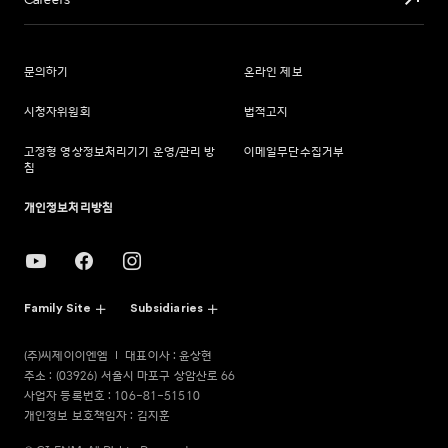
Careers
문의하기
온라인 제보
시청자위원회
법적고지
고정형 영상정보처리기기 운영/관리 방
이메일무단수집거부
침
개인정보처리방침
Family Site
Subsidiaries
(주)씨제이이엔엠
대표이사 : 윤상현
주소 : (03926) 서울시 마포구 상암산로 66
사업자 등록번호 : 106-81-51510
개인정보 보호책임자 : 김지훈