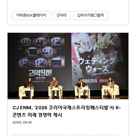
아마존MX플레이어
굿닥터
김비서가왜그럴까
CJ ENM, ‘2026 코리아국제스트리밍페스티벌’서 K-
콘텐츠 미래 경쟁력 제시
2026.06.18