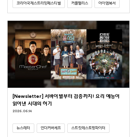
코리아국제스트리밍페스티벌
커플팰리스
아이엠복서
[Newsletter] 서바이벌부터 검증까지! 요리 예능이
읽어낸 시대의 허기
2026.06.14
뉴스레터
언더커버셰프
스트릿레스토랑파이터