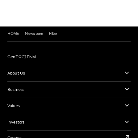
HOME
Newsroom
Filter
GenZ♡CJ ENM
About Us
Business
Values
Investors