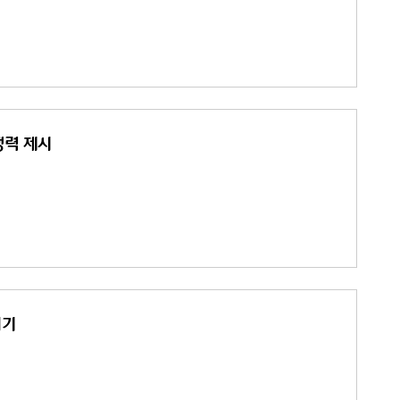
쟁력 제시
허기