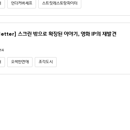
터
언더커버셰프
스트릿레스토랑파이터
letter] 스크린 밖으로 확장된 이야기, 영화 IP의 재발견
14
터
오싹한연애
조각도시