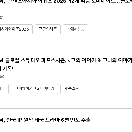
NM, '콘텐츠아시아 어워즈 2026' 12개 작품 노미네이트…글
21
시아어워즈2026
폭군의셰프
친애하는X
NM 글로벌 스튜디오 피프스시즌, <그의 이야기 & 그녀의 이야기(Hi
위 기록!
.20
시즌
그의이야기그녀의이야기
넷플릭스
M, 한국 IP 원작 태국 드라마 6편 인도 수출