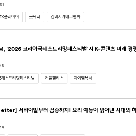
01
MX플레이어
굿닥터
김비서가왜그럴까
NM, ‘2026 코리아국제스트리밍페스티벌’서 K-콘텐츠 미래 경
18
국제스트리밍페스티벌
커플팰리스
아이엠복서
sletter] 서바이벌부터 검증까지! 요리 예능이 읽어낸 시대의 
14