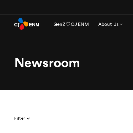
GenZ♡CJ ENM
About Us
Newsroom
Filter