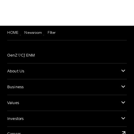
HOME
Newsroom
Filter
GenZ♡CJ ENM
About Us
Business
Values
Investors