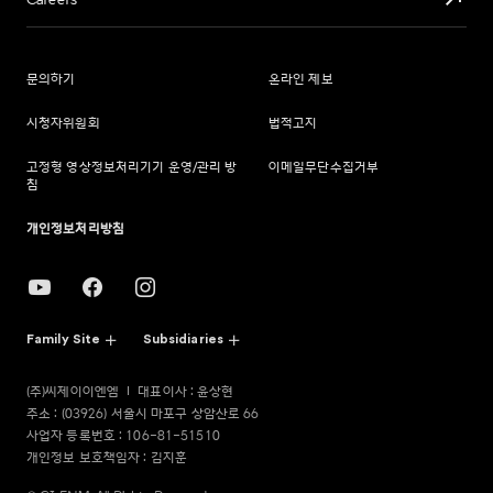
Careers
문의하기
온라인 제보
시청자위원회
법적고지
고정형 영상정보처리기기 운영/관리 방
이메일무단수집거부
침
개인정보처리방침
Family Site
Subsidiaries
(주)씨제이이엔엠
대표이사 : 윤상현
주소 : (03926) 서울시 마포구 상암산로 66
사업자 등록번호 : 106-81-51510
개인정보 보호책임자 : 김지훈