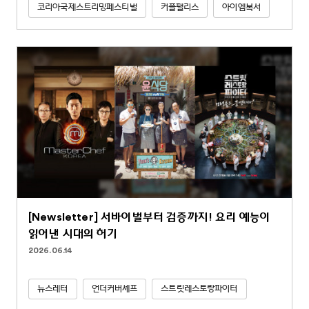
코리아국제스트리밍페스티벌
커플팰리스
아이엠복서
[Newsletter] 서바이벌부터 검증까지! 요리 예능이
읽어낸 시대의 허기
2026.06.14
뉴스레터
언더커버셰프
스트릿레스토랑파이터