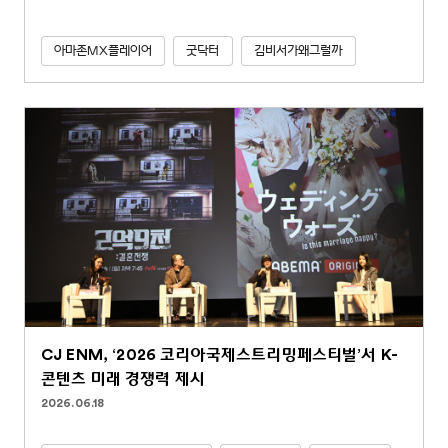
아마존MX플레이어
굿닥터
김비서가왜그럴까
CJ ENM, ‘2026 코리아국제스트리밍페스티벌’서 K-
콘텐츠 미래 경쟁력 제시
2026.06.18