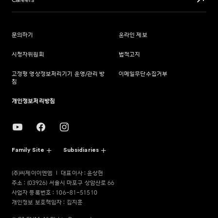
Careers
문의하기
온라인 제보
시청자위원회
법적고지
고정형 영상정보처리기기 운영/관리 방
이메일무단수집거부
침
개인정보처리방침
Family Site
Subsidiaries
(주)씨제이이엔엠
대표이사 : 윤상현
주소 : (03926) 서울시 마포구 상암산로 66
사업자 등록번호 : 106-81-51510
개인정보 보호책임자 : 김지훈