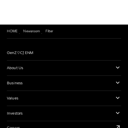
HOME
Newsroom
Filter
GenZ♡CJ ENM
About Us
Business
Values
Investors