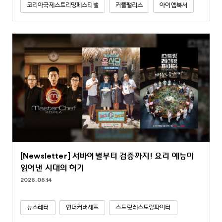
코리아국제스트리밍페스티벌
커플팰리스
아이엠복서
[Newsletter] 서바이벌부터 검증까지! 요리 예능이
읽어낸 시대의 허기
2026.06.14
뉴스레터
언더커버셰프
스트릿레스토랑파이터