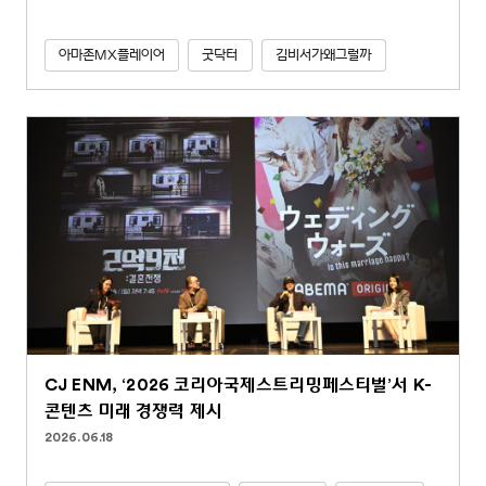
아마존MX플레이어
굿닥터
김비서가왜그럴까
CJ ENM, ‘2026 코리아국제스트리밍페스티벌’서 K-
콘텐츠 미래 경쟁력 제시
2026.06.18