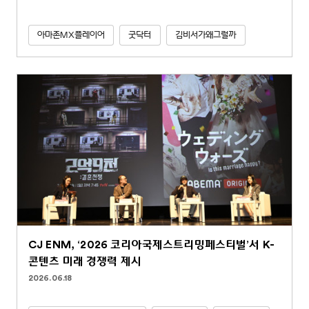
아마존MX플레이어
굿닥터
김비서가왜그럴까
CJ ENM, ‘2026 코리아국제스트리밍페스티벌’서 K-
콘텐츠 미래 경쟁력 제시
2026.06.18