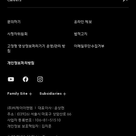
Careers
문의하기
온라인 제보
시청자위원회
법적고지
고정형 영상정보처리기기 운영/관리 방
이메일무단수집거부
침
개인정보처리방침
Family Site
Subsidiaries
(주)씨제이이엔엠
대표이사 : 윤상현
주소 : (03926) 서울시 마포구 상암산로 66
사업자 등록번호 : 106-81-51510
개인정보 보호책임자 : 김지훈