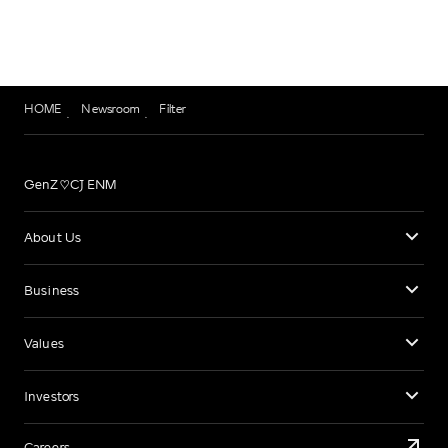
HOME
Newsroom
Filter
GenZ♡CJ ENM
About Us
Business
Values
Investors