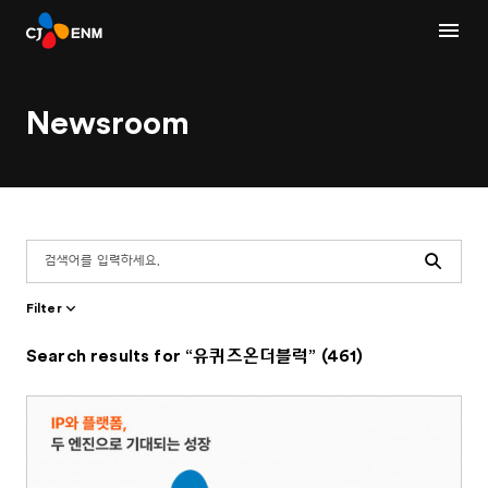
Newsroom
Search
Filter
Search results for “유퀴즈온더블럭” (461)