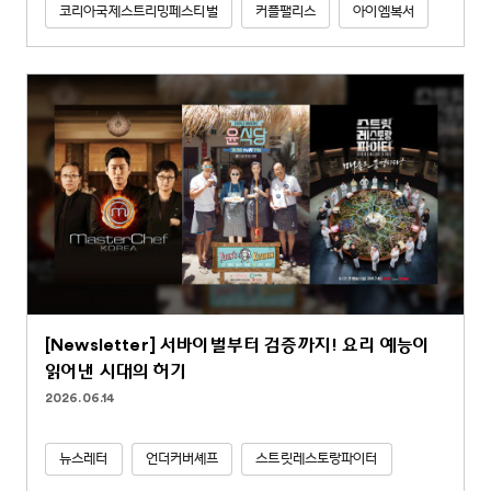
코리아국제스트리밍페스티벌
커플팰리스
아이엠복서
[Newsletter] 서바이벌부터 검증까지! 요리 예능이
읽어낸 시대의 허기
2026.06.14
뉴스레터
언더커버셰프
스트릿레스토랑파이터