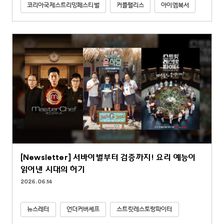
코리아국제스트리밍페스티벌
커플팰리스
아이엠복서
[Newsletter] 서바이벌부터 검증까지! 요리 예능이
읽어낸 시대의 허기
2026.06.14
뉴스레터
언더커버셰프
스트릿레스토랑파이터