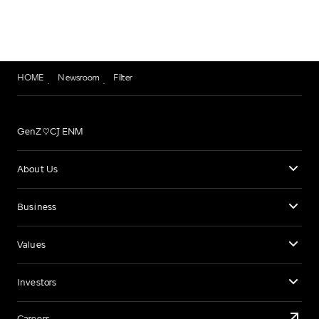
HOME
Newsroom
Filter
GenZ♡CJ ENM
About Us
Business
Values
Investors