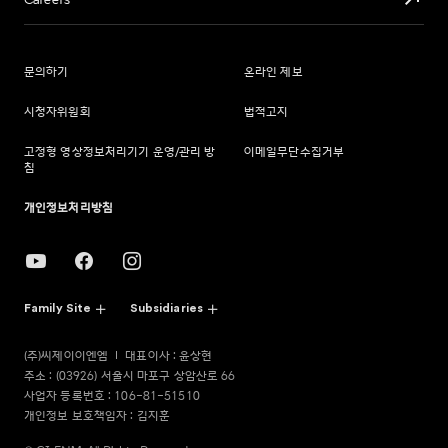
Careers
문의하기
온라인 제보
시청자위원회
법적고지
고정형 영상정보처리기기 운영/관리 방
이메일무단수집거부
침
개인정보처리방침
Family Site
Subsidiaries
(주)씨제이이엔엠
대표이사 : 윤상현
주소 : (03926) 서울시 마포구 상암산로 66
사업자 등록번호 : 106-81-51510
개인정보 보호책임자 : 김지훈