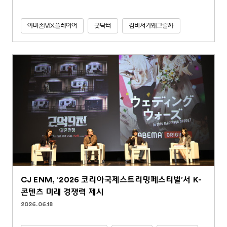
아마존MX플레이어
굿닥터
김비서가왜그럴까
CJ ENM, ‘2026 코리아국제스트리밍페스티벌’서 K-
콘텐츠 미래 경쟁력 제시
2026.06.18