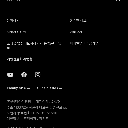
Careers
문의하기
온라인 제보
시청자위원회
법적고지
고정형 영상정보처리기기 운영/관리 방
이메일무단수집거부
침
개인정보처리방침
Family Site
Subsidiaries
(주)씨제이이엔엠
대표이사 : 윤상현
주소 : (03926) 서울시 마포구 상암산로 66
사업자 등록번호 : 106-81-51510
개인정보 보호책임자 : 김지훈