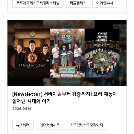
코리아국제스트리밍페스티벌
커플팰리스
아이엠복서
[Newsletter] 서바이벌부터 검증까지! 요리 예능이
읽어낸 시대의 허기
2026.06.14
뉴스레터
언더커버셰프
스트릿레스토랑파이터