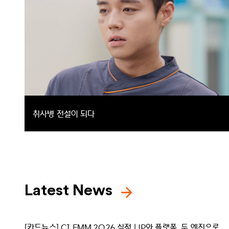
취사병 전설이 되다
총 대신 식칼, 탄띠 대신 앞치마를 한 이등병이 ‘전설의 취사병’이 되는
밀리터리 쿡방 판타지 드라마
드라마
드라마
Latest News
[카드뉴스] CJ EMM 2Q26 실적 | IP와 플랫폼, 두 엔진으로