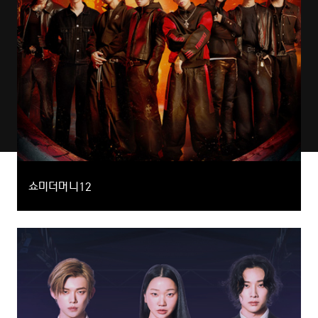
쇼미더머니12
더욱 확장된 규모와 막강한 라인업으로 귀환한 대한민국 대표 힙합
서바이벌 열두 번째 시즌
예능
음악,서바이벌