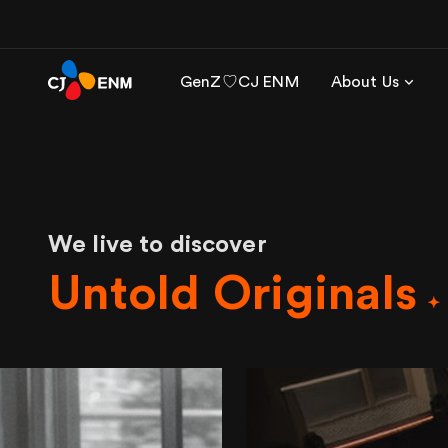
GenZ♡CJ ENM
About Us
We live to discover
Untold Originals