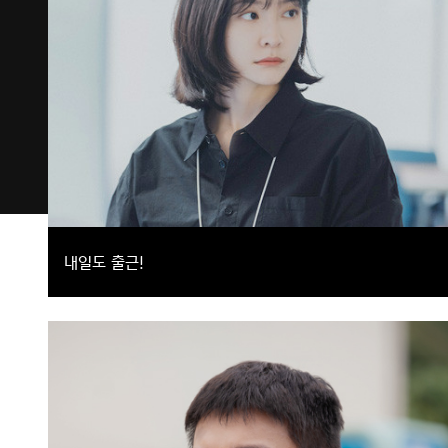
내일도 출근!
일상적 권태기에 시달리던 7년 차 직장인 ‘차지윤’과 까칠한 직장 상사
‘강시우’의 설렘 ON 오피스 로맨스
드라마
로맨스