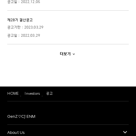
HOME
Investors
공고
GenZ♡CJ ENM
About Us