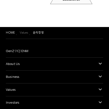
HOME
Values
윤리경영
GenZ♡CJ ENM
About Us
Business
Values
Investors