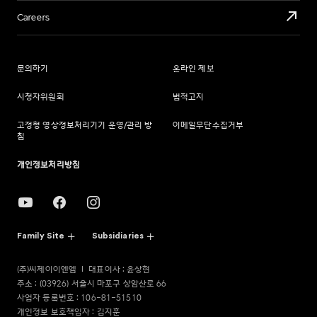
Careers
문의하기
온라인 제보
시청자위원회
법적고지
고정형 영상정보처리기기 운영/관리 방
이메일무단수집거부
침
개인정보처리방침
Family Site
Subsidiaries
(주)씨제이이엔엠
대표이사 : 윤상현
주소 : (03926) 서울시 마포구 상암산로 66
사업자 등록번호 : 106-81-51510
개인정보 보호책임자 : 김지훈