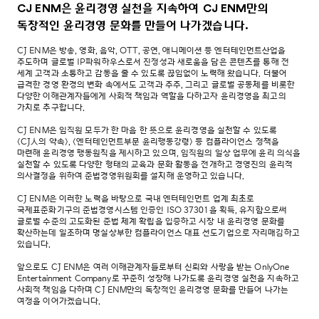
CJ ENM은 윤리경영 실천을 지속하여 CJ ENM만의
독창적인 윤리경영 문화를 만들어 나가겠습니다.
CJ ENM은 방송, 영화, 음악, OTT, 공연, 애니메이션 등 엔터테인먼트산업을
주도하며 글로벌 IP파워하우스로서 진정성과 새로움을 담은 콘텐츠를 통해 전
세계 고객과 소통하고 감동을 줄 수 있도록 끊임없이 노력해 왔습니다. 더불어
급격한 경영 환경의 변화 속에서도 고객과 주주, 그리고 글로벌 공동체를 비롯한
다양한 이해관계자들에게 사회적 책임과 역할을 다하고자 윤리경영을 최고의
가치로 추구합니다.
CJ ENM은 임직원 모두가 한 마음 한 뜻으로 윤리경영을 실천할 수 있도록
<CJ人의 약속>, <엔터테인먼트부문 윤리행동강령> 등 컴플라이언스 정책을
마련해 윤리경영 행동원칙을 제시하고 있으며, 임직원의 일상 업무에 윤리 의식을
실천할 수 있도록 다양한 형태의 교육과 문화 활동을 전개하고 경영진의 윤리적
의사결정을 위하여 준법경영위원회를 설치해 운영하고 있습니다.
CJ ENM은 이러한 노력을 바탕으로 국내 엔터테인먼트 업계 최초로
국제표준화기구의 준법경영시스템 인증인 ISO 37301을 획득, 유지함으로써
글로벌 수준의 고도화된 준법 체계 확립을 입증하고 시장 내 윤리경영 문화를
확산하는데 일조하며 명실상부한 컴플라이언스 대표 선도기업으로 자리매김하고
있습니다.
앞으로도 CJ ENM은 여러 이해관계자들로부터 신뢰와 사랑을 받는 OnlyOne
Entertainment Company로 꾸준히 성장해 나가도록 윤리경영 실천을 지속하고
사회적 책임을 다하며 CJ ENM만의 독창적인 윤리경영 문화를 만들어 나가는
여정을 이어가겠습니다.