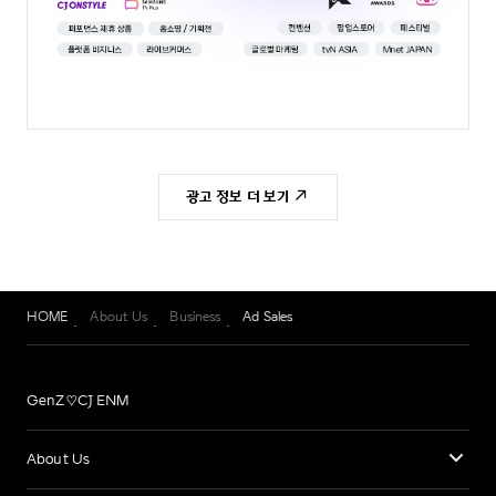
광고 정보 더 보기
HOME
About Us
Business
Ad Sales
GenZ♡CJ ENM
About Us