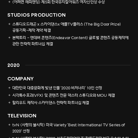
<어쩌면 해피엔딩> 제5회 한국뮤지컬어워즈 여자신인상 수상
STUDIOS PRODUCTION
스튜디오드래곤 x 스카이댄스x 애플TV플러스 (The Big Door Prize)
공동기획-제작 계약 체결
본팩토리 - 엔데버 콘텐츠(Endeavor Content) 글로벌 콘텐츠 공동제작에
관한 전략적 파트너십 체결
2020
COMPANY
대한민국 대중문화계 빛낸 인물 '2020 비저너리' 10인 선정
시각특수효과(VFX) 및 콘텐츠 전문 덱스터 스튜디오와 MOU 체결
할리우드 제작사 스카이댄스 전략적 파트너십 체결
TELEVISION
tvN <사랑의 불시착> 미국 Variety 'Best International TV Series of
2020' 선정