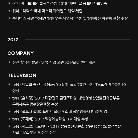
<신비아파트>보건복지부선정, 2018 어린이날 홍보대사로위촉
워너브라더스 국내 마스터 에이전트 계약 체결
투니버스 채널 "장애인 방송 우수 사업자" 선정 및 방송통신 위원회 표창 수상
2017
COMPANY
신인 창작자 발굴·양성 사업 오펜 (O'PEN) 센터 개관
TELEVISION
tvN <비밀의 숲> 미국 New York Times '2017 국내 TV드라마 TOP 10'
선정
tvN <윤식당> '2017 대한민국 콘텐츠대상' 방송영상산업발전유공부문
문화체육관광부장관표창 수상
tvN <꽃보다 할배> 포맷 이탈리아 최대 국영방송사 Rai2 방영
tvN <도깨비> '2017 백상예술대상' TV 대상 수상
tvN <시그널>, <도깨비> '2017 방송통신위원회 방송대상' 창의발전부문,
사회ㆍ문화부문 우수상 수상