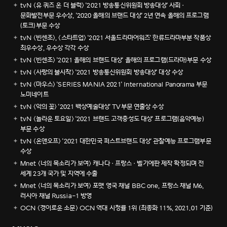
tvN <유 퀴즈 온 더 블럭> '2021 방송통신위원회 방송대상' 사회·
문화발전부문 우수상, '2020 올해의 브랜드 대상' 2년 연속 올해의 프로그램
(토크)부문 수상
tvN <빈센조>, <스타트업> '2021 서울드라마어워즈' 한류드라마부분 작품상
최우수상, 우수상 각각 수상
tvN <빈센조> '2021 올해의 브랜드 대상' 올해의 프로그램(드라마)부문 수상
tvN <사랑의 불시착> '2021 방송통신위원회 방송대상' 대상 수상
tvN <마우스> 'SERIES MANIA 2021' International Panorama 부문
노미네이트
tvN <악의 꽃> '2021 백상예술대상' TV부문 연출상 수상
tvN <놀라운 토요일> '2021 브랜드 고객충성도 대상' 프로그램(음악예능)
부문 수상
tvN <온앤오프> '2021 대한민국 퍼스트브랜드 대상' 관찰예능 프로그램부문
수상
Mnet <너의 목소리가 보여> 캐나다·프랑스·벨기에판 제작 확정되며 전
세계 23개 국가 및 지역에 수출
Mnet <너의 목소리가 보여> 포맷 영국 채널 BBC one, 프랑스 채널 M6,
러시아 채널 Russia-1 방영
OCN <경이로운 소문> OCN 역대 시청률 1위 (최종화 11%, 2021.01 기준)