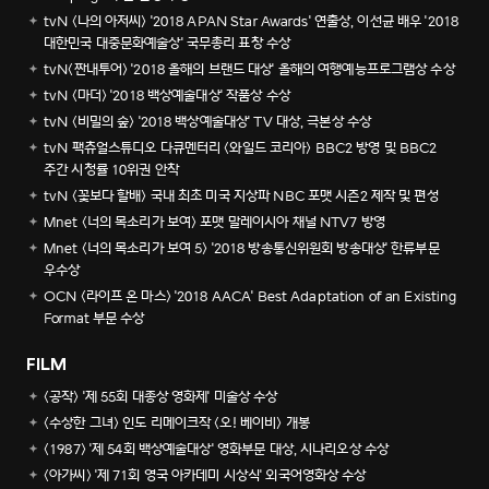
tvN <나의 아저씨> '2018 APAN Star Awards' 연출상, 이선균 배우 '2018
대한민국 대중문화예술상' 국무총리 표창 수상
tvN<짠내투어> '2018 올해의 브랜드 대상' 올해의 여행예능프로그램상 수상
tvN <마더> '2018 백상예술대상' 작품상 수상
tvN <비밀의 숲> '2018 백상예술대상' TV 대상, 극본상 수상
tvN 팩츄얼스튜디오 다큐멘터리 <와일드 코리아> BBC2 방영 및 BBC2
주간 시청률 10위권 안착
tvN <꽃보다 할배> 국내 최초 미국 지상파 NBC 포맷 시즌2 제작 및 편성
Mnet <너의 목소리가 보여> 포맷 말레이시아 채널 NTV7 방영
Mnet <너의 목소리가 보여 5> '2018 방송통신위원회 방송대상' 한류부문
우수상
OCN <라이프 온 마스> '2018 AACA' Best Adaptation of an Existing
Format 부문 수상
FILM
<공작> '제 55회 대종상 영화제' 미술상 수상
<수상한 그녀> 인도 리메이크작 <오! 베이비> 개봉
<1987> '제 54회 백상예술대상' 영화부문 대상, 시나리오상 수상
<아가씨> '제 71회 영국 아카데미 시상식' 외국어영화상 수상