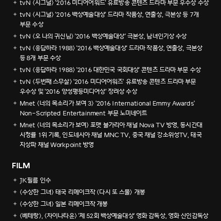
tvN <시그널> '2016 미디어어워드' 유료방송 콘텐츠 드라마 부문 우수상 수상
tvN <시그널> '2016 백상예술대상' 드라마 작품상, 연출상, 극본상 등 7개
부문 수상
tvN <오 나의 귀신님> '2016 백상예술대상' 극본상, 남녀인기상 수상
tvN <응답하라 1988> '2016 백상예술대상' 드라마 작품상, 연출상, 극본상
등 8개 부문 수상
tvN <응답하라 1988> '2016 대한민국 국회대상' 콘텐츠 드라마 부문 수상
tvN <두번째 스무살> '2016 미디어어워즈' 유료방송 콘텐츠 드라마 부문
우수상 및 '2016 양성평등미디어상' 장려상 수상
Mnet <너의 목소리가 보여 3> '2016 International Emmy Awards'
Non-Scripted Entertainment 부문 노미네이트
Mnet <너의 목소리가 보여> 포맷 불가리아 채널 Nova TV 방영, 동시간대
시청률 1위 기록, 인도네시아 채널 MNC TV, 중국 채널 강소위성TV, 태국
지상파 채널 Workpoint 방영
FILM
JK필름 인수
<수상한 그녀> 태국 리메이크작 <다시 또 스물> 개봉
<수상한 그녀> 일본 리메이크작 개봉
<베테랑>, <차이나타운> '제 52회 백상예술대상' 영화 감독상, 영화 신인감독상