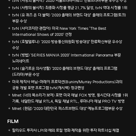
tvN <사랑의 불시착> '2020 서울드라마어워즈' 한류드라마부문 우수상 수상
tvN <사랑의 불시착> 최종화 시청률 평균 21.7% 달성, tvN 역대 시청률 1위
tvN <유 퀴즈 온 더 블럭> '2020 올해의 브랜드 대상' 올해의 프로그램(토크)
부문 수상
tvN <사이코지만 괜찮아> 미국 New York Times 'The Best
International Shows of 2020' 선정
tvN <호텔델루나> '2020 방송통신위원회 방송대상' 한류확산부문 우수상
수상
tvN <방법> 'SERIES MANIA 2020' International Panorama 부문
노미네이트
tvN <슬기로운 의사생활> '2020 올해의 브랜드 대상' 올해의 프로그램
(드라마)부문 수상
미국 제작사 버님-머레이 프로덕션(Bunim/Murray Productions)과의
공동 개발 포맷 프로그램 tvN<캐시백> 정규편성
Mnet <너의 목소리가 보여> 포맷 미국 채널 FOX 방영, 동시간대 시청률 1위
기록, 네덜란드 채널 RTL4, 독일 채널 RTL, 루마니아 채널 PRO TV 방영
Mnet <퀸덤> '2020 대한민국 퍼스트브랜드 대상' 예능프로그램부문 수상
FILM
할리우드 투자사 LPI와 해외 로컬 영화 제작을 위한 투자 파트너십 체결