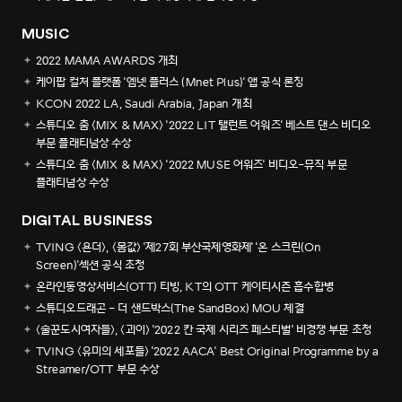
MUSIC
2022 MAMA AWARDS 개최
케이팝 컬처 플랫폼 '엠넷 플러스 (Mnet Plus)' 앱 공식 론칭
KCON 2022 LA, Saudi Arabia, Japan 개최
스튜디오 춤 <MIX & MAX> '2022 LIT 탤런트 어워즈' 베스트 댄스 비디오
부문 플래티넘상 수상
스튜디오 춤 <MIX & MAX> '2022 MUSE 어워즈' 비디오-뮤직 부문
플래티넘상 수상
DIGITAL BUSINESS
TVING <욘더>, <몸값> '제27회 부산국제영화제' '온 스크린(On
Screen)'섹션 공식 초청
온라인동영상서비스(OTT) 티빙, KT의 OTT 케이티시즌 흡수합병
스튜디오드래곤 - 더 샌드박스(The SandBox) MOU 체결
<술꾼도시여자들>, <괴이> '2022 칸 국제 시리즈 페스티벌' 비경쟁 부문 초청
TVING <유미의 세포들> '2022 AACA' Best Original Programme by a
Streamer/OTT 부문 수상