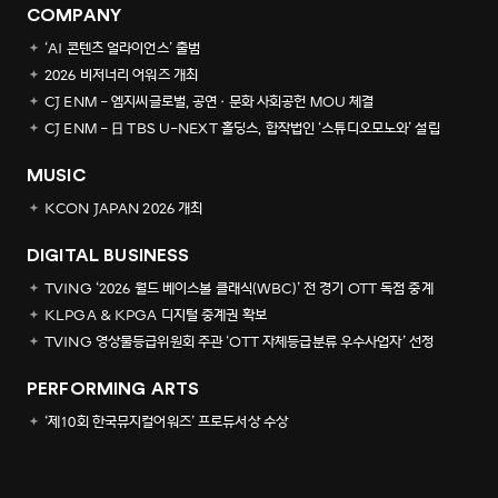
COMPANY
4
2
4
2
‘AI 콘텐츠 얼라이언스’ 출범
2026 비저너리 어워즈 개최
5
3
5
3
CJ ENM - 엠지씨글로벌, 공연·문화 사회공헌 MOU 체결
CJ ENM - 日 TBS U-NEXT 홀딩스, 합작법인 ‘스튜디오모노와’ 설립
6
4
6
4
MUSIC
KCON JAPAN 2026 개최
7
5
7
5
DIGITAL BUSINESS
8
6
8
6
TVING ‘2026 월드 베이스볼 클래식(WBC)’ 전 경기 OTT 독점 중계
KLPGA & KPGA 디지털 중계권 확보
9
7
9
7
TVING 영상물등급위원회 주관 ‘OTT 자체등급분류 우수사업자’ 선정
PERFORMING ARTS
8
8
‘제10회 한국뮤지컬어워즈’ 프로듀서상 수상
9
9