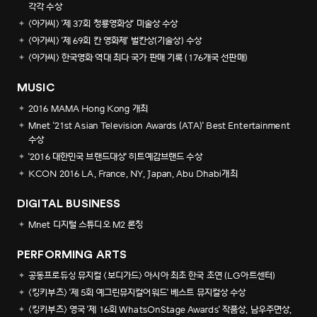
각각 수상
<아가씨> '제 37회 청룡영화상' 미술상 수상
<아가씨> '제 69회 칸 영화제' 벌칸상(기술상) 수상
<아가씨> 한국영화 역대 최다 국가 판매 기록 (176개국 선판매)
MUSIC
2016 MAMA Hong Kong 개최
Mnet '21st Asian Television Awards (ATA)' Best Entertainment
수상
'2016 대한민국 브랜드대상' 히트예감브랜드 수상
KCON 2016 LA, France, NY, Japan, Abu Dhabi개최
DIGITAL BUSINESS
Mnet 디지털 스튜디오 M2 론칭
PERFORMING ARTS
공동프로듀싱 뮤지컬 <보디가드> 아시아 최초 한국 초연 (LG아트센터)
<킹키부츠> '제 5회 예그린뮤지컬어워드' 베스트 뮤지컬상 수상
<킹키부츠> 영국 '제 16회 WhatsOnStage Awards' 작품상, 남우주면상,