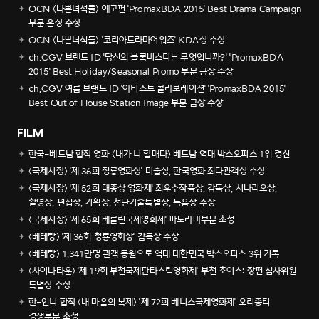
OCN <나쁜녀석들> 예고편 'PromaxBDA 2015' Best Drama Campaign
부문 은상 수상
OCN <나쁜녀석들> '코리아드라마어워즈' KDA상 수상
ch.CGV 브랜드 ID '당신의 블록버스터는 무엇입니까?' 'PromaxBDA
2015' Best Holiday/Seasonal Promo 부문 금상 수상
ch.CGV 여름 브랜드 ID '아티스트 콜라보레이션' 'PromaxBDA 2015'
Best Out of House Station Image 부문 금상 수상
FILM
한국-베트남 합작 영화 <내가 니 할매다> 베트남 역대 박스오피스 1위 경신
<국제시장> '제 36회 청룡영화상' 미술상, 한국영화 최다관객상 수상
<국제시장> '제 52회 대종상 영화제' 최우수작품상, 감독상, 시나리오상,
촬영상, 편집상, 기획상, 첨단기술특별상, 녹음상 수상
<국제시장> '제 65회 베를린국제영화제' 파노라마부문 초청
<베테랑> '제 36회 청룡영화상' 감독상 수상
<베테랑> 1,341만명 관객 동원으로 역대 대한민국 박스오피스 3위 기록
<차이나타운> '제 19회 부천국제판타스틱영화제' 부천 초이스: 장편 심사위원
특별상 수상
한-인니 합작 <내 마음의 복제> '제 72회 베니스국제영화제' 오리종티
경쟁부문 초청