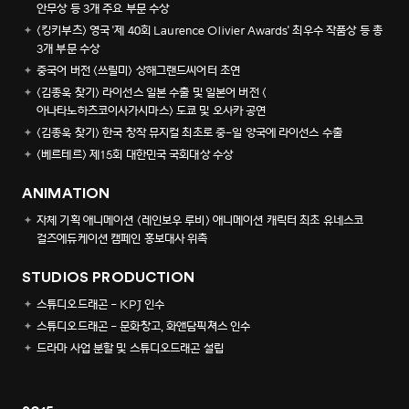
안무상 등 3개 주요 부문 수상
<킹키부츠> 영국 '제 40회 Laurence Olivier Awards' 최우수 작품상 등 총
3개 부문 수상
중국어 버전 <쓰릴미> 상해그랜드씨어터 초연
<김종욱 찾기> 라이선스 일본 수출 및 일본어 버전 <
아나타노하츠코이사가시마스> 도쿄 및 오사카 공연
<김종욱 찾기> 한국 창작 뮤지컬 최초로 중-일 양국에 라이선스 수출
<베르테르> 제15회 대한민국 국회대상 수상
ANIMATION
자체 기획 애니메이션 <레인보우 루비> 애니메이션 캐릭터 최초 유네스코
걸즈에듀케이션 캠페인 홍보대사 위촉
STUDIOS PRODUCTION
스튜디오드래곤 - KPJ 인수
스튜디오드래곤 - 문화창고, 화앤담픽쳐스 인수
드라마 사업 분할 및 스튜디오드래곤 설립