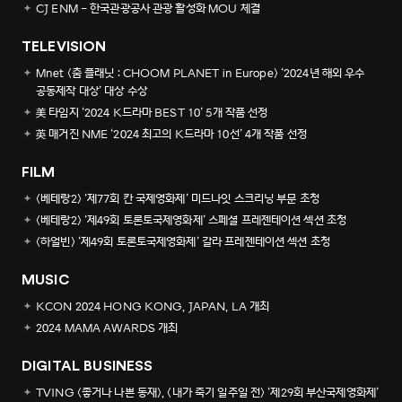
CJ ENM - 한국관광공사 관광 활성화 MOU 체결
TELEVISION
Mnet <춤 플래닛 : CHOOM PLANET in Europe> ‘2024년 해외 우수
공동제작 대상’ 대상 수상
美 타임지 ‘2024 K드라마 BEST 10’ 5개 작품 선정
英 매거진 NME ‘2024 최고의 K드라마 10선’ 4개 작품 선정
FILM
<베테랑2> ‘제77회 칸 국제영화제’ 미드나잇 스크리닝 부문 초청
<베테랑2> ‘제49회 토론토국제영화제’ 스페셜 프레젠테이션 섹션 초청
<하얼빈> ‘제49회 토론토국제영화제’ 갈라 프레젠테이션 섹션 초청
MUSIC
KCON 2024 HONG KONG, JAPAN, LA 개최
2024 MAMA AWARDS 개최
DIGITAL BUSINESS
TVING <좋거나 나쁜 동재>, <내가 죽기 일주일 전> ‘제29회 부산국제영화제’