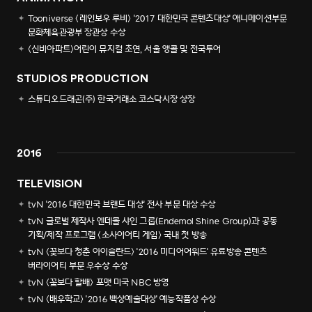
Tooniverse <레인보우 루비> '2017 대한민국 콘텐츠대상' 애니메이션부문
문화체육관광부 장관상 수상
<신비아파트>어린이 뮤지컬 초연, 서울 앵콜 및 전국투어
STUDIOS PRODUCTION
스튜디오드래곤(주) 한국거래소 코스닥시장 상장
2016
TELEVISION
tvN '2016 대한민국 브랜드 대상' 전사 부문 대상 수상
tvN 글로벌 제작사 엔데몰 샤인 그룹(Endemol Shine Group)과 공동
기획/제작 프로그램 <소사이어티 게임> 국내 첫 방송
tvN <꽃보다 청춘 아이슬란드> '2016 미디어어워드' 유료방송 콘텐츠
버라이어티 부문 우수상 수상
tvN <꽃보다 할배> 포맷 미국 NBC 방영
tvN <배우학교> '2016 백상예술대상' 예능작품상 수상