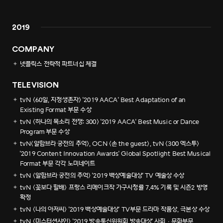
2019
COMPANY
넷플릭스 전략적 파트너십 체결
TELEVISION
tvN <60일, 지정생존자> '2019 AACA' Best Adaptation of an
Existing Format 부문 수상
tvN <하나의 목소리 전쟁: 300> '2019 AACA' Best Music or Dance
Program 부문 수상
tvN<알함브라 궁전의 추억>, OCN <손 the guest>, tvN <300 엑스투>
'2019 Content Innovation Awards' Global Spotlight Best Musical
Format 부문 각각 노미네이트
tvN <알함브라 궁전의 추억> '2019 백상예술대상' TV 예술상 수상
tvN <꽃보다 할배> 프랑스 리메이크작 가구시청률 7.4% 기록 및 시즌2 방영
확정
tvN <나의 아저씨> '2019 백상예술대상' TV부문 드라마 작품상, 극본상 수상
tvN <미스터션샤인> '2019 방송통신위원회 방송대상' 사회ㆍ문화부문