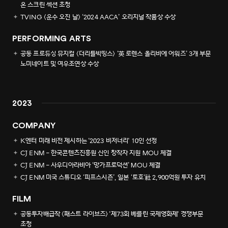
온 스크린 섹션 초청
TVING <운수 오진 날> ‘2024 AACA’ 오리지널 작품상 수상
PERFORMING ARTS
공동 프로듀싱 뮤지컬 <더리틀빅띵스> ‘英 로렌스 올리비에 어워즈’ 3개 부문
노미네이트 및 여우조연상 수상
2023
COMPANY
K엔터 미래 비전 제시하는 '2023 비저너리' 10인 선정
CJ ENM - 한국콘텐츠진흥원 신인 창작자 지원 MOU 체결
CJ ENM - 사우디아라비아 ‘망가프로덕션’ MOU 체결
CJ ENM 미국 스튜디오 ‘피프스시즌’, 일본 ‘토호‘社 2,900억원 투자 유치
FILM
공동투자배급작 <패스트 라이브즈> '제73회 베를린 국제영화제' 경쟁부문
초청