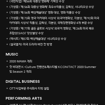
<극한직업> '제56회 대종상 영화제' 기획상 수상
<기생충> '제 56회 대종상 영화제' 최우수작품상, 감독상, 시나리오상 수상
<기생충> '제 56회 백상예술대상' 영화 대상, 영화 작품상 수상
<기생충> '제 73회 영국 아카데미 시상식' 외국어영화상, 각본상, '제 92회 미국
아카데미 시상식' 작품상, 감독상, 각본상, 국제장편영화상 4개 부문 수상
<기생충> '제 77회 골든 글로브 시상식' 외국어 영화상, '제 26회 미국 배우
조합상(SAG)' 앙상블상 수상
<엑시트> '제57회 백상예술대상' 시나리오상 수상
<설국열차> 미국 드라마 버전 첫 방영
MUSIC
2020 MAMA 개최
첫 비대면 K-Culture 컨벤션&페스티벌 KCON:TACT 2020 Summer
및 Season 2 개최
DIGITAL BUSINESS
OTT사업부문 주식회사 티빙 설립
PERFORMING ARTS