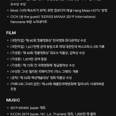
우수상 수상
Mnet <너의 목소리가 보여> 포맷 캄보디아 채널 Hang Meas HDTV 방영
OCN <손 the guest> 'SERIES MANIA 2019' International
Panorama 부문 노미네이트
FILM
<극한직업> '제 40회 청룡영화상' 한국영화 최다관객상 수상
<극한직업> 1,627만명 관객 동원으로 역대 대한민국 박스오피스 2위 기록
<기생충> '제 40회 청룡영화상' 최우수 작품상, 감독상 수상
<기생충> 1,029만 관객 동원
<기생충> '제 72회 칸 국제영화제' 황금종려상 수상
<수상한 그녀> 필리핀 리메이크작 <미스 그래미> 개봉
<공작> '제 55회 백상예술대상' 영화 작품상 수상
<아루나와 그녀의 입맛> '제 69회 베를린국제영화제' 컬리너리 시네마부문
초청
MUSIC
2019 MAMA Japan 개최
KCON 2019 Japan, NY, LA, Thailand 개최, 1,000만 명 돌파