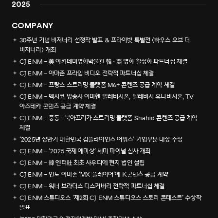
2025
COMPANY
30주년 기념 비저너리 선정작 발표 & 프라이빗 특별전 <하우스 오브 더
비저너리> 개최
CJ ENM - 美 아카데미영화박물관 韓·亞 영화 활성화 파트너십 체결
CJ ENM - 아마존 프라임 비디오 전략적 파트너십 체결
CJ ENM - 프랑스 스트리밍 플랫폼 M6+ 콘텐츠 공급 계약 체결
CJ ENM - 멕시코 방송사 이마헨 텔레비시온, 텔레비시 유니비시온, TV
아즈테카 콘텐츠 공급 계약 체결
CJ ENM - 중동·북아프리카 스트리밍 플랫폼 Shahid 콘텐츠 공급 계약
체결
‘2025년 상반기 대한민국 컴플라이언스 어워즈’ 기업부문 대상 수상
CJ ENM - ‘2025 국제 에미상’ 세미 파이널 심사 개최
CJ ENM - 韓 엔터社 최초 사우디에 현지 법인 설립
CJ ENM - 인도 아마존 ‘MX 플레이어’에 K콘텐츠 공급 계약
CJ ENM - 워너 브라더스 디스커버리 전략적 파트너십 체결
CJ ENM 스튜디오스 ‘제2회 CJ ENM 스튜디오스 스토리 콘테스트’ 수상작
발표