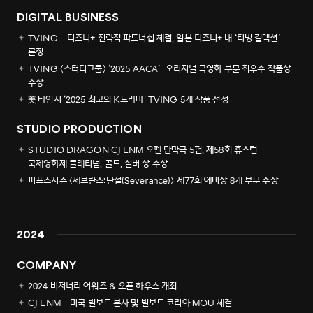
DIGITAL BUSINESS
TVING - 디즈니+ 전략적 파트너십 체결, 일본 디즈니+ 내 ‘티빙 컬렉션’
론칭
TVING <스터디그룹> ‘2025 AACA’ 오리지널 극영화 부문 최우수 작품상
수상
美 타임지 ‘2025 최고의 K드라마’ TVING 5개 작품 선정
STUDIO PRODUCTION
STUDIO DRAGON CJ ENM 오펜 단막극 5편, 제58회 휴스턴
국제영화제 플래티넘, 골드, 실버 상 수상
피프스시즌 <세브란스:단절(Severance)> 제77회 에미상 8개 부문 수상
2024
COMPANY
2024 비저너리 어워즈 & 오픈 하우스 개최
CJ ENM - 미국 빌보드 본사 및 빌보드 코리아 MOU 체결