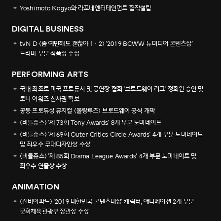
Yoshimoto Kogyo와 라포네엔터테인먼트 합작설립
DIGITAL BUSINESS
tvN D <좀 예민해도 괜찮아 1·2> '2019 BCWW 뉴미디어 콘텐츠상'
드라마 부문 작품상 수상
PERFORMING ARTS
국내 최초로 미국 프로듀서 및 공연장 협회 '브로드웨이 리그' 정회원 승인 및
토니 어워즈 심사권 확보
공동 프로듀싱 뮤지컬 <물랑루즈> 브로드웨이 공식 개막
<비틀쥬스> '제 73회 Tony Awards' 8개 부문 노미네이트
<비틀쥬스> '제 69회 Outer Critics Circle Awards' 4개 부문 노미네이트
및 최우수 무대디자인상 수상
<비틀쥬스> '제 85회 Drama League Awards' 4개 부문 노미네이트 및
최우수 연출상 수상
ANIMATION
<신비아파트> '2019 대한민국 콘텐츠대상' 캐릭터, 애니메이션 2개 부문
문화체육관광부 장관상 수상