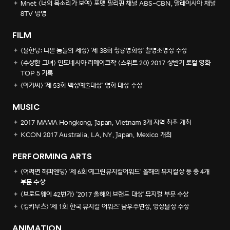
Mnet <너의 목소리가 보여> 포맷 필리핀 채널 ABS-CBN, 말레이시아 채널
8TV 방영
FILM
<불한당: 나쁜 놈들의 세상> '제 38회 청룡영화상' 촬영조명상 수상
<수상한 그녀> 인도네시아 리메이크작 <스위트 20> 2017 상반기 로컬 영화
TOP 5 기록
<아가씨> '제 53회 백상예술대상' 영화 대상 수상
MUSIC
2017 MAMA Hongkong, Japan, Vietnam 3개 지역 최초 개최
KCON 2017 Australia, LA, NY, Japan, Mexico 개최
PERFORMING ARTS
<어쩌면 해피엔딩> '제 6회 예그린뮤지컬어워드' 올해의 뮤지컬상 등 총 4개
부문 수상
<브로드웨이 42번가> '2017 올해의 브랜드 대상' 뮤지컬 부문 수상
<킹키부츠> '제 1회 한국 뮤지컬 어워즈' 남우주연상, 앙상블상 수상
ANIMATION