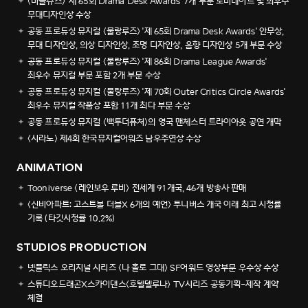
<비틀쥬스> '제 65회 Drama Desk Awards' 7개 부문 노미네이트 및 최우수
무대디자인상 수상
공동 프로듀싱 뮤지컬 <물랑루즈> '제 65회 Drama Desk Awards' 안무상,
무대 디자인상, 의상 디자인상, 조명 디자인상, 음향 디자인상 5개 부문 수상
공동 프로듀싱 뮤지컬 <물랑루즈> '제 86회 Drama League Awards'
최우수 뮤지컬 부문 포함 2개 부문 수상
공동 프로듀싱 뮤지컬 <물랑루즈> '제 70회 Outer Critics Circle Awards'
최우수 뮤지컬 작품상 포함 11개 최다 부문 수상
공동 프로듀싱 뮤지컬 <백투더퓨처>의 영국 맨체스터 트라이아웃 공연 개막
<시라노> 제4회 한국뮤지컬어워즈 남우주연상 수상
ANIMATION
Tooniverse <레인보우 루비> 전세계 91개국, 46개 방송사 판매
<신비아파트: 고스트볼 더블X 6개의 예언> 투니버스 개국 이래 최고 시청률
기록 (타깃시청률 10.2%)
STUDIOS PRODUCTION
넷플릭스 오리지널 시리즈 <나 홀로 그대> SF어워드 영상부문 우수상 수상
스튜디오드래곤X스카이댄스<호텔델루나> TV시리즈 공동기획-제작 계약
체결