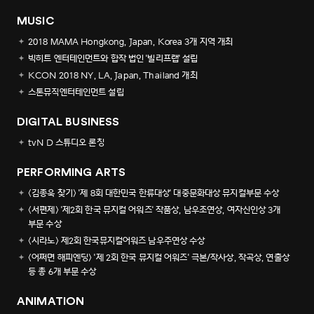
MUSIC
2018 MAMA Hongkong, Japan, Korea 3개 지역 개최
빅히트 엔터테인먼트와 합작 법인 '빌리프랩' 설립
KCON 2018 NY, LA, Japan, Thailand 개최
스톤뮤직엔터테인먼트 설립
DIGITAL BUSINESS
tvN D 스튜디오 론칭
PERFORMING ARTS
<김종욱 찾기> '제 8회 대한민국 한류대상' 대중문화대상 뮤지컬부문 수상
<서편제> '제2회 한국 뮤지컬 어워즈' 작품상, 남우조연상, 여자신인상 3개
부문 수상
<시라노> 제2회 한국뮤지컬어워즈 남우주연상 수상
<어쩌면 해피엔딩> '제 2회 한국 뮤지컬 어워즈' 극본/작사상, 작곡상, 연출상
등 총 6개 부문 수상
ANIMATION