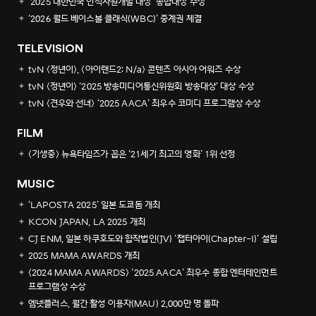
‘2025 대한민국 인적자원개발 대상’ 종합대상 수상
‘2026 월드 베이스볼 클래식(WBC)’ 중계권 체결
TELEVISION
tvN <정년이>, <아이랜드2: N/a> 콘텐츠 아시아 어워즈 수상
tvN <정년이> ‘2025 방송미디어통신위원회 방송대상’ 대상 수상
tvN <견우와 선녀> ‘2025 AACA’ 최우수 코미디 프로그램상 수상
FILM
<기생충> 뉴욕타임즈가 꼽은 ‘21세기 최고의 영화’ 1위 선정
MUSIC
‘LAPOSTA 2025’ 일본 도쿄돔 개최
KCON JAPAN, LA 2025 개최
CJ ENM, 일본 하쿠호도와 합작법인(JV) ‘챕터아이(Chapter-I)’ 설립
2025 MAMA AWARDS 개최
<2024 MAMA AWARDS> ‘2025 AACA’ 최우수 종합 엔터테인먼트
프로그램상 수상
엠넷플러스, 월간 활성 이용자(MAU) 2,000만 명 돌파