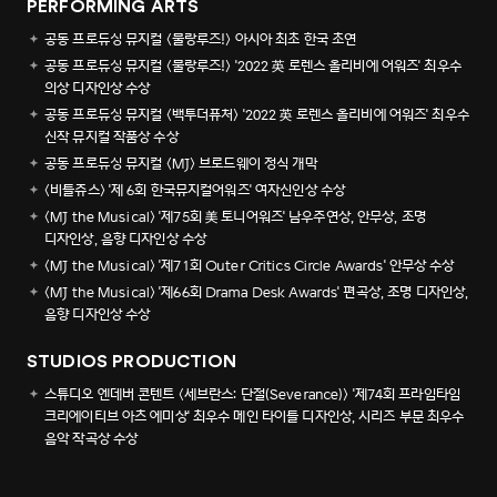
PERFORMING ARTS
공동 프로듀싱 뮤지컬 <물랑루즈!> 아시아 최초 한국 초연
공동 프로듀싱 뮤지컬 <물랑루즈!> '2022 英 로렌스 올리비에 어워즈' 최우수
의상 디자인상 수상
공동 프로듀싱 뮤지컬 <백투더퓨처> '2022 英 로렌스 올리비에 어워즈' 최우수
신작 뮤지컬 작품상 수상
공동 프로듀싱 뮤지컬 <MJ> 브로드웨이 정식 개막
<비틀쥬스> '제 6회 한국뮤지컬어워즈' 여자신인상 수상
<MJ the Musical> '제75회 美 토니어워즈' 남우주연상, 안무상, 조명
디자인상, 음향 디자인상 수상
<MJ the Musical> '제71회 Outer Critics Circle Awards' 안무상 수상
<MJ the Musical> '제66회 Drama Desk Awards' 편곡상, 조명 디자인상,
음향 디자인상 수상
STUDIOS PRODUCTION
스튜디오 엔데버 콘텐트 <세브란스: 단절(Severance)> '제74회 프라임타임
크리에이티브 아츠 에미상' 최우수 메인 타이틀 디자인상, 시리즈 부문 최우수
음악 작곡상 수상