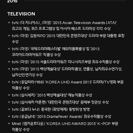
2015
TELEVISION
tvN <더 지니어스>, <미생> '2015 Asian Television Awards (ATA)'
최고의 게임, 퀴즈 프로그램상 및 아시아 베스트 드라마상 각각 수상
tvN <미생> 김원석PD '2015 대한민국 콘텐츠대상' 드라마 부문 대통령 표창
수상
tvN <미생> '국제드라마페스티벌' 해외작품특별상 및 '2015
코리아드라마어워즈' 작품상 수상
tvN <미생> '2015 서울드라마어워즈' 미니시리즈부문 최우수작품상 수상
tvN <미생> '2015 백상예술대상' 드라마작품상, 연출상, 남자최우수연기상,
남자신인연기상 수상
tvN <응답하라1988> 'KOREA UHD Award 2015' 드라마/TV영화 부문
작품상 수상
tvN <삼시세끼> '2015 백상예술대상' 예능작품상 수상
tvN <삼시세끼 어촌편> '대한민국 콘텐츠대상' 문체부 장관상 수상
tvN <꽃보다 누나> 중국판 <화양제제> 동방위성 방영
tvN <응급남녀> '2015 DramaFever Awards' 최우수작품상 수상
Mnet <엠카운트다운> 'KOREA UHD AWARD 2015' K-POP 부문
작품상 수상