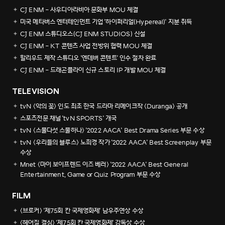
CJ ENM - 사우디아라비아 문화부 MOU 체결
미국 메타버스 엔터테인먼트 기업 '하이퍼리얼(Hypereal)' 지분 취득
CJ ENM 스튜디오스(CJ ENM STUDIOS) 신설
CJ ENM - KT 콘텐츠 사업 전방위 협력 MOU 체결
할리우드 제작 스튜디오 '엔데버 콘텐트' 인수 절차 완료
CJ ENM - 드래곤플라이 신규 스토리 IP 개발 MOU 체결
TELEVISION
tvN <악의 꽃> 인도 최초 한국 드라마 리메이크작 <Duranga> 공개
스포츠전문 채널 'tvN SPORTS' 개국
tvN <스물다섯 스물하나> '2022 AACA' Best Drama Series 부문 수상
tvN <우리들의 블루스> 노희경 작가 '2022 AACA' Best Screenplay 부문
수상
Mnet <마이 보이프렌드 이즈 베러> '2022 AACA' Best General
Entertainment, Game or Quiz Program 부문 수상
FILM
<브로커> '제75회 칸 국제영화제' 남우주연상 수상
<헤어질 결심> '제75회 칸 국제영화제' 감독상 수상