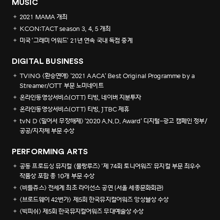
MUSIC
2021 MAMA 개최
KCON:TACT season 3, 4, 5 개최
미국 '그래미 어워드' 21년 연속 국내 독점 중계
DIGITAL BUSINESS
TVING <환승연애> '2021 AACA' Best Original Programme by a
Streamer/OTT 부문 노미네이트
온라인동영상서비스(OTT) 티빙, 네이버 지분투자
온라인동영상서비스(OTT) 티빙, JTBC 제휴
tvN D <밀어서 무장해제> '2020 A.N.D. Award' 디지털-광고 캠페인 정부/
공공/지자체 부문 수상
PERFORMING ARTS
공동 프로듀싱 뮤지컬 <물랑루즈> '제 74회 토니어워즈' 뮤지컬 부문 최우수
작품상 포함 총 10개 부문 수상
<비틀쥬스> 전세계 최초 라이선스 공연 (서울 세종문화회관)
<브로드웨이 42번가> 제5회 한국뮤지컬어워즈 앙상블상 수상
<빅피쉬> 제5회 한국뮤지컬어워즈 무대예술상 수상