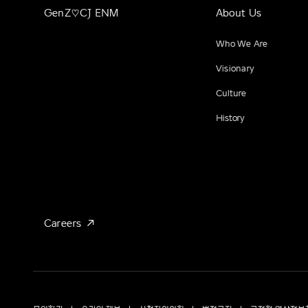
GenZ♡CJ ENM
About Us
Who We Are
Visionary
Culture
History
Careers