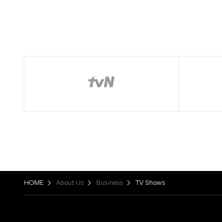
HOME
About Us
Business
TV Shows