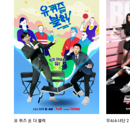
유 퀴즈 온 더 블럭
무쇠소녀단 2