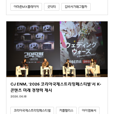
아마존MX플레이어
굿닥터
김비서가왜그럴까
CJ ENM, ‘2026 코리아국제스트리밍페스티벌’서 K-
콘텐츠 미래 경쟁력 제시
2026.06.18
코리아국제스트리밍페스티벌
커플팰리스
아이엠복서