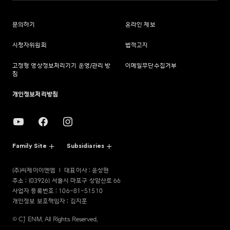
문의하기
온라인 제보
시청자위원회
법적고지
고정형 영상정보처리기기 운영/관리 방
이메일무단수집거부
침
개인정보처리방침
Family Site
Subsidiaries
(주)씨제이이엔엠
대표이사 : 윤상현
주소 : (03926) 서울시 마포구 상암산로 66
사업자 등록번호 : 106-81-51510
개인정보 보호책임자 : 김지훈
© CJ ENM. All Rights Reserved.