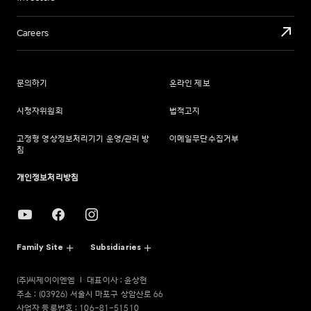
Careers
문의하기
온라인 제보
시청자위원회
법적고지
고정형 영상정보처리기기 운영/관리 방
이메일무단수집거부
침
개인정보처리방침
Family Site
Subsidiaries
(주)씨제이이엔엠
대표이사 : 윤상현
주소 : (03926) 서울시 마포구 상암산로 66
사업자 등록번호 : 106-81-51510