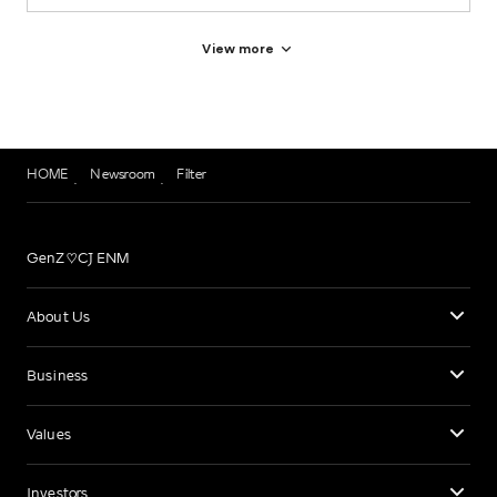
View more
HOME
Newsroom
Filter
GenZ♡CJ ENM
About Us
Business
Values
Investors