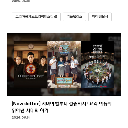
2026.06.18
코리아국제스트리밍페스티벌
커플팰리스
아이엠복서
[Newsletter] 서바이벌부터 검증까지! 요리 예능이
읽어낸 시대의 허기
2026.06.14