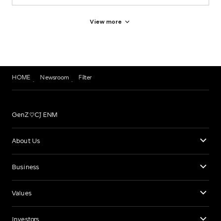
View more
HOME
Newsroom
Filter
GenZ♡CJ ENM
About Us
Business
Values
Investors