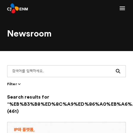
Newsroom
Search
Filter
Search results for
“%EB%B3%B8%ED%8C%A9%ED%86%A0%EB%A6%
(461)