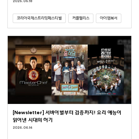
2026.06.18
코리아국제스트리밍페스티벌
커플팰리스
아이엠복서
[Newsletter] 서바이벌부터 검증까지! 요리 예능이
읽어낸 시대의 허기
2026.06.14