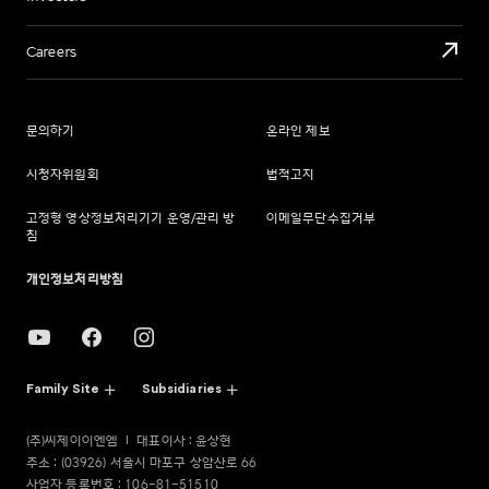
Careers
문의하기
온라인 제보
시청자위원회
법적고지
고정형 영상정보처리기기 운영/관리 방
이메일무단수집거부
침
개인정보처리방침
Family Site
Subsidiaries
(주)씨제이이엔엠
대표이사 : 윤상현
주소 : (03926) 서울시 마포구 상암산로 66
사업자 등록번호 : 106-81-51510