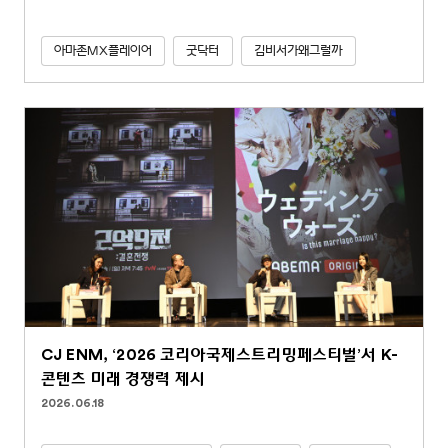
아마존MX플레이어
굿닥터
김비서가왜그럴까
CJ ENM, ‘2026 코리아국제스트리밍페스티벌’서 K-
콘텐츠 미래 경쟁력 제시
2026.06.18