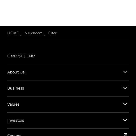
HOME
Newsroom
Filter
GenZ♡CJ ENM
About Us
Business
Values
Investors