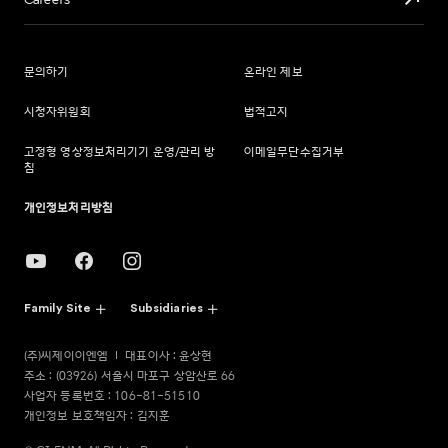
Careers
문의하기
온라인 제보
시청자위원회
법적고지
고정형 영상정보처리기기 운영/관리 방
이메일무단수집거부
침
개인정보처리방침
Family Site
Subsidiaries
(주)씨제이이엔엠
대표이사 : 윤상현
주소 : (03926) 서울시 마포구 상암산로 66
사업자 등록번호 : 106-81-51510
개인정보 보호책임자 : 김지훈