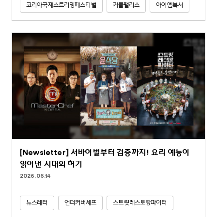
코리아국제스트리밍페스티벌
커플팰리스
아이엠복서
[Newsletter] 서바이벌부터 검증까지! 요리 예능이
읽어낸 시대의 허기
2026.06.14
뉴스레터
언더커버셰프
스트릿레스토랑파이터