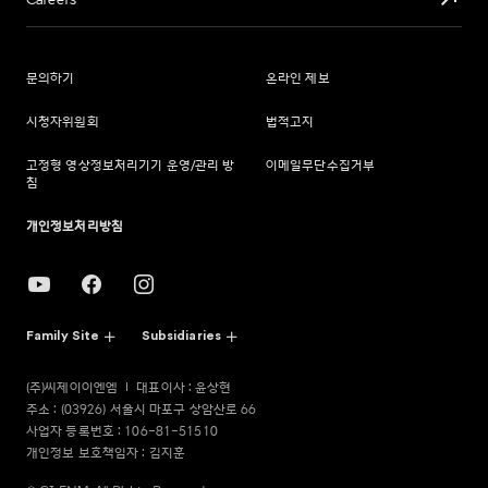
Careers
문의하기
온라인 제보
시청자위원회
법적고지
고정형 영상정보처리기기 운영/관리 방
이메일무단수집거부
침
개인정보처리방침
Family Site
Subsidiaries
(주)씨제이이엔엠
대표이사 : 윤상현
주소 : (03926) 서울시 마포구 상암산로 66
사업자 등록번호 : 106-81-51510
개인정보 보호책임자 : 김지훈