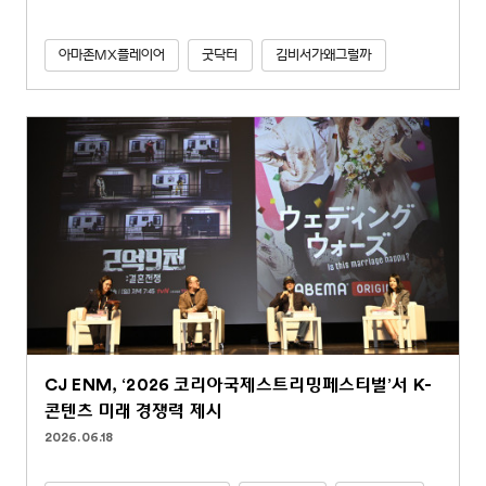
아마존MX플레이어
굿닥터
김비서가왜그럴까
CJ ENM, ‘2026 코리아국제스트리밍페스티벌’서 K-
콘텐츠 미래 경쟁력 제시
2026.06.18