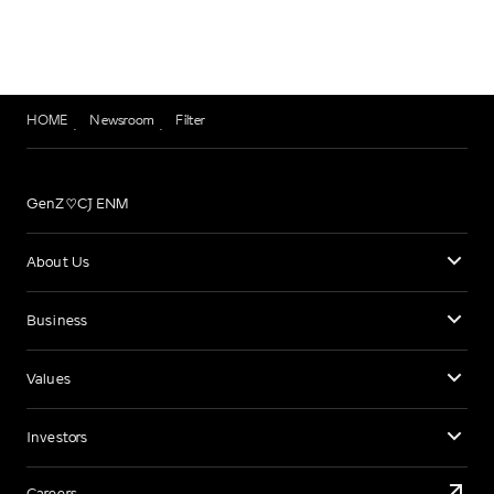
HOME
Newsroom
Filter
GenZ♡CJ ENM
About Us
Business
Values
Investors