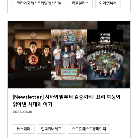
코리아국제스트리밍페스티벌
커플팰리스
아이엠복서
[Newsletter] 서바이벌부터 검증까지! 요리 예능이
읽어낸 시대의 허기
2026.06.14
뉴스레터
언더커버셰프
스트릿레스토랑파이터