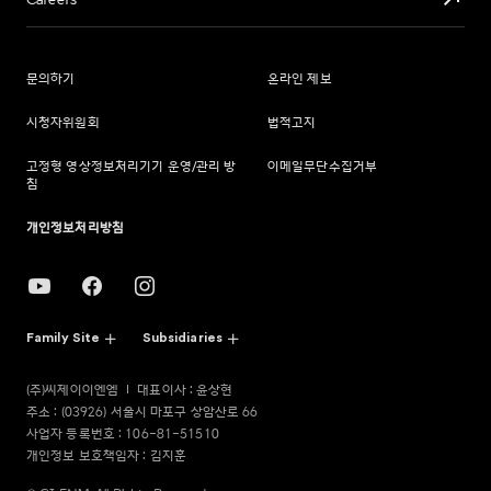
Careers
문의하기
온라인 제보
시청자위원회
법적고지
고정형 영상정보처리기기 운영/관리 방
이메일무단수집거부
침
개인정보처리방침
Family Site
Subsidiaries
(주)씨제이이엔엠
대표이사 : 윤상현
주소 : (03926) 서울시 마포구 상암산로 66
사업자 등록번호 : 106-81-51510
개인정보 보호책임자 : 김지훈