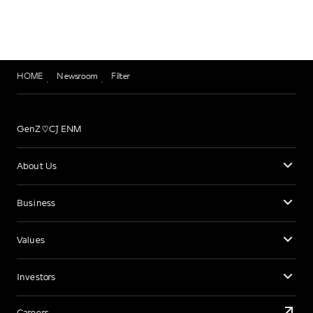
HOME
Newsroom
Filter
GenZ♡CJ ENM
About Us
Business
Values
Investors