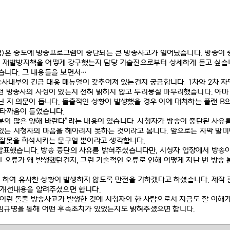
럭
>
은 중도에 방송프로그램이 중단되는 큰 방송사고가 일어났습니다
.
방송이 
 재발방지책을 어떻게 강구했는지 담당 기술진으로부터 상세하게 듣고 싶습
했습니다
.
그 내용들을 보면서
…
송사내부의 긴급 대응 매뉴얼이 갖추어져 있는건지 궁금합니다
. 1
차와
2
차 자
떤 방송사의 사정이 있는지 전혀 밝히지 않고 두리뭉실 마무리했습니다
.
아마
닌 지 의문이 듭니다
.
돌출적인 상황이 발생했을 경우 이에 대처하는 플랜
B
안타까움이 들었습니다
.
분의 많은 양해 바란다
”
라는 내용이 있습니다
.
시청자가 방송이 중단된 사유
있는 시청자의 마음을 헤아리지 못하는 것이라고 봅니다
.
앞으로는 자막 말미
 잘못을 희석시키는 문구일 뿐이라고 생각합니다
.
 발표했습니다
.
방송 중단의 사유를 밝혀주셨습니다만
,
시청자 입장에서 방송
인 오류가 왜 발생했던건지
,
그런 기술적인 오류로 인해 어떻게 지난 번 방송
히 하여 유사한 상황이 발생하지 않도록 만전을 기하겠다고 하셨습니다
.
제작 
 개선내용을 알려주셨으면 합니다
.
이런 돌출 방송사고가 발생한 것에 시청자의 한 사람으로서 지금도 잘 이해
임규명을 통해 어떤 후속조치가 있었는지도 밝혀주셨으면 합니다
.