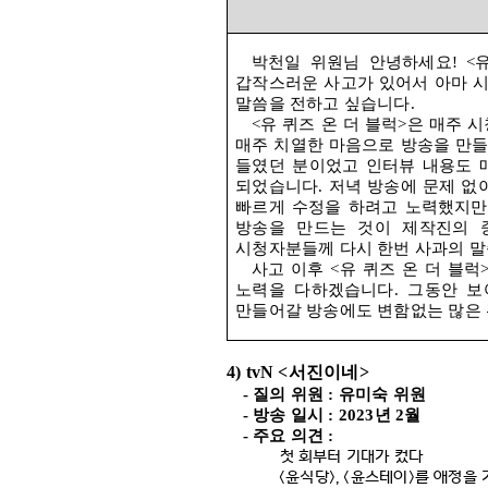
박천일 위원님 안녕하세요
! <
갑작스러운 사고가 있어서 아마 
말씀을 전하고 싶습니다
.
<
유 퀴즈 온 더 블럭
>
은 매주 
매주 치열한 마음으로 방송을 만
들였던 분이었고 인터뷰 내용도 
되었습니다
.
저녁 방송에 문제 없
빠르게 수정을 하려고 노력했지만
방송을 만드는 것이 제작진의 
시청자분들께 다시 한번 사과의 
사고 이후
<
유 퀴즈 온 더 블럭
노력을 다하겠습니다
.
그동안 보
만들어갈 방송에도 변함없는 많은
4) tvN <
서진이네
>
-
질의 위원
:
유미숙 위원
-
방송 일시
: 2023
년
2
월
-
주요 의견
:
첫 회부터 기대가 컸다
<
윤식당
>, <
윤스테이
>
를 애정을