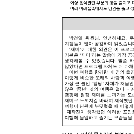
이상 음식관련 부분의 양을 줄이고 
여러 어려움속에서도 난관을 뚫고 성
박천일 위원님
,
안녕하세요
.
우
지점들이 많아 공감하며 읽었습니
‘
재미
’
에 대한 의견은 이 프로
기본은
‘
재미
’
라는 말씀에 가장 
생각해볼 수 있었습니다
.
말씀 
많았다면 프로그램 자체도 더 다
이번 여행을 함께한 네 명의 
이렇게 비슷한 또래의 사람과 여
가장 큰 틀인
‘
캠핑
’
자체가 처음
않은
‘
중년
’
넷의 여행은 얼마나 
캠핑에 점점 재미를 느껴가는 모
재미로 느껴지길 바라며 제작했던
여행이 난관에 부딪혔을 때 어떻게
제작진이 생각했던 이러한 포인트
여행에 몰입하고 즐기는 모습들을