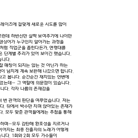
프레이즈에 걸맞게 새로운 시도를 많이
그런데 하반신만 살짝 보여주기에 나이만
텐싱어가 누구인지 알아가는 과정을
것처럼 직업군을 좁힌다든가
,
연령대를
은 단계별 추리가 있어 보이긴 했습니다
.
습니다
.
잘 매칭이 되지는 않는 것 아닌가 하는
력이 넘치게 계속 보완해 나갔으면 합니다
.
다고 봅니다
.
순간순간 재치있는 언변에
되었는데
…
그 역할에 의문점이 있습니다
.
습니다
.
각자 나름의 존재감을
러 번 관객의 판단을 여쭈었습니다
.
저는
니다
.
뒤에서 박수만 치며 앉아있는 존재가
다
.
모두 맞춘 관객들에게는 추첨을 통해
듭하며
…
모두 감탄해 환호성을 지르거나
이어지는 최종 진출자의 노래가 어떻게
습니다
. 1
회와
2
회 모두 가수들이