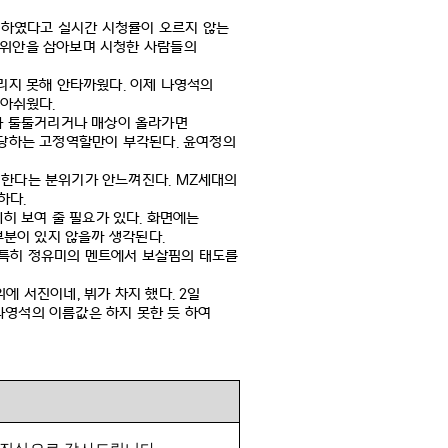
연하였다고 실시간 시청률이 오르지 않는
 위안을 삼아보며 시청한 사람들의
리지 못해 안타까웠다
.
이제 나영석의
 아쉬웠다
.
 툴툴거리거나 매상이 올라가면
담당하는 고정역할만이 부각된다
.
윤여정의
 한다는 분위기가 안느껴진다
. MZ
세대의
족하다
.
히 보여 줄 필요가 있다
.
화면에는
부분이 있지 않을까 생각된다
.
특히 정유미의 멘트에서 보살핌의 태도를
위에 서진이네
,
뷔가 차지 했다
. 2
일
나영석의 이름값은 하지 못한 듯 하여