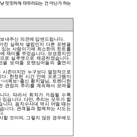
냥 밋밋하게 마무리되는 건 아닌가 하는
.
보내주신 의견에 답변드립니다
.
 가진 실력자 셀럽인지 다른 포텐을
수 있는 사람이기에 최소한의 힌트를
것에 재미를 주었습니다
.
보셨겠지만
이므로 실루엣으로 제공하였습니다
.
전을 보여줄 포텐싱어들의 출연이
는 시즌이지만 누구보다 열정적으로
니다
.
한정된 시간 안에 프로그램이
 <
너목보
>
출신 황치열님
.
트렌디한
한 관점의 추리를 계속해서 보여줄
낍니다
.
따라서 회차가 거듭될 수록
종 있습니다
.
다만
,
추리는 모두가 할
있습니다
.
음치수사대 역시 어떨 때는
있습니다
.
관객들과 함께하는 시도는
다
.
선사할 것이며
,
그렇지 않은 경우에도