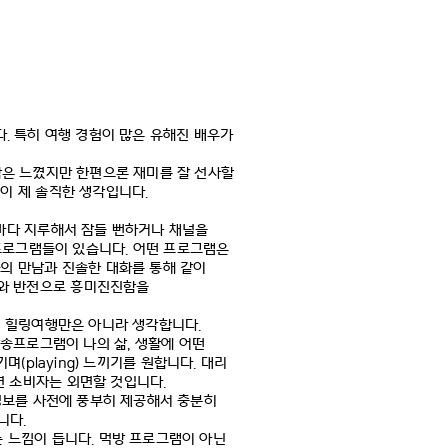
다
.
특히 여행 경험이 많은 유해진 배우가
함은 느꼈지만 한편으론 재미를 잘 선사할
것이 제 솔직한 생각입니다
.
마다 지루해서 잠들 뻔하거나 채널을
프로그램들이 있습니다
.
어떤 프로그램은
과의 만남과 진솔한 대화를 통해 같이
와 반전으로 흥미진진함을
의 힐링여행만은 아니라 생각합니다
.
송프로그램이 나의 삶
,
생활에 어떤
기며
(playing)
느끼기를 원합니다
.
대리
면 소비자는 외면할 것입니다
.
정보를 사전에 풍부히 제공해서 충분히
습니다
.
는 느낌이 듭니다
.
먹방 프로그램이 아닌