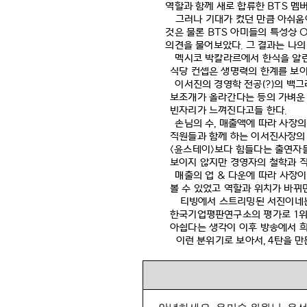
역할과 함께 새로 합류한
BTS
멤버
그러나 기대가 컸던 만큼 아쉬움
것은 물론
BTS
아미들의 특성상
O
의견을 물어보았다
.
그 결과는 나의
멕시코 박칼라르에서 한식을 알린
식당 컨셉은 생명력의 한계를 보
이서진의 경영학 전공
(?)
의 백그
보조개가 올라간다는 등의 가벼운
빈자리가 느껴진다고들 한다
.
손님의 수
,
매출액에 따라 사장의
직원들과 함께 하는 이서진사장의
<
윤스테이
>
보다 힘들다는 출연자들
보이지 않지만 경영자의 철학과 
매출의 업
&
다운에 따라 사장이
볼 수 있었고 역할과 위치가 바뀌
티빙에서 스트리밍된 서진이네
한국기업평판연구소의 평가로
1
위
아쉽다는 생각이 이후 방송에서 
이런 분위기로 보아서
, 4
탄을 만