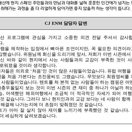
대신에 현지 스페인 주민들과의 만남과 대화를 넓혀 훈훈한 인간애가 넘치는
취해가는 과정을 좀 더 리얼하게 담아가면 좋지 않을까 하는 생각이 듭니다
.
CJ ENM
담당자 답변
선 프로그램에 관심을 가지고 소중한 의견 전달 주셔서 감사
다
.
그램을 제작하는 입장에서 뼈아픈 조언이지만
,
꼭 필요한 의견이라
공감했습니다
.
위원님께 회신을 드리기에 앞서
,
저희가 이번 시즌에서
하신 바와 같이 현지에서 사는 사람들과의 교감이 부족한 것이 
채로워졌을 것이라 생각합니다
.
출연자들은 의외로
‘
처음
’
인 것이 많은 사람들이었습니다
.
유럽 여행을
행을 처음 가본다는 조진웅씨도 그랬습니다
.
무엇보다 최원영씨를 
인 사람들이었습니다
.
텐트를 쳐 본적 없는 사람들이 하는 캠핑은 어
좌충우돌일지 보는 것이 이번 시즌의 큰 재미 중 하나가 아닐까 
습
,
어색했던 해외여행에서 조금씩 더 적극적인 자세가 되어 여행
 것 같습니다
.
그러다 보니 현지인과의 교감 보다는 네 사람이 함께
 해결해 나가는지에 더 초점이 맞춰졌던 것 같습니다
.
가 아마 잘 살지 않아 재미를 느끼기에 부족했던 것 같습니다
.
 더 세심하게 살려보겠습니다
.