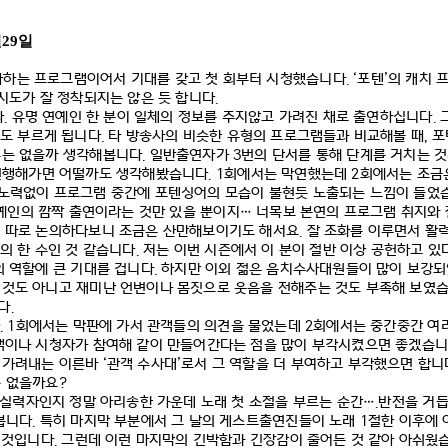
>
월
29
일
아하는 프로그램이어서 기대를 갖고 첫 회부터 시청했습니다
. ‘
포텐
’
의 캐치 
시도가 잘 정착되지는 않은 듯 합니다
.
다
.
유명 연예인 한 분이 일체의 정보를 주지않고 가려진 채로 출연하십니다
.
정도 부르게 됩니다
.
타 방송사의 비슷한 유형의 프로그램들과 비교해볼 때
,
포
수는 없을까 생각해봅니다
.
일반출연자가
3
번의 단서를 통해 단계를 거치는 
진행해가면 어떨까도 생각해봤습니다
. 1
회에서는 막연했는데
2
회에서는 조금
노력없이 프로그램 중간에 포텐싱어의 모습이 불현듯 노출되는 느낌이 들었
예인의 깜짝 출연이라는 것만 있을 뿐이지
…
너목보 본연의 프로그램 취지와 
 따로 논의하다보니 조금은 산만해보이기도 해서요
.
잘 조화를 이루면서 활
의 한 수인 것 같습니다
.
저는 이번 시즌에서 이 분이 절반 이상 공헌하고 있
의 역할에 큰 기대를 겁니다
.
하지만 이외 젊은 음치수사대원들이 많이 보강
 것도 아니고 재미난 언변이나 몸짓으로 웃음을 전해주는 것도 부족해 보였
다
.
. 1
회에서는 막판에 가서 관객들의 의견을 물었는데
2
회에서는 중간중간 여
객이나 시청자가 참여해 같이 만들어간다는 점을 많이 부각시켰으면 좋겠습
 가려내는 이른바
‘
관객 수사대
’
로서 그 역할을 더 부여하고 부각했으면 합니
는 없을까요
?
실력자인지 정말 아리송한 가운데 노래 첫 소절을 부르는 순간
….
반전을 거
봅니다
.
특히 마지막 부분에서 그 날의 게스트출연진들이 노래
1
절한 이후에 
일 것입니다
.
그런데 이런 마지막의 긴박함과 긴장감이 줄어든 것 같아 아쉬웠