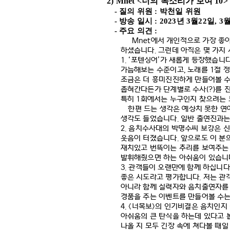
2) Mnet <
너의 목소리가 보여
10
-
질의 위원
:
박천일 위원
-
방송 일시
: 2023
년
3
월
22
일
, 3
-
주요 의견
:
Mnet
에서 개인적으로 가장 좋
하셨습니다
.
그런데 아직은 몇 가지 
1. ‘
포텐싱어
’
가 새롭게 등장했습니
가늠해보는 수준이고
,
노래를
1
절 
조금은 더 흥미진진하게 만들어볼 
좁혀간다든가 단계별로 수사
(?)
를 
특히
1
회에서는 누구인지 찾으려는 
한편 드는 생각은 예상치 못한 연
생각도 들었습니다
.
일반 출연진과는
2.
음치수사대의 박명수씨 보강은 신
웃음이 터졌습니다
.
앞으로도 이 분
재치있고 번뜩이는 추리를 보여주는
발휘해줬으면 하는 아쉬움이 있습니
3.
관객들이 오랜만에 함께 하십니다
좋은 시도라고 평가합니다
.
저는 관
아니라 함께 실력자와 음치출연자를
경품을 주는 이벤트를 만들어볼 수
4. <
너목보
>
의 인기비결은 음치인지 
아쉬움의 큰 탄식을 하는데 있다고 
나올 지 모두 긴장 속에 쳐다볼 때