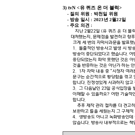
3) tvN <
유 퀴즈 온 더 블럭
>
-
질의 위원
:
박천일 위원
-
방송 일시
: 2023
년
2
월
22
일
-
주요 의견
:
지난
2
월
22
일
<
유 퀴즈 온 더 블
대처했는지
,
문제점을 발견하고 향후
크게 세 번의 자막사과문을 발표
1.
돌출적인 방송사고 발생 시 방
방송이 중단되었다고 했습니다
.
어
중단되었는지 파악 못했던 것은 아
것을 반증하는 것은 아닌가 하는 
2. 1
차 자막 내용 중
“
시청자 여러
문구는 순간적으로 황당함을 겪고 
합니다
.
진정성있게 사과하지 않고
3.
그 다음날인
23
일 공식입장을
이해할 수 있을까요
?
어떤 기술적
합니다
.
추후 제작 관리 절차를 더 견고
보완하고 틀을 세웠는지 그 구체적
4.
생방송도 아니고 녹화방송인데 
않습니다
.
방송사 내부적으로는 책