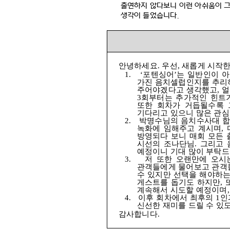
출연하지 않다보니 이런 아쉬움이 
생각이 들었습니다
.
안녕하세요
.
우선
,
새롭게 시작
1.
‘포텐싱어’는 일반인이 
가진 음치셀럽인지를 추
주어야겠다고 생각했고
,
얼
3
회부터는 추가적인 힌트
또한 회차가 거듭될수록 
기다리고 있으니 많은 관
2.
박명수님의 음치수사대 합
녹화에 임해주고 계시며
,
방영되다 보니 매회 모든
시선의 조나단님
.
그리고 
예정이니 기대 많이 부탁
3.
저 또한 오랜만에 오시
관객들에게 물어보고 관객
수 있지만 선택을 해야하는
게스트를 돕기도 하지만
,
계속해서 시도할 예정이며
4.
이후 회차에서 최후의
1
인
신선한 재미를 드릴 수 있
감사합니다
.