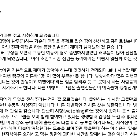
>
 기대를 갖고 시청하게 되었습니다
.
그램이 난무
(?)
하는 가운데 캠핑을 주제로 잡은 점이 신선하고 흥미로웠습니
 아닌 진짜 여행을 하는 듯한 진솔함과 재미가 넘쳐났던 것 같습니다
.
멤버 구성을 보면서 그동안 예능에 별로 출연하지않았던 배우들이 많아 신선
하게 되었습니다
.
아직 초반이지만 전편을 능가하기는 어렵지 않을까 하는 
능이면 기본적으로 재미가 있어야 하는데 밋밋하게 전개되다 보니 시청할 때
한 여행 탐구의 이른바
‘
맛
’
이 많이 부족한 듯 합니다
.
방송사마다 많은 여행
만나는 것이 인생이고 여행이다
’
라는 점을 알려주 듯 그 곳에서 사는 사람들
인 시켜주기도 합니다
.
다른 여행프로그램은 출연진들간의 예측불허 상황전개
자에게 무엇을 전해주려는 건지 잘 모르겠습니다
.
출연하는 네 사람 그들만
단순한 수동적 시청자가 아닙니다
.
나름 개별적인 가치를 찾는 생활자입니다
.
방
에 더 관심을 갖습니다
.
단순히 시청
(watching)
하는 것에서 벗어나 몸소 즐
자가 프로그램을 보며 함께 참여하고 있다는 생생함과 감성을 느낄 수 없다
할 여러 장소 등에 대해 출연진도 나름 미리 공부를 하거나 또는 제작진이 
 안내하며 더불어 여행한다는 모습을 보여주면 좋을텐데 하는 아쉬움이 있
 현지식이든 요리하고 먹는 장면에 과다한 시간을 할애하는 것은 아닌가 하