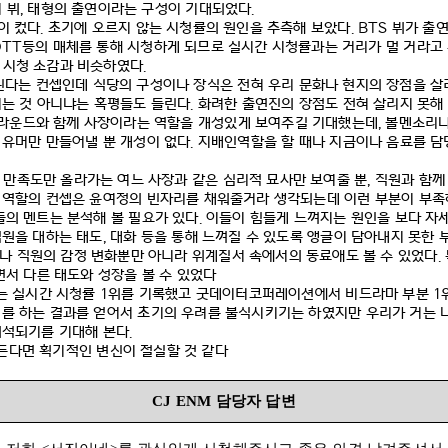
 뷔
,
태형의 출연이라는 구성이 기대되었다
.
이 컸다
.
초기에 오르지 않는 시청률의 원인을 추측해 보았다
. BTS
뷔가 출
TT
등의 매체를 통해 시청하게 되므로 실시간 시청률과는 거리가 멀 거라고
 시청 소감과 비슷하였다
.
다는 컨셉인데 식당의 구성이나 장식은 전혀 우리 문화나 현지의 장점을 살
이는 것 아니냐는 혹평들도 들린다
.
화려한 출연진의 장점도 전혀 살리지 못해
라운드와 함께 사장이라는 역할을 개성있게 보여주길 기대했는데
,
볼멘소리나
 유머만 만들어낼 뿐 개성이 없다
.
지배인역할을 할 때나 지금이나 음료를 
 만족도만 올라가는 여느 사장과 같은 심리적 묘사만 보여줄 뿐
,
직원과 함께
 역할의 컨셉은 윤여정의 빈자리를 채워줄거라 생각되는데 이런 부분이 부
의 멘트는 분석해 볼 필요가 있다
.
이들이 힘들게 느껴지는 원인을 보다 자세
직원을 대하는 태도
,
대화 등을 통해 느껴질 수 있도록 앵글이 담아내지 못한 
나 직원의 감정 변화뿐만 아니라 위계질서 속에서의 동료애도 볼 수 있었다
.
면서 다른 태도와 성장을 볼 수 있었다
는 실시간 시청률
1
위를 기록했고 굿데이터코퍼레이션에서 비드라마 부분
1
를 하는 결과를 얻어서 초기의 우려를 불식시키기는 하였지만 우리가 거는 
희석되기를 기대해 본다
.
든다면 획기적인 변신이 절실할 것 같다
CJ ENM
담당자 답변