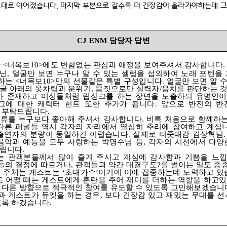
그대로 이어졌습니다
.
마지막 부분으로 갈수록 더 긴장감이 올라가야하는데 그
CJ ENM
담당자 답변
한
<
너목보
10>
에도 변함없는 관심과 애정을 보여주셔서 감사합니다
아닌
,
얼굴만 보면 누구나 알 수 있는 셀럽을 섭외하여 노래 포텐을
리하는
<
너목보
10>
만의 선물같은 특별 구성입니다
.
얼굴만 보면 알 
굴 아래의 옷차림과 분위기
,
몸짓으로만 실력자
/
음치를 판단하는 
가 존재하고 미싱들처럼 립싱크를 하는 장면을 노출하되 유명인
그에 대한 캐릭터 힌트 또한 추가가 됩니다
.
앞으로 반전의 반
심 부탁드립니다
.
류를 누구보다 좋아해 주셔서 감사합니다
.
비록 처음으로 함께하
다른 패널들 역시 각자의 자리에서 열심히 추리에 참여하고 계십
 출연자의 분량이 동일하긴 어렵습니다
.
실제로 터줏대감 김상혁님
.
음악과 예능을 모두 사랑하는 박명수님 등
,
각자의 시선에서 다양
드립니다
.
는 관객분들께서 많이 즐겨 주시고 계심에 감사함과 기쁨을 느
들의 결정에 따르거나
,
관객들과 약간 대결구도
?
를 벌이는 일도 종
 주체는 게스트는 ‘초대가수’이기에 이에 집중하는데 노력하고 
또 어떨 때는 게스트에게 혼란을 주어 재미를 더하는 역할을 하고
,
다른 방향으로 적극적인 참여를 유도할 수 있도록 고민해보겠습니
과 게스트가 듀엣을 하는 경우
,
보다 긴장감 있고 재밌는 무대를 
도록 하겠습니다
.