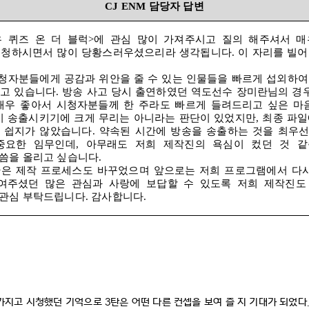
CJ ENM
담당자 답변
유 퀴즈 온 더 블럭
>
에 관심 많이 가져주시고 질의 해주셔서 
시청하시면서 많이 당황스러우셨으리라 생각됩니다
.
이 자리를 빌
시청자분들에게 공감과 위안을 줄 수 있는 인물들을 빠르게 섭외하
들고 있습니다
.
방송 사고 당시 출연하였던 역도선수 장미란님의 경
매우 좋아서 시청자분들께 한 주라도 빠르게 들려드리고 싶은 마
이 송출시키기에 크게 무리는 아니라는 판단이 있었지만
,
최종 파일
 쉽지가 않았습니다
.
약속된 시간에 방송을 송출하는 것을 최우
중요한 임무인데
,
아무래도 저희 제작진의 욕심이 컸던 것 
말씀을 올리고 싶습니다
.
>
은 제작 프로세스도 바꾸었으며 앞으로는 저희 프로그램에서 다시
여주셨던 많은 관심과 사랑에 보답할 수 있도록 저희 제작진도
 관심 부탁드립니다
.
감사합니다
.
 가지고 시청했던 기억으로
3
탄은 어떤 다른 컨셉을 보여 즐 지 기대가 되었다