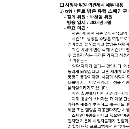
시청자 위원 의견제시 세부 내용
❑
1) tvN <
텐트 밖은 유럽 스페인 편
-
질의 위원
:
박천일 위원
-
방송 일시
: 2023
년
3
월
-
주요 의견
:
시즌
1
에 이어 시즌
2
가 시작되어
시즌
1
의 성공은 수많은 여행프로
멤버들을 잘 인솔하고 촬영용 여행이
이런 기대의 연장 속에 시즌
2
의 
수 있을까 하는 우려를 가지고 시청
그 이유는
….
1.
일단 재미가 없다는 것입니다
.
예
돌리게 되었습니다
.
다른 세계에 대
풍광도 풍광이지만
‘
사람과 사람이 
더불어 사는 이웃세계라는 점을 각
불러일으키기도 합니다
.
이런 측면에서 이번 시즌
2
는 시청
이제 방송의 소비자는 더 이상 
가치를 새롭게 부여하고 제공하느냐
체험 또는 힐링을 제공한다지만 시청
스페인 여행을 간다고 했으면 여행
인지한 가운데 시청자들에게 친절히
2.
힐링 여행 프로그램에서 한식이든