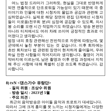
여느 법정 드라마가 그러하듯, 현실을 그대로 반영하게
되면 연출적으로 단조로워질 가능성이 있기 때문에 극 중
이야기와 인물에 대한 시청자의 몰입과 공감과 관련해 고
심하였습니다
.
실제로 해당 장면의 편집 단계에선 시청자
들이 이로움
(
천우희 분
)
의 심정에 공감할 수 있도록, 의사
봉 소리를 오랜 시간 작업하기도 하였습니다
.
방송 본편만
아니라 티저에서도 여러 차례 쓰이며 긍정적인 효과로 이
어졌다고 생각됩니다
.
법정 내의 호칭 관련해선 전반적으로 자문에 따랐는데, 몇
군데에서 놓친 부분이 있는 것 같습니다
.
이후 회차에는
초반 회차보다 법 관련된 장면이 현저하게 줄어들어, 우려
하실 만한 사항들이 적어지리라 생각됩니다
.
촬영이 거의
막바지에 이르는데, 남은 촬영과 이후 편집 과정에서 지적
해 주신 사항에 대해 특별히 신경 쓰도록 하겠습니다
.
감
사합니다
.
8) tvN <
댄스가수 유랑단
>
-
질의 위원
:
조상수 위원
-
방송 일시
: 2023
년
5
월
-
주요 의견
:
최근의 음악방송은 아이돌 음악과 트로트가 대세입니다.
따라서 그에 크게 흥미를 못 느끼는 시청자들에게는 다양한