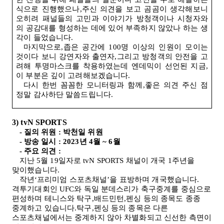
식으로 진행했으나,주신 의견을 보고 곰곰이 생각해보니
오히려 패널들의 고민과 이야기가 방청객이나 시청자와
의 공감대를 형성하는 데에 있어 부족하지 않았나 하는 생
각이 들었습니다
.
마지막으로,좁은 공간에
100
명 이상의 인원이 모이는
것이다 보니 강연자와 출연자,그리고 방청객의 안전을 고
려해 투명마스크를 착용하였는데 엔데믹이 선언된 지금,
이 부분은 깊이 고려해보겠습니다
.
다시 한번 꼼꼼한 모니터링과 함께,좋은 의견 주신 점
정말 감사하단 말씀드립니다
.
3) tvN SPORTS
-
질의 위원
:
박천일 위원
-
방송 일시
: 2023
년
4
월
~ 6
월
-
주요 의견
:
지난
5
월
19
일자로
tvN SPORTS
채널이 개국
1
주년을
맞이했습니다
.
작년‘프리미엄 스포츠채널’을 표방하며 개국했습니다.
격투기대회인
UFC
와 독일 분데스리가 축구중계를 중심으로
편성하며 테니스와 탁구,배드민턴,펜싱 등의 종목도 종종
중계하고 있습니다.탁구,펜싱 등의 종목은 다른
스포츠채널에서는 중계하지 않아 차별화되고 신선한 측면이