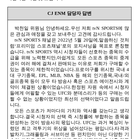
CJ ENM
담당자 답변
박천일 위원님 안녕하세요.우선 저희
tvN SPORTS
에 많
은 관심과 애정을 갖고 보내주신 고견에 감사드립니다
.
tvN SPORTS
채널은
2022
년
5
월
20
일에,말씀하신 것처
럼‘프리미엄 스포츠채널’로의 포지셔닝을 목표로 론칭했
습니다
. tvN SPORTS
역시 시청자들이 선호하는 종목의 수
급을 위해 노력했지만,아쉽게도 모든 스포츠 종목의 중계
권이 여러 해에 걸쳐서 판매되는 이유로 저희가 구매할 수
있는 종목이 제한적이었습니다.프로야구를 위시한 국내
4
대 구기종목
, EPL, MLB, NBA
등 해외 인기종목,국내
/
외
골프종목 등이 모두 타 방송사 혹은 스포츠 에이전시와 계
약이 체결된 상황이었습니다.한정된 자원 속에서 시청자
들에게 어필할 수 있는
UFC
와 분데스리가 등의 구매는 어
쩔 수 없는 상황이었지만 최선의 선택이었다고 말씀드립
니다
.
모든 스포츠가 저마다의 가치와 역사를 갖는다고 생각
합니다.결국 시청자의 선택 즉 시청률에 부합하는 종목을
편성하는 것이 방송사의 몫입니다
. UFC
는 과거 복싱이 누
렸던 최고 격투기의 위상을 넘어섰다는 평입니다.타격과
발차기,그래플링과 서브미션 등 펀치만이 아닌 다양한 기