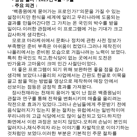
-
주요 의견
:
‘백종원에게 묻어가는 프로인가
?
’의문을 가질 수 있는
설정이지만 한식을 세계에 알리고 우리나라에 도움되는
결과를 만들어간다면 그 가치는 온 국민의 박수를 받을
일이다.이러한 관점에서 이 프로그램에 거는 기대가 크고
감사하게 생각한다
.
모로코 마라케쉬에서 문화나 정치에 관한 사전 정보가
부족했던 준비 부족은 아쉬움이 컸었다.그러나 제작진이
나폴리에서는 준비된 모습으로 거듭나려는 노력이 보였다.
특히 한국인도 적고,한식당이 없는 곳에서의 도전은
반가움과 고마움이 크며 민간 사절단이었다
.
더 좋은 프로그램이 되기 위해 보완하면 좋을 점을 잠시
생각해 보았다.나폴리의 사업에서는 간판도 한글로 이목을
끌고 쌈을 먹는 방법을 영상으로 제작하여 매장 안에서
선보이는 점등은 긍정적 효과를 가져왔다
.
장사천재라는 천재의 용어가 빛이 난 점은 백종원님이
관찰과 연구를 통해 전략을 변화시키며 매출을 올리려는
작전으로 효과가 있었다.그러나 손님들에게 주문받기 전에
음식알러지가 있는지 묻는 절차는 유럽에서는 일반적이며
우리나라의 고급 식당에서도 많이 실천되고 있다.하지만
화면에서 이런 과정은 보이지 않았다.오히려 손님이 본인의
알러지나,채식주의자 라는 이야기를 자발적으로 이야기하는
것처럼만 보였다.이러한 부분은 기본적인 주문 절차를