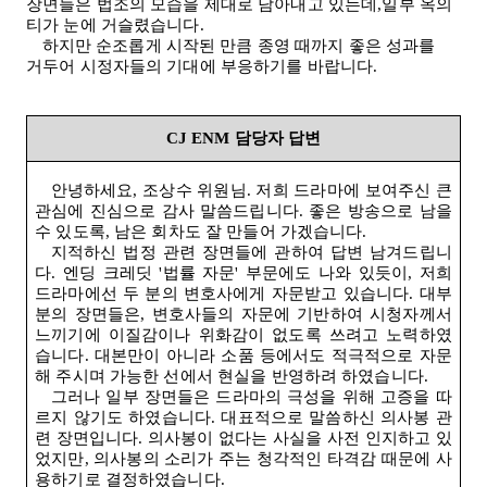
장면들은 법조의 모습을 제대로 담아내고 있는데,일부 옥의
티가 눈에 거슬렸습니다
.
하지만 순조롭게 시작된 만큼 종영 때까지 좋은 성과를
거두어 시정자들의 기대에 부응하기를 바랍니다
.
CJ ENM
담당자 답변
안녕하세요, 조상수 위원님
.
저희 드라마에 보여주신 큰
관심에 진심으로 감사 말씀드립니다
.
좋은 방송으로 남을
수 있도록, 남은 회차도 잘 만들어 가겠습니다
.
지적하신 법정 관련 장면들에 관하여 답변 남겨드립니
다
.
엔딩 크레딧
'
법률 자문
'
부문에도 나와 있듯이, 저희
드라마에선 두 분의 변호사에게 자문받고 있습니다
.
대부
분의 장면들은, 변호사들의 자문에 기반하여 시청자께서
느끼기에 이질감이나 위화감이 없도록 쓰려고 노력하였
습니다
.
대본만이 아니라 소품 등에서도 적극적으로 자문
해 주시며 가능한 선에서 현실을 반영하려 하였습니다
.
그러나 일부 장면들은 드라마의 극성을 위해 고증을 따
르지 않기도 하였습니다
.
대표적으로 말씀하신 의사봉 관
련 장면입니다
.
의사봉이 없다는 사실을 사전 인지하고 있
었지만, 의사봉의 소리가 주는 청각적인 타격감 때문에 사
용하기로 결정하였습니다
.