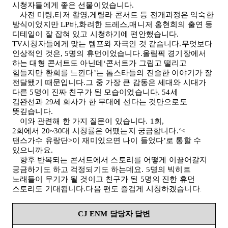
시청자들에게 좋은 선물이었습니다
.
사전 미팅,티저 촬영,게릴라 콘서트 등 전개과정은 익숙한
방식이었지만
LP
바,화려한 드레스,매니저 홍현희의 출연 등
디테일이 잘 잡혀 있고 시청하기에 편안했습니다
.
TV
시청자들에게 맞는 템포와 자극인 것 같습니다.무엇보다
인상적인 것은
, 5
명의 휴먼이었습니다.올림픽 경기장에서
하는 대형 콘서트도 아닌데‘콘서트가 그립고 떨리고
힘들지만 환희를 느낀다’는 톱스타들의 진솔한 이야기가 잘
전달됐기 때문입니다.그 중 가장 큰 감동은 세대와 시대가
다른
5
명이 진짜 친구가 된 모습이었습니다
. 54
세
김완선과
29
세 화사가 한 무대에 선다는 것만으로도
뜻깊습니다
.
이와 관련해 한 가지 질문이 있습니다
. 1
회
,
2
회에서
20~30
대 시청률은 어땠는지 궁금합니다.‘
<
댄스가수 유랑단
>
이 재미있으면 나이 들었다’로 통할 수
있으니까요
.
향후 반복되는 콘서트에서 스토리를 어떻게 이끌어갈지
궁금하기도 하고 걱정되기도 하는데요
. 5
명의 빅히트
노래들이 무기가 될 것이고 친구가 된
5
명의 진한 휴먼
스토리도 기대됩니다.다음 편도 즐겁게 시청하겠습니다
.
CJ ENM
담당자 답변