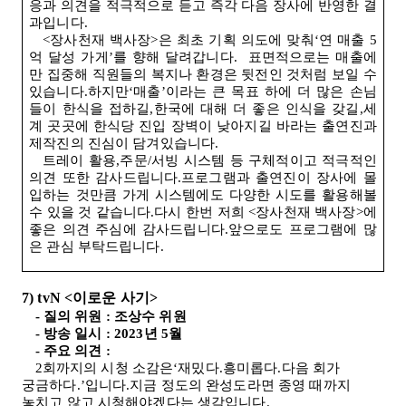
응과 의견을 적극적으로 듣고 즉각 다음 장사에 반영한 결
과입니다
.
<
장사천재 백사장
>
은 최초 기획 의도에 맞춰‘연 매출
5
억 달성 가게’를 향해 달려갑니다
.
표면적으로는 매출에
만 집중해 직원들의 복지나 환경은 뒷전인 것처럼 보일 수
있습니다.하지만‘매출’이라는 큰 목표 하에 더 많은 손님
들이 한식을 접하길,한국에 대해 더 좋은 인식을 갖길,세
계 곳곳에 한식당 진입 장벽이 낮아지길 바라는 출연진과
제작진의 진심이 담겨있습니다
.
트레이 활용,주문
/
서빙 시스템 등 구체적이고 적극적인
의견 또한 감사드립니다.프로그램과 출연진이 장사에 몰
입하는 것만큼 가게 시스템에도 다양한 시도를 활용해볼
수 있을 것 같습니다.다시 한번 저희
<
장사천재 백사장
>
에
좋은 의견 주심에 감사드립니다.앞으로도 프로그램에 많
은 관심 부탁드립니다
.
7) tvN <
이로운 사기
>
-
질의 위원
:
조상수 위원
-
방송 일시
: 2023
년
5
월
-
주요 의견
:
2
회까지의 시청 소감은‘재밌다.흥미롭다.다음 회가
궁금하다
.
’입니다.지금 정도의 완성도라면 종영 때까지
놓치고 않고 시청해야겠다는 생각입니다
.