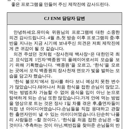
좋은 프로그램을 만들어 주신 제작진에 감사드린다
.
CJ ENM
담당자 답변
안녕하세요.유미숙 위원님의 프로그램에 대한 소중한
의견 감사드립니다
. 4
월 초,첫 방송 이후 프로그램의 중
/
후
반을 지나는 지금 시기에 보내주신 의견은 저희 제작진에
게 큰 귀감이 될 것 같습니다
.
의견 주셨던 것처럼
<
장사천재 백사장
>
은 대한민국 최
고 요식업계
1
인자‘백종원’의 플레이어로서의 모습을 보
기 위해 기획했습니다
.
‘백종원’을 모르고, ‘한식’을 모르
는 곳에서 오직 백종원의 장사천재 면모가 빛을 발하는 모
습을 담고자 했습니다
.
‘한식 불모지’에서 장사를 하다 보니 예상치 못한 변수
가 많았습니다.태어나서 처음 한식을 접한 손님이 많았고,
먹는 방법조차 가늠할 수 없어 음식을 입이 아닌 눈으로
탐색하게 되는 손님 또한 많았습니다.가게 안에 먹는 방법
을 영상으로 트는 것은 장사
1
일 차를 겪은 후,출연자들이
직접 낸 아이디어였습니다.손님들을 직접 응대하고 관찰
한 출연자만이 낼 수 있는 아이디어였습니다.단순히‘나폴
리 사람들은
~
할 것이다
.
’, ‘한식을 처음 접한 손님은
~
할
것이다
.
’추측하는 것이 아닌,백반집을 찾아준 손님들의 반