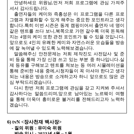
안녕하세요 위원님,먼저 저희 프로그램에 관심 가져주
셔서 감사드립니다
.
출연자들의 케미와 즉흥성은 이 프로그램을 다른 프로
그램과 차별화할 수 있게 해주는 중요한 포인트라고 생각
합니다.특히 이번 시즌은 동계 캠핑이어서 출연자 네 명이
같은 텐트를 쓰다 보니,북쪽으로 가면 갈수록 더욱 돈독해
지는
4
명의 케미 또한 관전 포인트가 될 수 있을 것입니다.
앞으로도
4
인의 유쾌한 케미와 자연스러운 모습들을 방송
에 잘 녹여낼 수 있도록 노력해보겠습니다
.
말씀해주신 안전문제는 저희 제작진도 사전답사 및 준
비 등을 통해 가장 신경 쓰고 있는 부분 중 하나입니다.실
제 등유를 구해보고 텐트를 쳐보는 등 여러 시뮬레이션을
통해 준비한 내용 중에,시청자들이 꼭 아셔야 한다고 생각
되는 내용은 방송으로 소개하고자 하니 앞으로도 많은 관
심 부탁드리겠습니다
.
다시 한번 저희 프로그램에 관심을 갖고 지켜봐 주셔서
감사하다는 말씀드리며,앞으로 남아있는 노르웨이 여행
을 통해 더욱더 흥미로운 볼거리를 전해드리고자 노력하
겠습니다
.
6) tvN <
장사천재 백사장
>
-
질의 위원
:
유미숙 위원
-
방송 일시
: 2023
년
4
월
~ 5
월