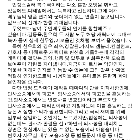
법정스릴러 복수극이라는 다소 흔한 포맷을 취하고
있음에도,디테일에서는 독특하고 신선하며,그에 더해
배우들의 명품 연기와 군더더기 없는 연출이 돋보입니다.
앞으로의 전개가 한층 기대됩니다
.
무엇보다 남여 주연배우들의 연기를 칭찬해주고
싶습니다.김동욱,천우희 두 사람 모두 해당 캐릭터에 그대로
녹아 들어 실제 한무영,이로움인 것처럼 보여져 좋았습니다
.
특히 천우희의 경우 죄수,경찰관,카지노 겜블러,컨설턴트,
간호사 등 다채로운 캐릭터로 변신을 거듭하는데,각각의
캐릭터에 걸맞는 외양,행동 및 말투로 변화무쌍한 모습을
보여주어 감탄을 자아냅니다.지금까지 로서는 악인인지,
억울한 피해자인지를 가늠할 수 없는데,그와 같은 상황을
적절히 연기함으로써 시청자들에게 흥미로운 혼란과 함께
몰입감을 줍니다
.
다만 법정 드라마가 제작될 때마다의 단골 지적사항인데,
민사소송에서의 피고와 형사소송에서의 피고인을 혼동하는
것,형사소송에서는 변호사를 변호인이라고 부르지만
민사소송에서는 대리인이라고 지칭하는데 이를 혼동하는 것
등은 세심한 주의가 필요합니다.그리고 극적 재미를 위해
일부러 삽입하는 것인지는 모르겠지만,법정에는 의사봉이
없는데도 판사가 판결을 선고하면서 의사봉을 내리치는
장면은 현실에서는 있을 수 없는 모습이라 아쉽습니다.
변호사 사무실 내부 모습,소장 등 법률문서 내용 등 다른