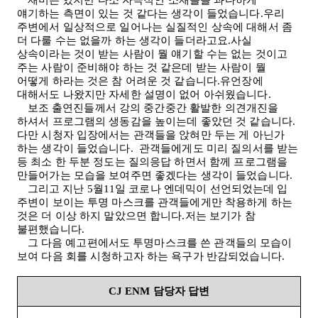
재미는 있지만 다소 자극적인 소재들을 과다하게
얘기하는 측면이 있는 것 같다는 생각이 들었습니다.우리
주변에서 일상적으로 일어나는 실질적인 상속에 대해서 좀
더 다룰 수는 없을까 하는 생각이 들더라고요.사실
상속이라는 것이 받는 사람이 뭘 얘기할 수는 없는 것이고
주는 사람이 준비해야 하는 것 같은데 받는 사람이 뭘
어떻게 하라는 것은 참 어려운 것 같습니다.유언장에
대해서도 나왔지만 자세한 설명이 없어 아쉬웠습니다
.
보조 출연진들께서 강의 중간중간 활발한 의견개진을
하셔서 프로그램의 생동감을 높이는데 좋았던 것 같습니다.
다만 시청자 입장에서는 관객들을 앉혀만 두는 게 아닌가
하는 생각이 들었습니다
.
관객들에게도 미리 질의서를 받는
등 최소 한 두분 정도는 질의응답 하면서 함께 프로그램을
만들어가는 모습을 보여주면 좋겠다는 생각이 들었습니다
.
그리고 지난
5
월
11
일 코로나 엔데믹이 선언되었는데 입
주변이 보이는 투명 마스크를 관객들에게만 착용하게 하는
것은 더 이상 하지 말았으면 합니다.저는 보기가 참
불편했습니다
.
그 다음 예고편에서도 투명마스크를 쓴 관객들의 모습이
보여 다음 회를 시청하고자 하는 욕구가 반감되었습니다
.
CJ ENM
담당자 답변