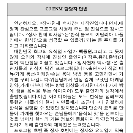
CJ ENM
담당자 답변
안녕하세요
. <
장사천재 백사장> 제작진입니다.먼저,애
정과 관심으로 프로그램 시청해 주신 점 진심으로 감사드
립니다
. <
장사 천재 백사장
>
은‘한식 불모지 이탈리아 나폴
리에서 한식당으로 성공할 수 있을까
?
’라는 큰 주제를 가
지고 기획했습니다
.
대한민국 최고의 요식업 사업가 백종원,그리고 그 못지
않게 요리와 장사에 진심인 출연자
(
이장우,유리,존박
)
가
함께 백반집을 이끌고 있습니다
. <
장사천재 백사장
>
은 출
연자들의 진심이 담긴 프로그램입니다.출연자가 직접 메
뉴
/
가게 동선
/
마케팅
/
손님 응대 방법 등을 고민하면서 가
게를 꾸려 나갑니다.위원님께서 인상 깊게 보셨던 마케팅
영역
(
가게 내부에 먹는 방법 영상을 게시한다거나 가게 밖
에 샘플 음식을 두는 아이디어
)
모두 출연자의 생각에서
출발했습니다.이런 아이디어들은 모두 한식을 접해보지
못했던 나폴리의 현지 시민들에게 조금이나마 친절하게
한식을 설명할 수 있었던 장치였습니다.단순히 요리를 만
들어 가게를 찾아오는 손님들에게‘음식의 맛’을 선보이는
것을 넘어서 한식의 기본 정보와 문화까지 직
/
간접적으로
전하기 위해 출연자와 제작진은 노력했습니다
.
프로그램 초반,즉 장사 초반에는 장사와 요식업에 익숙