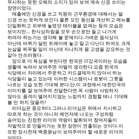
무시하는 듯한 오해의 소지가 있어 보여 계속 신경 쓰이는
장면이었다
.
매출에만 신경을 쓰고 직원의 근무환경에 대해서는 덜
신경 쓰는 듯하게 보인다.물론 꼬인 동선을 개선하고 메뉴를
단일화하고 외부에 놓였던 테이블을 없애는 등의 모습은
보이지만
...
한식상차림을 모두 손으로만 들고 나가게
하여야 하는가는 생각해 볼 문제이다.가벼운 음식상이
아닌데 바퀴가 달린 트레이에 놓고 밀고 다닌다 하여도 크게
눈살을 찌푸릴 일이 아닌데 지나치게 몸 고생을 강요하는 것
같아 안쓰러웠다
.
앞으로 더 욕심을 부린다면 한국은
IT
강국이라는 모습을
생활에 녹여서 보여주면 어떨까 생각한다.요즘 한국의
식당에서 자리에서 주문하고 카드결제까지 앉아서 하는
식당들이 늘고 있는데 이러한 시스템이나 로봇이 그릇을
나르는 모습 또한 기대해 본다.단,이 과정에서 대한민국의
이미지를 잘 보여주며 전달한다면 꼭 사람이 서빙하지
않아도 품격이 떨어지지않는 느낌까지 경험할 테니 기대해
볼 만 하지 않을까
?
리더십은 중요하다.그러나 리더십은 위에서 지시하고
따르게 하는 것이 아니라 예언자에 나오는 구성처럼
숨어있는 진정한 리더의 역량이 발휘되어 참여자들이
자발적으로 만들어가는 듯한 장면이 연출되는 것이다.이
또한 장사천재 백종원님이 보여주어야 할 새로운 리더의
상이다.