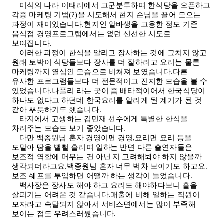
미식의 나라 이태리에서 고군분투하며 한식당을 오픈하고
각종 마케팅 기법
(?)
을 시도해서 현지 손님을 끌어 모으는
과정이 재미있습니다.현지인 알바생을 고용한 점도 기존
음식점 경영프로그램에서는 없던 신선한 시도로
보여집니다
.
이러한 과정이 한식을 알리고 장사하는 것에 그치지 않고
원래 토박이 식당들보다 장사를 더 잘하려고 요리는 물론
마케팅까지 열심인 모습으로 비쳐져 보였습니다.다른
유사한 프로그램들보다 더 전문적이고 진지한 모습을 볼 수
있었습니다.나폴리 라는 곳이 좀 배타적이어서 한국식당이
하나도 없다고 하던데 한국요리를 알리게 된 계기가 된 것
같아 뿌듯하기도 했습니다
.
타지에서 고생하는 김민재 선수에게 특별한 한식을
차려주는 모습도 보기 좋았습니다
.
다만 백종원님 혼자 경영이면 경영,요리면 요리 등을
도맡아 땀을 뻘뻘 흘리며 일하는 반면 다른 출연자들은
보조적 역할에 머무는 건 아닌 지 고려해봐야 하지 않을까
생각되더라고요.백종원님 혼자 너무 벅차 보이기도 하고요.
보조 쉐프를 투입하면 어떨까 하는 생각이 들었습니다
.
백사장은 장사도 해야 하고 요리도 해야하다보니 홀을
살피기는 어려운 것 같습니다.매출에 비해 일하는 직원이
모자라고 숙달되지 않아서 서비스면에서는 많이 부족해
보이는 점도 우려스러웠습니다
.