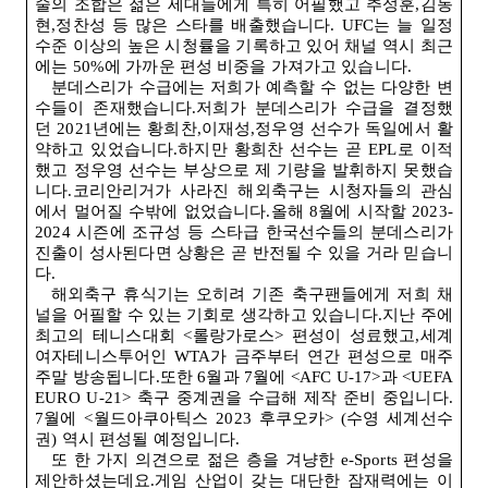
술의 조합은 젊은 세대들에게 특히 어필했고 추성훈,김동
현,정찬성 등 많은 스타를 배출했습니다
. UFC
는 늘 일정
수준 이상의 높은 시청률을 기록하고 있어 채널 역시 최근
에는
50%
에 가까운 편성 비중을 가져가고 있습니다
.
분데스리가 수급에는 저희가 예측할 수 없는 다양한 변
수들이 존재했습니다.저희가 분데스리가 수급을 결정했
던
2021
년에는 황희찬,이재성,정우영 선수가 독일에서 활
약하고 있었습니다.하지만 황희찬 선수는 곧
EPL
로 이적
했고 정우영 선수는 부상으로 제 기량을 발휘하지 못했습
니다.코리안리거가 사라진 해외축구는 시청자들의 관심
에서 멀어질 수밖에 없었습니다.올해
8
월에 시작할
2023-
2024
시즌에 조규성 등 스타급 한국선수들의 분데스리가
진출이 성사된다면 상황은 곧 반전될 수 있을 거라 믿습니
다
.
해외축구 휴식기는 오히려 기존 축구팬들에게 저희 채
널을 어필할 수 있는 기회로 생각하고 있습니다.지난 주에
최고의 테니스대회
<
롤랑가로스> 편성이 성료했고,세계
여자테니스투어인
WTA
가 금주부터 연간 편성으로 매주
주말 방송됩니다.또한
6
월과
7
월에
<AFC U-17>
과
<UEFA
EURO U-21>
축구 중계권을 수급해 제작 준비 중입니다
.
7
월에
<
월드아쿠아틱스
2023
후쿠오카
> (
수영 세계선수
권
)
역시 편성될 예정입니다
.
또 한 가지 의견으로 젊은 층을 겨냥한
e-Sports
편성을
제안하셨는데요.게임 산업이 갖는 대단한 잠재력에는 이