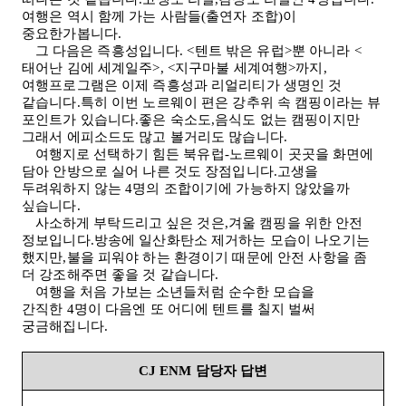
여행은 역시 함께 가는 사람들
(
출연자 조합
)
이
중요한가봅니다
.
그 다음은 즉흥성입니다
. <
텐트 밖은 유럽
>
뿐 아니라
<
태어난 김에 세계일주
>, <
지구마불 세계여행
>
까지,
여행프로그램은 이제 즉흥성과 리얼리티가 생명인 것
같습니다.특히 이번 노르웨이 편은 강추위 속 캠핑이라는 뷰
포인트가 있습니다.좋은 숙소도,음식도 없는 캠핑이지만
그래서 에피소드도 많고 볼거리도 많습니다
.
여행지로 선택하기 힘든 북유럽
-
노르웨이 곳곳을 화면에
담아 안방으로 실어 나른 것도 장점입니다.고생을
두려워하지 않는
4
명의 조합이기에 가능하지 않았을까
싶습니다
.
사소하게 부탁드리고 싶은 것은,겨울 캠핑을 위한 안전
정보입니다.방송에 일산화탄소 제거하는 모습이 나오기는
했지만,불을 피워야 하는 환경이기 때문에 안전 사항을 좀
더 강조해주면 좋을 것 같습니다
.
여행을 처음 가보는 소년들처럼 순수한 모습을
간직한
4
명이 다음엔 또 어디에 텐트를 칠지 벌써
궁금해집니다
.
CJ ENM
담당자 답변