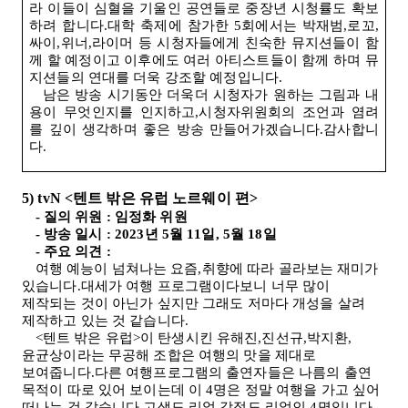
라 이들이 심혈을 기울인 공연들로 중장년 시청률도 확보
하려 합니다.대학 축제에 참가한
5
회에서는 박재범,로꼬,
싸이,위너,라이머 등 시청자들에게 친숙한 뮤지션들이 함
께 할 예정이고 이후에도 여러 아티스트들이 함께 하며 뮤
지션들의 연대를 더욱 강조할 예정입니다
.
남은 방송 시기동안 더욱더 시청자가 원하는 그림과 내
용이 무엇인지를 인지하고,시청자위원회의 조언과 염려
를 깊이 생각하며 좋은 방송 만들어가겠습니다.감사합니
다
.
5) tvN <
텐트 밖은 유럽 노르웨이 편
>
-
질의 위원
:
임정화 위원
-
방송 일시
: 2023
년
5
월
11
일
, 5
월
18
일
-
주요 의견
:
여행 예능이 넘쳐나는 요즘,취향에 따라 골라보는 재미가
있습니다.대세가 여행 프로그램이다보니 너무 많이
제작되는 것이 아닌가 싶지만 그래도 저마다 개성을 살려
제작하고 있는 것 같습니다
.
<
텐트 밖은 유럽
>
이 탄생시킨 유해진,진선규,박지환,
윤균상이라는 무공해 조합은 여행의 맛을 제대로
보여줍니다.다른 여행프로그램의 출연자들은 나름의 출연
목적이 따로 있어 보이는데 이
4
명은 정말 여행을 가고 싶어
떠나는 것 같습니다.고생도 리얼,감정도 리얼인
4
명입니다.