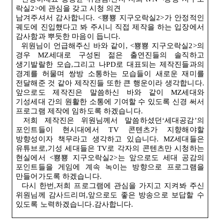
락실
2>
에 관심을 갖고 시청 의견
남겨주셔서 감사합니다
. <
뿅뿅 지구오락실
2>
가 안정적인
궤도에 진입했다고 봐 주시니 직접 제작을 하는 입장에서
감사함과 뿌듯한 마음이 듭니다
.
위원님이 언급해주신 바와 같이
, <
뿅뿅 지구오락실
2>
의
경우
MZ
세대로 구성된 젊은 출연진들의 솔직하고
생기발랄한 모습,그리고 나
PD
로 대표되는 제작진들과의
경계를 허물며 쌍방 소통하는 모습들이 새로운 재미를
전달해준 것 같아 제작진들 또한 큰 행운이라 생각합니다.
앞으로도 제작진은 말씀하신 바와 같이
MZ
세대와
기성세대 간의 원활한 소통에 기여할 수 있도록 신경 써서
프로그램 제작에 임하도록 하겠습니다
.
저희 제작진은 위원님께서 말씀하셨던‘세대공감’의
포인트들이 현시대에서
TV
콘텐츠가 지향해야할
방향성이자 책무라고 생각하고 있습니다
. MZ
세대들은
유튜브로,기성 세대들은
TV
로 각자의 콘텐츠만 시청하는
현실에서
<
뿅뿅 지구오락실
2>
는 앞으로도 세대 공감의
포인트들을 게임에 계속 녹이는 방향으로 프로그램을
만들어가도록 하겠습니다
.
다시 한번,저희 프로그램에 관심을 가지고 지켜봐 주신
위원님께 감사드리며,앞으로도 좋은 방송으로 보답할 수
있도록 노력하겠습니다.감사합니다
.