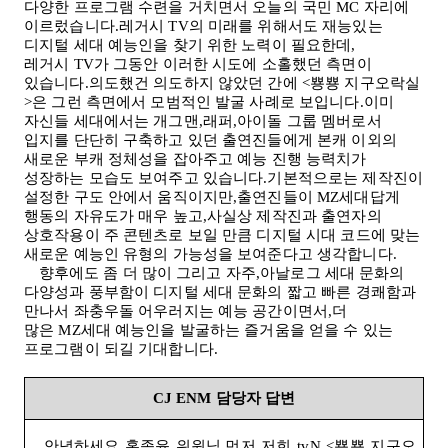
다양한 프로그램 수련을 거치면서 오늘의 국민
MC
자리에
이르렀습니다.레거시
TV
의 미래를 위해서도 재능있는
디지털 세대 예능인을 찾기 위한 노력이 필요한데,
레거시
TV
가 그동안 이러한 시도에 소홀했던 측면이
있습니다.의도했건 의도하지 않았던 간에
<
뿅뿅 지구오락실
>
은 그런 측면에서 모범적인 발굴 사례로 보입니다.이미
자신들 세대에서는 개그맨,래퍼,아이돌 그룹 멤버로서
입지를 단단히 구축하고 있던 출연진들에게 본캐 이외의
새로운 부캐 정체성을 잡아주고 예능 진행 능력치가
성장하는 모습도 보여주고 있습니다.기본적으로는 제작진이
설정한 구도 안에서 움직이지만,출연진들이
MZ
세대답게
행동의 자유도가 매우 높고,사실상 제작진과 출연자의
상호작용이 주 콘텐츠로 보일 만큼 디지털 시대 코드에 맞는
새로운 예능인 유형의 가능성을 보여준다고 생각합니다
.
향후에도 좀 더 많이 그리고 자주,아날로그 세대 문화의
다양성과 풍부함이 디지털 세대 문화의 짧고 빠른 경쾌함과
만나서 좌충우돌 어우러지는 예능 공간이면서,더
많은
MZ
세대 예능인을 발굴하는 즐거움을 얻을 수 있는
프로그램이 되길 기대합니다.
CJ ENM
담당자 답변
안녕하세요 홍종윤 위원님.먼저 저희
tvN <
뿅뿅 지구오