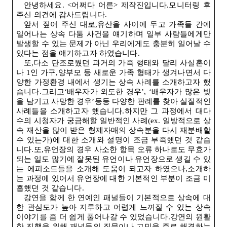
안녕하세요
. <
어쩌다 어른> 제작진입니다.모니터링 후
주신 의견에 감사드립니다
.
앞서 짚어 주신 대로,유산을 사이에 두고 가족들 간에
일어나는 상속 다툼 사건을 얘기하며 일부 사람들에게만
발생할 수 있는 문제가 아닌 우리에게도 충분히 일어날 수
있다는 점을 얘기하고자 하였습니다
.
또,다소 단조로웠던 과거의 가족 형태와 달리 사실혼이
나
1
인 가구,양부모 등 새로운 가족 형태가 생겨나면서 다
양한 가정환경 내에서 생기는 상속 사례를 소개하고자 했
습니다.그리고‘배우자가 외도한 경우’, ‘배우자가 많은 빚
을 남기고 사망한 경우’등등 다양한 판례를 찾아 실질적인
사례들을 소개하고자 했습니다.하지만 그 과정에서 대다
수의 시청자가 궁금해할 일반적인 사례
(ex.
일방적으로 상
속 재산을 많이 받은 형제자매의 상속분을 다시 재분배할
수 있는가
)
에 대한 소개와 설명이 조금 부족했던 것 같습
니다.또,유언장의 경우 사소한 항목 오류 하나로도 무효가
되는 일도 많기에 잘못된 유언이나 유언장으로 생길 수 있
는 에피소드들을 소개해 도움이 되고자 하였으나,소개하
는 과정에 있어서 유언장에 대한 기본적인 부분이 조금 미
흡했던 것 같습니다
.
강연을 함께 한 연예인 패널들이 기본적으로 상속에 대
한 관심도가 높아 지루하고 어렵게 느껴질 수 있는 상속
이야기를 좀 더 쉽게 풀어나갈 수 있었습니다.강연의 원활
한 진행을 위해 패널들의 질문이나 고민을 주로 해결하는