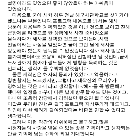
설명이라도 있었으면 좋지 않았을까 하는 아쉬움이
있었습니다
.
다음으로 굳이 시험 하루 전날 해군사관학교를 찾아가야
했느냐는 부분입니다.프로그램 내용으로 봐서는 해사
방문이 처음부터 계획되었던 것은 아닌 것으로 보이고,진해
군항제를 타켓으로 한 상황에서 사전 준비장소를
물색하다가 해사를 선택한 것으로 보이는데,시험
전날이라는 사실을 알았다면 굳이 그런 날에 해사를
방문해야 했는지 납득할 수 없었습니다.설사 해사 방문이
불가피했더라도 조용히 리허설만 진행하면 될 것인데,굳이
도서관까지 찾아가 생도들에게 방청을 독려하는 것은
민폐라는 생각이 들 수밖에 없었습니다
.
물론 제작진은 해사의 동의가 있었다고 억울하다고
항변할지는 모르겠지만,그렇다고 제작진의 무리수가
양해되는 것은 아니라고 생각합니다.해사를 꼭 방문해야
했다면 일정을 바꾸어 다른 날에 방문할 수도 있는 것이고,
아니면 조용히 강당에서 리허설만 했으면 될 터입니다.
이같은 무리한 진행은 결국 프로그램 지상주의적 태도이고,
타인에 대한 배려가 결여되었다는 비판을 면할 수 없다고
생각합니다
.
그러나 이런 약간의 아쉬움에도 불구하고,많은
시청자들의 사랑을 받을 수 있는 좋은 기획이라고 생각되는
만큼 기억에 남는 수작이 되길 기대합니다