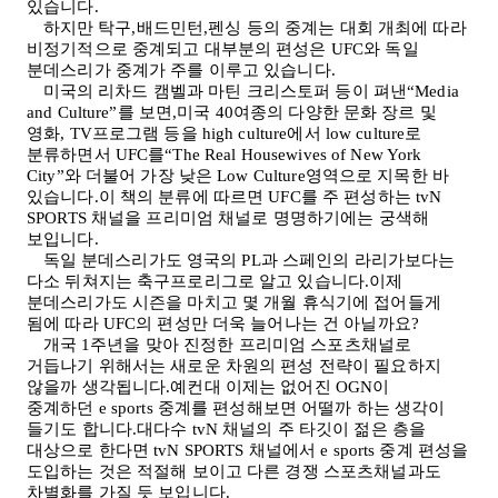
있습니다
.
하지만 탁구,배드민턴,펜싱 등의 중계는 대회 개최에 따라
비정기적으로 중계되고 대부분의 편성은
UFC
와 독일
분데스리가 중계가 주를 이루고 있습니다
.
미국의 리차드 캠벨과 마틴 크리스토퍼 등이 펴낸“
Media
and Culture
”를 보면,미국
40
여종의 다양한 문화 장르 및
영화
, TV
프로그램 등을
high culture
에서
low culture
로
분류하면서
UFC
를“
The Real Housewives of New York
City
”와 더불어 가장 낮은
Low Culture
영역으로 지목한 바
있습니다.이 책의 분류에 따르면
UFC
를 주 편성하는
tvN
SPORTS
채널을 프리미엄 채널로 명명하기에는 궁색해
보입니다
.
독일 분데스리가도 영국의
PL
과 스페인의 라리가보다는
다소 뒤쳐지는 축구프로리그로 알고 있습니다.이제
분데스리가도 시즌을 마치고 몇 개월 휴식기에 접어들게
됨에 따라
UFC
의 편성만 더욱 늘어나는 건 아닐까요
?
개국
1
주년을 맞아 진정한 프리미엄 스포츠채널로
거듭나기 위해서는 새로운 차원의 편성 전략이 필요하지
않을까 생각됩니다.예컨대 이제는 없어진
OGN
이
중계하던
e sports
중계를 편성해보면 어떨까 하는 생각이
들기도 합니다.대다수
tvN
채널의 주 타깃이 젊은 층을
대상으로 한다면
tvN SPORTS
채널에서
e sports
중계 편성을
도입하는 것은 적절해 보이고 다른 경쟁 스포츠채널과도
차별화를 가질 듯 보입니다
.