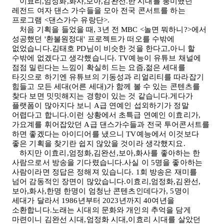
이효리,엄정화,화사,보아,김완선.한 시대를 풍미했던
레전드 여자 댄스 가수들을 모아 전국 콘서트를 하는
프로그램
<
댄스가수 유랑단
>.
처음 기획을 들었을 때
, 3
년 전
MBC <
놀면 뭐하니
?>
에서
성공했던
'
환불원정대
'
프로젝트가 떠오를 수밖에
없었습니다.김태호
PD
님이 비슷한 것을 한다고,아니 할
수밖에 없겠다고 생각했습니다
. TV
예능이 유튜브 채널에
점점 밀린다는 느낌이 확실히 드는 요즘,젊은 세대를
타깃으로 하기엔 유튜브의 기동성과 리얼리티를 따라잡기
힘들고 모든 세대
(
어른 세대
)
가 함께 볼 수 있는 콘텐츠를
찾다 보면 밋밋해지는 경향이 있는 것 같습니다.게다가
플랫폼이 많아지다 보니
A
급 연예인 섭외하기가 정말
어렵다고 합니다.이런 상황에서 초특급 연예인 이효리가,
가요계를 휘어잡았던
A
급 댄스가수들과 전국 투어콘서트를
하면 좋겠다는 아이디어를 냈으니
TV
예능에서 이것보다
좋은 기획을 찾기란 쉽지 않았을 것이라 생각했지요
.
하지만 이효리,엄정화,김완선,보아,화사를 좋아하는 한
사람으로서 방송을 기다렸습니다.사실 이
5
명을 좋아하는
사람이라면 정답은 정해져 있습니다
. 1
회 방송은 재미를
넘어 감동적인 장면이 많았습니다.이효리,엄정화,김완선,
보아,화사,한명 한명이 엄청난 콘텐츠인데다가
, 5
명이
세대가 달라서
1986
년부터
2023
년까지
40
여년을
소환합니다.노래는 시대의 문화와 개인의 추억을 담게
마련이니 김완선 시대,엄정화 시대,이효리 시대를 살았던