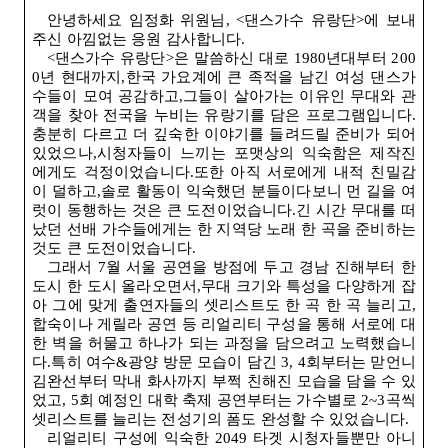
안녕하세요 임정화 위원님
, <
댄스가수 유랑단
>
에 보내
주신 아낌없는 응원 감사합니다
.
<
댄스가수 유랑단
>
은 말씀하신 대로
1980
년대부터
200
0
년 현대까지,한국 가요계에 큰 족적을 남긴 여성 댄스가
수들이 모여 공감하고,그들이 살아가는 이유인 무대와 관
객을 찾아 전국을 누비는 유랑기를 담은 프로그램입니다.
충분히 다르고 더 깊숙한 이야기를 들려드릴 준비가 되어
있었으나,시청자들이 느끼는 포맷상의 익숙함은 제작진
에게도 걱정이었습니다.또한 아직 서로에게 내적 친밀감
이 덜하고,솔로 활동이 익숙했던 분들이다보니 먼 길을 여
럿이 동행하는 것은 큰 도전이었습니다.긴 시간 무대를 떠
났던 선배 가수들에게는 한 지역당 노래 한 곡을 준비하는
것도 큰 도전이었습니다
.
그래서
7
월 서울 공연을 방점에 두고 경남 진해부터 한
도시 한 도시 올라오면서,무대 크기와 특성을 다양하게 잡
아 그에 맞게 출연자들의 셋리스트도 한 곡 한 곡 늘리고,
합숙이나 게릴라 공연 등 리얼리티 구성을 통해 서로에 대
한 벽을 허물고 하나가 되는 과정을 담으려고 노력했습니
다.특히 여수
&
광양 방문 모습이 담긴
3, 4
회부터는 맏언니
김완선부터 막내 화사까지 부쩍 친해진 모습을 담을 수 있
었고
, 5
회 예정인 대학 축제 공연부터는 가수별로
2~3
곡씩
셋리스트를 늘리는 전성기의 폼도 완성할 수 있었습니다
.
리얼리티 구성에 익숙한
2049
타겟 시청자들뿐만 아니