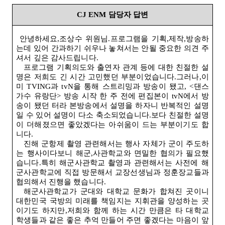
CJ ENM
담당자 답변
안녕하세요,조상수 위원님.프로그램을 기획,제작,방송하
는데 있어 간과하기 쉬우나 놓쳐서는 안될 중요한 의견 주
셔서 깊은 감사드립니다
.
프로그램 기획의도와 출연자 관계 등에 대한 친절한 설
명은 저희도 긴 시간 고민했던 부분이었습니다.그러나,이
미
TVING
과
tvN
을 통해 스트리밍과 방송이 됐고
, <
댄스
가수 유랑단> 방송 시작 한 주 전에 편집본이
tvN
에서 방
송이 됐던 터라 본방송에서 설명을 하자니 반복적인 설명
일 수 있어 설명이 다소 축소되었습니다.보다 친절한 설명
이 더해졌으면 좋았겠다는 아쉬움이 드는 부분이기도 합
니다
.
진해 군항제 촬영 관련해서는 행사 자체가 군이 주도하
는 행사이다보니 해군,사관학교와 면밀한 협의가 필요했
습니다.특히 해군사관학교 촬영과 관련해서는 사전에 해
군사관학교에 직접 방문해서 교장선생님과 정훈장교들과
협의해서 진행을 했습니다
.
해군사관학교가 군대와 대학교 문화가 합쳐진 곳이니
대한민국 국방의 미래를 책임지는 지휘관을 양성하는 곳
이기도 하지만,저희와 함께 하는 시간 만큼은 타 대학교
학생들과 같은 좋은 추억 만들어 주면 좋겠다는 마음이 앞