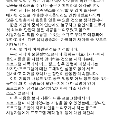
음악을 접할 수 있는 기회가 적어 아쉬움이 많았는데,그런
갈증을 해소해줄 수 있는 좋은 기획이라고 생각됩니다
.
특히 신나는 음악과 댄스를 감상할 수 있어 즐거움이
배가될 것으로 기대됩니다.출연진도 연령대별로 다양해
많은 연령층에서 호응을 얻을 수 있을 것으로 생각됩니다
.
짧은 기간의 준비와 연습에도 불구하고 출연자들 모두가
첫 회부터 만만치 않은 내공을 보여주었고,앞으로
시청자들과 직접 소통할 수 있는 소규모 무대도 예정되어
있다고 하니 다른 음악방송과는 차별화된 재미를 줄 것으로
기대됩니다
.
다만 몇 가지 아쉬웠던 점을 지적합니다
.
우선 시작이 불친절하였습니다.첫회는 이효리가 나머지
출연자들을 한 사람씩 맞이하는 것으로 시작되는데,
프로그램 제목에서 어느 정도 향후 진행이 예상되기는
하지만,프로그램에 대한 구체적인 설명도 없이 서로
인사하고 과거를 추억하는 장면이 한동안 계속됩니다
.
이미 기획된 내용도 있고 공연 일정도 어느 정도 잡혀 있는
듯한데,왜 이 사람들이 모였는지에 대한 설명이 없어
프로그램의 성격을 소상히 알기까지 다소 시간이
소요되었습니다
.
이후 내용을 보니 기존의 다른 프로그램에서 이
프로그램이 제안되었다는 사실을 알 수 있었는데,그렇다면
프로그램 초반에 자료화면을 보여주거나 하는 등으로
시청자들에게 프로그램 제작 경위 등에 대한 약간의