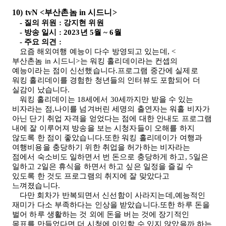
10) tvN <
부산촌놈
in
시드니
>
-
질의 위원
:
강지현 위원
-
방송 일시
: 2023
년
5
월
~ 6
월
-
주요 의견
:
요즘 해외여행 예능이 다수 방영되고 있는데
, <
부산촌놈
in
시드니
>
는 워킹 홀리데이라는 컨셉의
예능이라는 점이 신선했습니다.프로그램 중간에 실제로
워킹 홀리데이를 경험한 청년들의 인터뷰도 포함되어 더
실감이 났습니다
.
워킹 홀리데이는
18
세에서
30
세까지만 받을 수 있는
비자라는 점,나이를 넘겨버린 세명의 출연자는 워홀 비자가
아닌 단기 취업 자격을 얻었다는 점에 대한 안내도 프로그램
내에 잘 이루어져 방송을 보는 시청자들이 오해를 하지
않도록 한 점이 좋았습니다.또한 워킹 홀리데이가 여행과
여행비용을 충당하기 위한 취업을 허가하는 비자라는
점에서 숙소비도 일하면서 번 돈으로 충당하게 하고
, 5
일은
일하고
2
일은 휴식을 하면서 하고 싶은 일정을 즐길 수
있도록 한 것도 프로그램의 취지에 잘 맞았다고
느껴졌습니다
.
다만 회차가 반복되면서 신선함이 사라지는데,예능적인
재미가 다소 부족하다는 인상을 받았습니다.또한 하루 돈을
벌어 하루 생활하는 것 외에 돈을 버는 것에 장기적인
목표를 만들었다면 더 시청에 이입할 수 있지 않았을까 하는