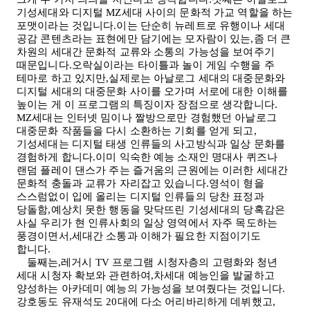
기성세대와 디지털
MZ
세대 사이의 문화적 가교 역할을 하는
포맷이라는 것입니다.이는 단순히 뉴레트로 유행이나 세대
공감 콘텐츠라는 표현에만 담기에는 모자람이 있는,좀 더 큰
차원의 세대간 문화적 교류와 소통의 가능성을 보여주기
때문입니다.오락실이라는 타이틀과 놀이 게임 수행을 주
테마로 하고 있지만,실제로는 아날로그 세대의 대중문화와
디지털 세대의 대중문화 사이를 오가며 서로에 대한 이해를
높이는 게 이 프로그램의 특징이자 장점으로 생각합니다
.
MZ
세대는 인터넷 밈이나 짤방으로만 경험했던 아날로그
대중문화 작품들을 다시 소환하는 기회를 얻게 되고,
기성세대는 디지털 태생 인류들의 사고방식과 일상 문화를
경험하게 합니다.이미 익숙한 예능 소재인 명대사 퀴즈나
랜덤 플레이 댄스가 주는 즐거움의 근원에는 이러한 세대간
문화적 충돌과 교류가 자리잡고 있습니다.영석이 형을
스스럼없이 입에 올리는 디지털 인류들의 당찬 표정과
당돌함,예상치 못한 행동을 맞닥뜨린 기성세대의 당혹감은
사실 우리가 현 인류사회의 일상 영역에서 자주 목도하는
풍경이면서,세대간 소통과 이해가 필요한 지점이기도
합니다
.
둘째는,레거시
TV
프로그램 시청자층의 고령화와 청년
세대 시청자 확보와 관련하여,차세대 예능인을 발굴하고
양성하는 아카데미 예능의 가능성을 보여줬다는 것입니다.
강호동도 유재석도
20
대에 다소 어리바리하게 데뷔했고,