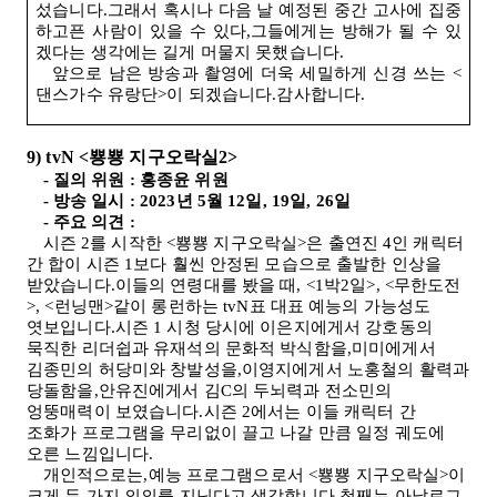
섰습니다.그래서 혹시나 다음 날 예정된 중간 고사에 집중
하고픈 사람이 있을 수 있다,그들에게는 방해가 될 수 있
겠다는 생각에는 길게 머물지 못했습니다
.
앞으로 남은 방송과 촬영에 더욱 세밀하게 신경 쓰는
<
댄스가수 유랑단
>
이 되겠습니다.감사합니다
.
9) tvN <
뿅뿅 지구오락실
2>
-
질의 위원
:
홍종윤 위원
-
방송 일시
: 2023
년
5
월
12
일
, 19
일
, 26
일
-
주요 의견
:
시즌
2
를 시작한
<
뿅뿅 지구오락실
>
은 출연진
4
인 캐릭터
간 합이 시즌
1
보다 훨씬 안정된 모습으로 출발한 인상을
받았습니다.이들의 연령대를 봤을 때
, <1
박2일
>, <
무한도전
>, <
런닝맨
>
같이 롱런하는
tvN
표 대표 예능의 가능성도
엿보입니다.시즌
1
시청 당시에 이은지에게서 강호동의
묵직한 리더쉽과 유재석의 문화적 박식함을,미미에게서
김종민의 허당미와 창발성을,이영지에게서 노홍철의 활력과
당돌함을,안유진에게서 김
C
의 두뇌력과 전소민의
엉뚱매력이 보였습니다.시즌
2
에서는 이들 캐릭터 간
조화가 프로그램을 무리없이 끌고 나갈 만큼 일정 궤도에
오른 느낌입니다.
개인적으로는,예능 프로그램으로서
<
뿅뿅 지구오락실
>
이
크게 두 가지 의의를 지닌다고 생각합니다.첫째는 아날로그