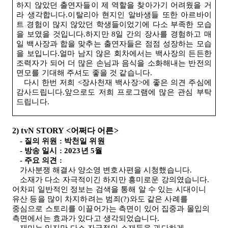
하지 않았던 출연자들이 제 역할을 찾아가기 어려웠을 거
라 생각합니다.이탈리아 현지인 알바생들 또한 아르바이
트 경험이 많지 않았던 학생들이었기에 다소 부족한 모습
을 보였을 것입니다.하지만
8
일 간의 장사를 경험하고 매
일 백사장과 합을 맞추는 출연자들은 점점 성장하는 모습
을 보입니다.얼마 남지 않은 회차에서는 백사장의 든든한
조력자가 되어 더 많은 손님과 음식을 소화해내는 반전의
면모를 기대해 주셔도 좋을 것 같습니다
.
다시 한번 저희
<
장사천재 백사장
>
에 좋은 의견 주심에
감사드립니다.앞으로도 저희 프로그램에 많은 관심 부탁
드립니다
.
2) tvN STORY <
어쩌다 어른
>
-
질의 위원
:
박천일 위원
-
방송 일시
: 2023
년
5
월
-
주요 의견
:
가사분쟁 해결사 양소영 변호사편을 시청했습니다
.
소재가 다소 자극적이긴 하지만 흥미로운 강의였습니다.
어차피 일반적인 정보는 검색을 통해 알 수 있는 시대이니
유산 등을 많이 차지하려는 범죄
(?)
와도 같은 사례를
중심으로 스토리를 이끌어가는 측면이 있어 집중과 몰입의
측면에서는 효과가 있다고 생각되었습니다
.