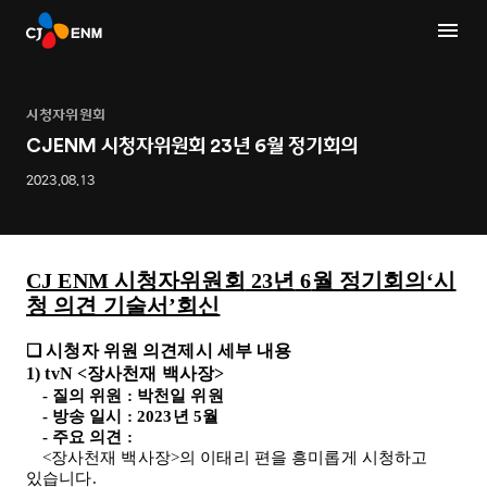
시청자위원회
CJENM 시청자위원회 23년 6월 정기회의
2023.08.13
CJ ENM
시청자위원회
23
년
6
월 정기회의‘시
청 의견 기술서’회신
❑
시청자 위원 의견제시 세부 내용
1) tvN <
장사천재 백사장
>
-
질의 위원
:
박천일 위원
-
방송 일시
: 2023
년
5
월
-
주요 의견
:
<
장사천재 백사장
>
의 이태리 편을 흥미롭게 시청하고
있습니다
.