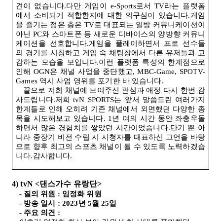
견이 없습니다.다만 게임이
e-Sports
로서
TV
라는 플랫폼
에서 소비되기 적합한지에 대한 의구심이 있습니다.게임
을 즐기는 젊은 층은
TV
로 대표되는 일방 커뮤니케이션이
아닌
PC
와 스마트폰 등 새로운 디바이스의 양방향 커뮤니
케이션을 선호합니다.게임을 플레이하면서 프로 선수들
의 경기를 시청하고 게임 속 채팅창에서 다른 유저들과 교
감하는 모습을 보입니다.이런 플랫폼 특성의 한계점으로
인해
OGN
은 채널 사업을 중단했고
, MBC-Game, SPOTV-
Games
역시 사업 영위를 포기한 바 있습니다
.
끝으로 저희 채널에 보여주신 관심과 애정 다시 한번 감
사드립니다.저희
tvN SPORTS
는 앞서 말씀드린 여러가지
한계들로 인해 오히려 기존 채널에서 외면했던 다양한 종
목을 시도해보고 있습니다
. 1
년 여의 시간 동안 좌충우돌
하면서 많은 경험치를 쌓았던 시간이었습니다.단기 뿐 아
니라 중장기 비전 수립 시 시청자를 대표하신 고언을 바탕
으로 향후 최고의 스포츠 채널이 될 수 있도록 노력하겠습
니다.감사합니다
.
4) tvN <
댄스가수 유랑단
>
-
질의 위원
:
임정화 위원
-
방송 일시
: 2023
년
5
월
25
일
-
주요 의견
: