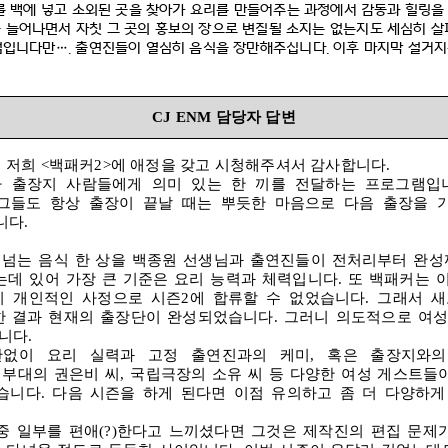
를 백에 넣고 소외된 곳을 찾아가 요리를 만들어주는 과정에서 감동과 힐링
 늘어나면서 자칫 그 곳의 홍보의 장으로 변질될 소지는 없는지도 세심히 
점입니다만
….
출연진들이 열심히 음식을 장만해주십니다
.
이후 마지막 설거지
CJ ENM
담당자 답변
 저희
<
백패커
2>
에 애정을 갖고 시청해주셔서 감사합니다
.
아
출장지 사람들에게 의미 있는 한 끼를 전달하는 프로그램입
그들도 항상 출장이 끝날 때는 뿌듯한 마음으로 다음 출장을 
니다
.
 넘는 음식 한 상을 백종원 선생님과 출연진들이 전처리부터 완성
는데 있어 가장 큰 기준은 요리 능력과 체력입니다
.
또 백패커는 
이 개인적인 사정으로 시즌
2
에 합류할 수 없었습니다
.
그래서 새
한 결과 현재의 출장단이 완성되었습니다
.
그러니 의도적으로 여성
습니다
.
관없이 요리 실력과 고정 출연진과의 케미
,
혹은 출장지와의
부대의 권은비 씨
,
국립극장의 소유 씨 등 다양한 여성 게스트들
습니다
.
다음 시즌을 하게 된다면 이점 유의하고 좀 더 다양하게
중 일부를 편애
(?)
한다고 느끼셨다면 그것은 제작진의 편집 문제