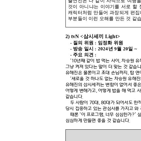
출연진은 다 같이 사적으로 여행
것이 아니냐는 이야기를 서로 할 
캐릭터처럼 만들어 과장되게 편집
부분들이 이런 오해를 만든 것 같
2) tvN <
삼시세끼
Light>
-
질의 위원
:
임정화 위원
-
방송 일시
: 2024
년
9
월
20
일
~
-
주요 의견
:
‘10
년째 같이 밥 먹는 사이
,
차승원 유
그냥 켜져 있다는 말이 더 맞는 것 같습
유해진은 물론이고 초대 손님까지
,
탑 
‘
새로울 것 하나도 없는 차승원 유해
유해진의 삼시세끼는 변함이 없어서 좋
어떻게 변해가고
,
어떻게 밥을 해 먹고 
같습니다
.
두 사람이
70
대
, 80
대가 되어서도 한적
당시 집중하고 있는 관심사를 가지고 와 
때론
‘
이 프로그램
,
너무 심심한가
?’
싶
심심하게 만들면 좋을 것 같습니다
.