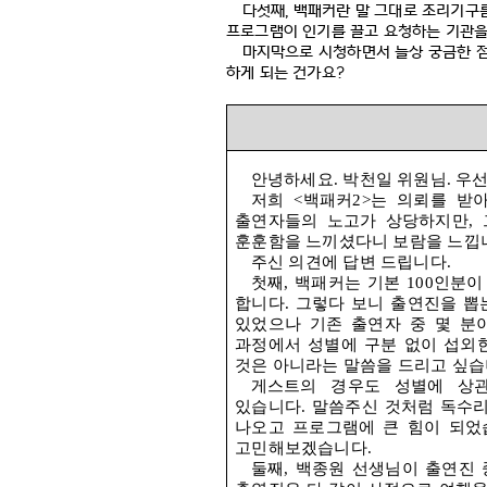
다섯째
,
백패커란 말 그대로 조리기구
프로그램이 인기를 끌고 요청하는 기관을
마지막으로 시청하면서 늘상 궁금한 
하게 되는 건가요
?
안녕하세요
.
박천일 위원님
.
우선
저희
<
백패커
2>
는 의뢰를 받
출연자들의 노고가 상당하지만
,
훈훈함을 느끼셨다니 보람을 느낍
주신 의견에 답변 드립니다
.
첫째
,
백패커는 기본
100
인분이
합니다
.
그렇다 보니 출연진을 뽑
있었으나 기존 출연자 중 몇 분
과정에서 성별에 구분 없이 섭외
것은 아니라는 말씀을 드리고 싶
게스트의 경우도 성별에 상
있습니다
.
말씀주신 것처럼 독수리
나오고 프로그램에 큰 힘이 되었
고민해보겠습니다
.
둘째
,
백종원 선생님이 출연진 