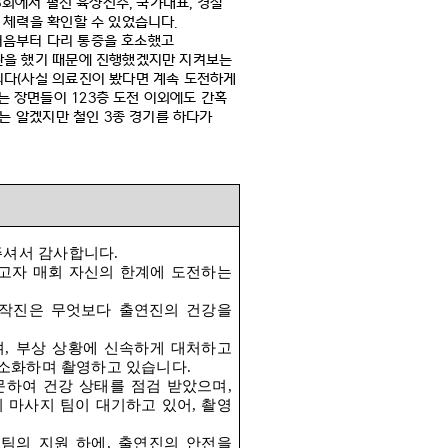
3
회에서 펼친 육상선수
,
국가대표
,
경찰
 체력을 확인할 수 있었습니다
.
처음부터 다리 통증을 호소했고
단을 했기 때문에 진행했겠지만 지켜보는
니다
(
사실 의료진이 봤다면 계속 도전하게
되는 장면들이
123
층 도전 이외에도 간혹
미는 알겠지만 철인
3
종 경기를 하다가
주셔서 감사합니다
.
고자 매회 자신의 한계에 도전하는
작진은 무엇보다 출연진의 건강을
며
,
부상 상황에 신속하게 대처하고
최소화하며 촬영하고 있습니다
.
문하여 건강 상태를 점검 받았으며
,
 마사지 팀이 대기하고 있어
,
촬영
조팀의 지원 하에
,
출연진의 안전을