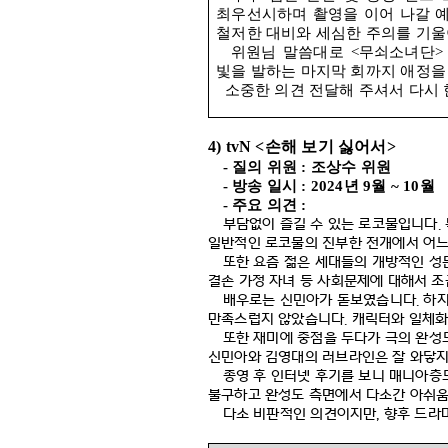
최우선시하며 촬영을 이어 나갈 
철저한 대비와 세심한 주의를 기
위원님 말씀대로
<
무쇠소녀단
빛을 발하는 마지막 회까지 애정
소중한 의견 전달해 주셔서 다시
4) tvN <
손해 보기 싫어서
>
-
질의 위원
:
조상수 위원
-
방송 일시
: 2024
년
9
월
~ 10
월
-
주요 의견
:
부담없이 즐길 수 있는 로코물입니다
.
일반적인 로코물의 진부한 전개에서 어느
또한 요즘 젊은 세대들의 개방적인 성
결손 가정 자녀 등 사회문제에 대해서 
배우로는 신민아가 돋보였습니다
.
하지
만족스럽지 않았습니다
.
캐릭터와 일체화
또한 재미에 중점을 두다가 극의 완성
신민아와 김영대의 러브라인은 잘 와닿지
종영 후 인터넷 후기를 보니 매니아층
불구하고 완성도 측면에서 다소간 아쉬움
다소 비판적인 의견이지만
,
향후 드라