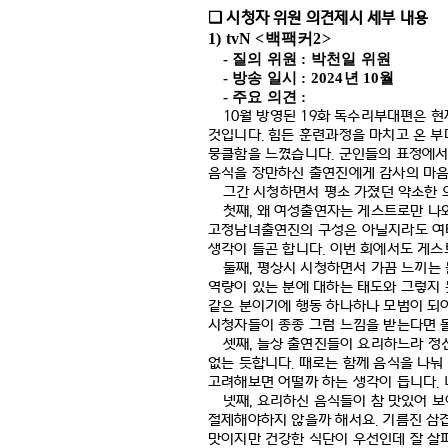
시청자 위원 의견제시 세부 내용
❑
1) tvN <
백팩커
2>
-
질의 위원
:
박천일 위원
-
방송 일시
: 2024
년
10
월
-
주요 의견
:
10
월 방영된
19
화 독수리부대편은 현
것입니다
.
힘든 훈련과정을 마치고 온 부
뭉클함을 느꼈습니다
.
군인들의 표정에
음식을 장만하신 출연진에게 감사의 마
그간 시청하면서 평소 가졌던 약소한 
첫째
,
왜 여성출연자는 게스트로만 
고정남녀출연진의 구성은 아닐지라도 여타
생각이 들곤 합니다
.
이번 회에서도 게스
둘째
,
평상시 시청하면서 가끔 느끼는
역량이 있는 분에 대하는 태도와 그렇지
같은 분이기에 행동 하나하나 모범이 되
시청자들이 종종 그럼 느낌을 받는다면
셋째
,
늘상 출연진들이 요리하느라 정
없는 듯합니다
.
때로는 함께 음식을 나눠
고려해보면 어떨까 하는 생각이 듭니다
.
넷째
,
요리하신 음식들이 참 맛있어 보
절제해야하지 않을까 해서요
.
기름진 삼
맛이지만 건강한 식단이 우선인데 잘 