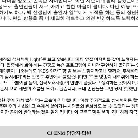
을 다녀올 정도로 돈독한 사이입니다
.
이번 시즌이 유달리 길었는데
정도로 출연진들이 서로 아끼고 친한 마음이 큽니다
.
다만 예능 프
하기도 하고
,
백 선생님이 출연자 일부에게 지적을 하는 등의 장면
습니다
.
편집 방향을 좀 더 세밀히 검토하고 의견 반영하도록 노력
해진의 삼시세끼
Light’
를 보고 있습니다
.
이제 옆집 아저씨들 같이 느껴지는
니다
.
집중해서 봐야 하는 긴장도 높은 프로그램이 아니라 편안하게 흘러가는
연예인들이 나오는데도
‘KBS
인간극장
’
을 보는 느낌이라고나 할까요
.
무해하다
진의 삼시세끼
’
라는 반응도 주변에서 들었습니다만
‘
모든 방송이 새로워야 하
은 프로그램
(
예를 들어
,
전국노래자랑
)
의 반열에 올랐다고 생각하는 것이지요
.
사는지 보며 세월의 흐름을 느끼고 싶습니다
.
초대 손님들을 보면 당시 핫 했던
한 곳에 가서 밥해 먹는 모습이 기대됩니다
.
이왕 주기적으로 삼시세끼를 촬
주면 우리 사회와 그 속에서 살아가는 사람들의 변화상도 볼 수 있겠다는 생
지만 곧이어 반대라는 것을 알게 됩니다
.
이 프로그램을 보며
,
지나치게 자극
CJ ENM
담당자 답변