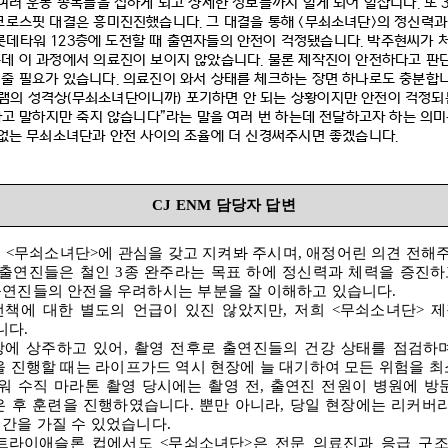
 여러 운동 종목들을 접하게 되고 상세한 정보들까지 알게 되어 알찹니다
.
또
 크로스핏 대결은 흥미진진했습니다
.
그 대결을 통해
<
무쇠소녀단
>
의 정신력과
롯데타워
123
층에 도전할 때 출연자들의 안전이 걱정됐습니다
.
박주현씨가 
데 이 과정에서 의료진이 보이지 않았습니다
.
물론 제작진이 안전하다고 판
 줄 필요가 있습니다
.
의료진이 와서 상태를 체크하는 장면 하나로도 충분합
램의 성격상
(
무쇠소녀단이니까
)
포기하면 안 되는 상황이지만 안전이 걱정
다고 말하지만 죽지 않습니다
”
라는 말을 여러 번 하는데 전달하고자 하는 의
 없는 무쇠소녀단과 안전 사이의 조율에 더 신경써주시면 좋겠습니다
.
CJ ENM
담당자 답변
저
<
무쇠소녀단
>
에 관심을 갖고 지켜봐 주시며
,
애정어린 의견 전해
출연진들은 철인
3
종 완주라는 목표 하에 정신력과 체력을 증진하
출연진들의 안전을 우려하시는 부분을 잘 이해하고 있습니다
.
전책에 대한 별도의 언급이 있진 않았지만
,
저희
<
무쇠소녀단
>
제
니다
.
장에 상주하고 있어
,
촬영 전후로 출연진들의 건강 상태를 점검하
을 진행할 때는 라이프가드 역시 현장에 늘 대기하여 모든 위험을 
워 수직 마라톤 촬영 당시에는 촬영 전
,
출연진 전원이 병원에 방
 후 훈련을 진행하였습니다
.
뿐만 아니라
,
당일 현장에는 리커버리
시간을 가질 수 있었습니다
.
 트라이애슬론 컵에서도
<
무쇠소녀단
>
은 전문 의료진과 응급 구