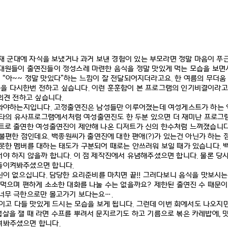
재 군대에 자식을 보냈거나 과거 보낸 경험이 있는 부모라면 정말 마음이 
대원들이 출연진들이 정성스레 마련한 음식을 정말 맛있게 먹는 모습을 보면
서
“
아
~~
정말 맛있다
”
하는 느낌이 잘 전달되어지더라고요
.
한 여름의 무더움
음을 다시한번 전하고 싶습니다
.
이런 훈훈함이 본 프로그램의 인기비결이라
의견 전하고 싶습니다
.
나와야하는지입니다
.
고정출연진은 남성들만 이루어졌는데 여성게스트가 하는 
의 유사프로그램에서처럼 여성출연진도 한 두분 있으면 더 재미난 프로그램
트로 출연한 여성출연진이 제안해 나온 디저트가 신의 한수처럼 느껴졌습니
 불편한 점인데요
.
백종원씨가 출연진에 대한 편애
(?)
가 있는건 아닌가 하는 
 못한 멤버를 대하는 태도가 구분되어 때로는 안쓰러워 보일 때가 있습니다
.
어야 하지 않을까 합니다
.
이 점 제작진에서 유념해주셨으면 합니다
.
물론 당사
 돌이켜봐주셨으면 합니다
.
신이 없으십니다
.
담당한 요리준비를 마치면 끝
!!
그러다보니 음식을 맛보시는
 먹으며 편하게 소소한 대화를 나눌 수는 없을까요
?
제한된 출연진 수 때문이
너무 극한으로만 몰고가기 보다는요
….
이고 다들 맛있게 드시는 모습을 보게 됩니다
.
그런데 이번 회에서도 나오지만
겹살을 잴 때 라면 수프를 뿌려서 문지르기도 하고 기름으로 볶은 카레밥에
,
살펴봐주셨으면 합니다
.