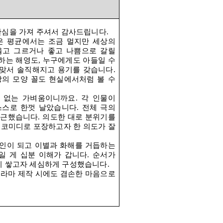
관심을 가져 주셔서 감사드립니다
.
은 평균에서는 조금 멀지만 세상의
옳고 그르거나 좋고 나쁨으로 갈릴
하는 해영도
,
누구에게도 아들일 수
 맞서 솔직해지고 용기를 갖습니다
.
랑의 모양 꼴도 현실에서처럼 볼 수
정 없는 가벼움이니까요
.
각 인물이
스스로 한껏 날았습니다
.
전체 극의
접근했습니다
.
의도한 대로 분위기를
 코미디로 포장하고자 한 의도가 잘
인이 되고 이별과 화해를 거듭하는
일 게 십분 이해가 갑니다
.
순서가
히 쌓고자 세심하게 구성했습니다
.
드라마 제작 시에도 겸손한 마음으로