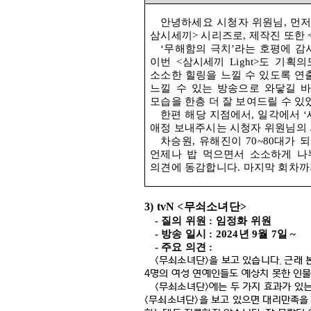
안녕하세요 시청자 위원님
,
먼저
삼시세끼
>
시리즈로
,
제작진 또한
‘
무해함의 극치
’
라는 호평에 감
이번
<
삼시세끼
Light>
도 기획의
소소한 힐링을 느낄 수 있도록 
느낄 수 있는 방송으로 와닿길 
모습을 한층 더 잘 보여드릴 수 있
한편 해당 지점에서
,
일각에서
‘
애정 보내주시는 시청자 위원님의 
차승원
,
유해진이
70~80
대가 
언제나 밥 먹으면서 소소하게 나
의견에 동감합니다
.
마지막 회차까
3) tvN <
무쇠소녀단
>
-
질의 위원
:
임정화 위원
-
방송 일시
: 2024
년
9
월
7
일
~
-
주요 의견
:
<
무쇠소녀단
>
을 보고 있습니다
.
근래 
4
명의 여성 연예인들도 예상치 못한 인
<
무쇠소녀단
>
에는 두 가지 효과가 있
<
무쇠소녀단
>
을 보고 있으면 대리만족을