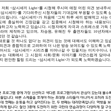
 저희
<
삼시세끼
Light>
를 시청해 주시며 애정 어린 의견 보내주
<
삼시세끼
>
를 기다려주신 시청자들의 기대감에 부응할 수 있도록 
사드립니다
. <
삼시세끼
>
가 처음에
‘
그저 하루 세끼 밥해먹고 사는
도에 충실하여 긴장감을 갖고 집중해서 시청해야 하는 내용보다
연출하고자 노력하고 있습니다
.
시청자에게 자극과 스트레스로 가득 
바라며 제작하고 있으며
,
차승원
,
유해진 두 출연자들도
10
년차에
었던 것 같습니다
.
새로울 것 하나도 없다
’
는 의견이 있는 것에 대해서도 이해하고 있
의견과 종합적으로 고려하여 더 나은 방송 보여드릴 수 있도록 노
되어서도
<
삼시세끼
>
시리즈를 이어나갈 수 있을지는 미지수이나
,
누는 대화에서 그 시점의 사회
/
문화 이야기를 자연스럽게 담아내
지 편안한 힐링 드리는
<
삼시세끼
Light>
가 되도록 노력하겠습니다
본 프로그램 중에 가장 신선하고 색다른 프로그램이라서 관심이 갔는데 볼수
물들입니다
.
바쁜 스케줄을 쪼개야 하는 초대형 스타들이 아니어서 오히려 도
는데 첫째는 운동을 하고 싶어진다는 것
,
두 번째는 대리만족입니다
.
먹방을 보
 하게 됩니다
.
철인
3
종에 도전하기 위한 극한의 연습과정이 다양하게 잘 구