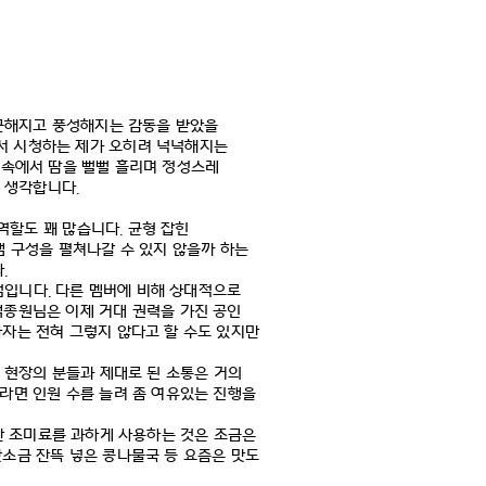
푸근해지고 풍성해지는 감동을 받았을
서 시청하는 제가 오히려 넉넉해지는
 속에서 땀을 뻘뻘 흘리며 정성스레
고 생각합니다
.
역할도 꽤 많습니다
.
균형 잡힌
 구성을 펼쳐나갈 수 있지 않을까 하는
다
.
점입니다
.
다른 멤버에 비해 상대적으로
백종원님은 이제 거대 권력을 가진 공인
자는 전혀 그렇지 않다고 할 수도 있지만
 현장의 분들과 제대로 된 소통은 거의
라면 인원 수를 늘려 좀 여유있는 진행을
 조미료를 과하게 사용하는 것은 조금은
맛소금 잔뜩 넣은 콩나물국 등 요즘은 맛도