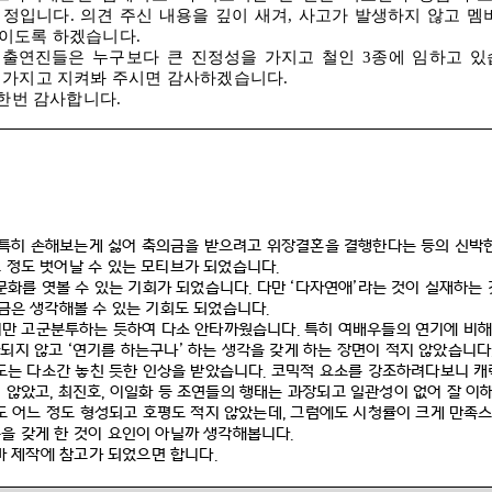
예정입니다
.
의견 주신 내용을 깊이 새겨
,
사고가 발생하지 않고 멤
울이도록 하겠습니다
.
>
출연진들은 누구보다 큰 진정성을 가지고 철인
3
종에 임하고 있
을 가지고 지켜봐 주시면 감사하겠습니다
.
 한번 감사합니다
.
특히 손해보는게 싫어 축의금을 받으려고 위장결혼을 결행한다는 등의 신박
 정도 벗어날 수 있는 모티브가 되었습니다
.
문화를 엿볼 수 있는 기회가 되었습니다
.
다만
‘
다자연애
’
라는 것이 실재하는
조금은 생각해볼 수 있는 기회도 되었습니다
.
만 고군분투하는 듯하여 다소 안타까웠습니다
.
특히 여배우들의 연기에 비해
되지 않고
‘
연기를 하는구나
’
하는 생각을 갖게 하는 장면이 적지 않았습니다
도는 다소간 놓친 듯한 인상을 받았습니다
.
코믹적 요소를 강조하려다보니 캐
 않았고
,
최진호
,
이일화 등 조연들의 행태는 과장되고 일관성이 없어 잘 이
도 어느 정도 형성되고 호평도 적지 않았는데
,
그럼에도 시청률이 크게 만족스
을 갖게 한 것이 요인이 아닐까 생각해봅니다
.
마 제작에 참고가 되었으면 합니다
.