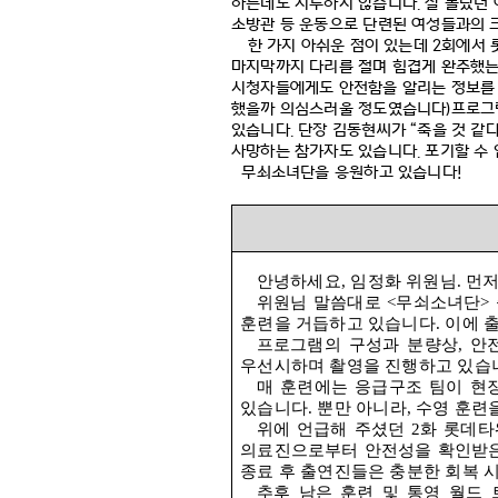
하는데도 지루하지 않습니다
.
잘 몰랐던
소방관 등 운동으로 단련된 여성들과의
한 가지 아쉬운 점이 있는데
2
회에서 
마지막까지 다리를 절며 힘겹게 완주했는
시청자들에게도 안전함을 알리는 정보를
했을까 의심스러울 정도였습니다
)
프로그
있습니다
.
단장 김동현씨가
“
죽을 것 같
사망하는 참가자도 있습니다
.
포기할 수
무쇠소녀단을 응원하고 있습니다
!
안녕하세요
,
임정화 위원님
.
먼
위원님 말씀대로
<
무쇠소녀단
>
훈련을 거듭하고 있습니다
.
이에 
프로그램의 구성과 분량상
,
안
우선시하며 촬영을 진행하고 있습
매 훈련에는 응급구조 팀이 현
있습니다
.
뿐만 아니라
,
수영 훈련
위에 언급해 주셨던
2
화 롯데타
의료진으로부터 안전성을 확인받은
종료 후 출연진들은 충분한 회복 
추후 남은 훈련 및 통영 월드