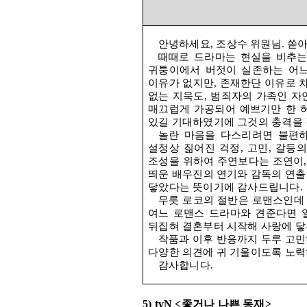
안녕하세요
,
조상수 위원님
.
쏟아
때때로 드라마는 현실을 비추는
귀퉁이에서 버젓이 실존하는 어느
이유가 없지만
,
존재한단 이유로 
없는 지욱도
,
범죄자의 가족인 자
매끄럽게 가공되어 예쁘기만 한 
있길 기대하였기에 그것의 충격을
놀란 마음을 다스리려면 불편
설정상 짊어진 걱정
,
고민
,
갈등의
조성을 위하여 주연보다는 조연이
띄운 배우진의 연기와 감독의 연출
닿았다는 뜻이기에 감사드립니다
.
무릇 로코의 절반은 로맨스인데
여느 로맨스 드라마와 견준다면 
뒤집혀 결혼부터 시작해 사랑에 
작품과 이후 반응까지 두루 고민
다양한 의견에 귀 기울이도록 노
감사합니다
.
5) tvN <
좋거나 나쁜 동재
>