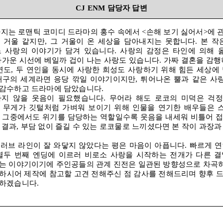
CJ ENM
담당자 답변
지는 로맨틱 코미디 드라마의 홍수 속에서
<
손해 보기 싫어서
>
에 
 거울 같지만
,
그 거울이 온 세상을 담아내지는 못합니다
.
본 작
 사랑의 이야기가 담겨 있습니다
.
사랑의 감정은 타인에 의해 
차가운 시선에 베일까 겁이 나는 사랑도 있습니다
.
가짜 결혼을 감행
연도
,
두 연인을 동시에 사랑한 희성도 사랑하기 위해 힘든 세상에
허구의 세계라면 응당 깎일 이야기이지만
,
튀어나온 뿔과 같은 사
 감수하고 드라마에 담았습니다
.
하지 않을 웃음이 필요했습니다
.
무어라 해도 로코의 미덕은 걱
 무게가 깃털처럼 가벼워 보이기 위해 인물을 연기한 배우들은 
,
그중에서도 위기를 담당하는 역할일수록 웃음을 내세워 비틀어 
 결과
,
부담 없이 즐길 수 있는 로코물로 느끼셨다면 본 작이 과장과
 러브 라인이 잘 와닿지 않았다는 평은 마음이 아픕니다
.
빠르게 연
열두 번째 엔딩에 이르러 비로소 사랑을 시작하는 전개가 다른 결
닿는 이야기이기에 주인공들의 관계 진전은 일관된 방향성으로 차곡
하시어 제작에 참고할 고견 전해주신 점 감사를 전해드리며 향후 
력하겠습니다
.