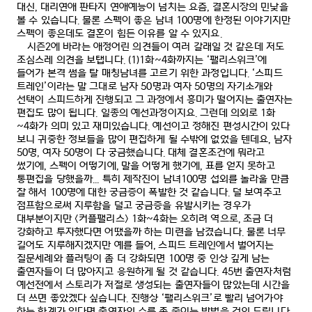
대신
,
대리연애 판타지 연애예능이 넘치는 요즘
,
결혼시장의 민낯을
볼 수 있습니다
.
물론 스펙이 좋은 남녀
100
명에 한정된 이야기지만
스펙이 좋은데도 결혼이 힘든 이유를 알 수 있지요
.
시즌
2
에 바라는 애정어린 의견들이 여러 갈래일 것 같은데 저도
조심스레 의견을 보탭니다
. (1)1
화
~4
화까지는
‘
팰리스위크
’
에
들어가 본격 썸을 탈 매칭남녀를 고르기 위한 과정입니다
. ‘
스피드
트레인
’
이라는 말 그대로 남자
50
명과 여자
50
명의 자기소개와
선택이 스피드하게 진행되고 그 과정에서 흥미가 떨어지는 출연자는
편집도 많이 됩니다
.
일종의 예선과정이지요
.
그런데 의외로
1
화
~4
화가 의미 있고 재미있습니다
.
예선이고 정해진 편성시간이 있다
보니 귀중한 정보들을 많이 편집하게 될 수밖에 없었을 텐데요
,
남자
50
명
,
여자
50
명이 다 궁금했습니다
.
대체 결혼조건에 뭐라고
썼기에
,
스펙이 어떻기에
,
말을 어떻게 했기에
,
표를 얻지 못하고
통편집을 당했을까
...
특히 제작진이 남녀
100
명 섭외를 놀라울 만큼
잘 해서
100
명에 대한 궁금증이 폭발한 것 같습니다
.
덜 보여주고
점프함으로써 지루함을 덜고 궁금증을 유발시키는 경우가
대부분이지만
<
커플팰리스
> 1
화
~4
화는 오히려 역으로
,
조금 더
강화하고 투자했다면 어땠을까 하는 미련을 남겼습니다
.
물론 너무
길어도 지루해지겠지만 예를 들어
,
스피드 트레인에서 벌어지는
질문세례와 플러팅이 좀 더 강화되면
100
명 중 인상 깊게 남는
출연자들이 더 많아지고 응원하게 될 것 같습니다
. 45
번 출연자처럼
예선전에서 스토리가 저절로 생성되는 출연자들이 많았는데 시간을
더 쓰면 좋았겠다 싶습니다
.
진행상
‘
팰리스위크
’
로 빨리 넘어가야
하는 한계가 있다면 출연자의 수를 좀 줄이는 방법을 건의 드립니다
.