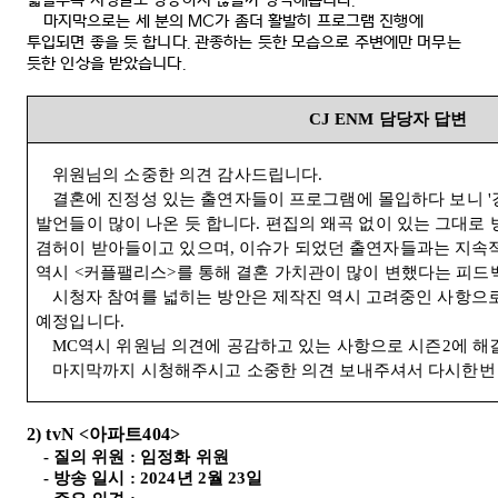
넓힐수록 시청률도 상승하지 않을까 생각해봅니다
.
마지막으로는 세 분의
MC
가 좀더 활발히 프로그램 진행에
투입되면 좋을 듯 합니다
.
관종하는 듯한 모습으로 주변에만 머무는
듯한 인상을 받았습니다
.
CJ ENM
담당자 답변
위원님의 소중한 의견 감사드립니다
.
결혼에 진정성 있는 출연자들이 프로그램에 몰입하다 보니
'
발언들이 많이 나온 듯 합니다
.
편집의 왜곡 없이 있는 그대로
겸허이 받아들이고 있으며
,
이슈가 되었던 출연자들과는 지속적
역시
<
커플팰리스
>
를 통해 결혼 가치관이 많이 변했다는
피드
시청자 참여를 넓히는 방안은 제작진 역시 고려중인 사항으
예정입니다
.
MC
역시 위원님 의견에 공감하고 있는 사항으로 시즌
2
에 해
마지막까지 시청해주시고 소중한 의견 보내주셔서 다시한번
2) tvN <
아파트
404>
-
질의 위원
:
임정화 위원
-
방송 일시
: 2024
년
2
월
23
일