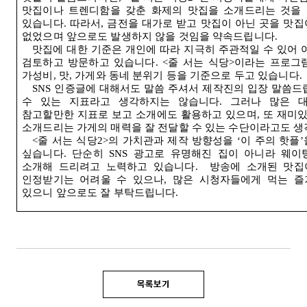
맛집이나 트렌디함을 갖춘 화제의 맛집을 소개드리는 것을
있습니다
.
따라서
,
금전을 대가로 받고 맛집이 아닌 곳을 맛
없었으며 앞으로도 발생하지 않을 것임을 약속드립니다
.
맛집에 대한 기준은 개인에 따라 지극히 주관적일 수 있어
검토하고 방문하고 있습니다
. <
줄 서는 식당
>
이라는 프로그
가성비
,
맛
,
가게와 동네 분위기 등을 기준으로 두고 있습니다
.
SNS
인증글에 대해서도 말씀 주셔서 제작진의 입장 말씀드
수 있는 지표라고 생각하지는 않습니다
.
그러나 많은 
참고할만한 지표로 보고 소개에도 활용하고 있으며
,
또 재미있
소개드리는 가게의 매력을 잘 전달할 수 있는 수단이라고도 
<
줄 서는 식당
2>
의 가치관과 제작 방향성을
‘
이 주의 핫플
’
싶습니다
.
단순히
SNS
광고로 유명해진 집이 아니라 웨이
소개해 드리려고 노력하고 있습니다
.
방송에 소개된 맛집
인정받기는 어려울 수 있으나
,
많은 시청자들에게 먹는 즐
있으니 앞으로도 잘 부탁드립니다
.
목록보기