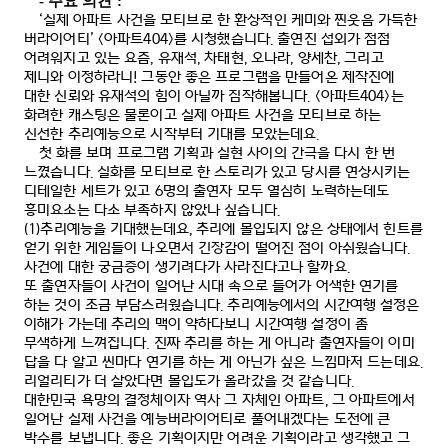
-
주요 의견
:
‘
실제 아파트 사건을 모티브로 한 환상적인 케미와 찐웃음 가득한
버라이어티
’ <
아파트
404>
를 시청했습니다
.
출연진 섭외가 점점
어려워지고 있는 요즘
,
유재석
,
차태현
,
오나라
,
양세찬
,
그리고
제니와 이정하라니
!
그동안 좋은 프로그램을 만들어온 제작진에
대한 신뢰와 유재석의 힘이 아닐까 짐작해봅니다
. <
아파트
404>
는
화려한 캐스팅은 물론이고 실제 아파트 사건을 모티브로 하는
신선한 추리예능으로 시작부터 기대를 모았는데요
.
첫 화를 보며 프로그램 기획과 실현 사이의 간극을 다시 한 번
느꼈습니다
.
실화를 모티브로 한 스토리가 있고 당시를 연상시키는
디테일한 세트가 있고
6
명의 출연자 모두 열심히 노력하는데도
흥미요소는 다소 부족하지 않았나 싶습니다
.
(1)
추리예능을 기대했는데요
,
추리에 몰입되지 않은 상태에서 힌트를
얻기 위한 게임들이 나오면서 긴장감이 떨어진 점이 아쉬웠습니다
.
사건에 대한 궁금증이 생기려다가 사라진다고나 할까요
.
또 출연자들이 사건이 일어난 시대 속으로 들어가 어색한 연기를
하는 것이 조금 부담스러웠습니다
.
추리예능에서의 시간여행 설정은
이해가 가는데 추리의 맥이 약하다보니 시간여행 설정이 좀
무색하게 느껴집니다
.
진짜 추리를 하는 게 아니라 출연자들이 이미
답을 다 알고 씬마다 연기를 하는 게 아닌가 싶은 느낌마저 드는데요
.
리얼리티가 더 살았다면 몰입도가 올라갔을 것 같습니다
.
대한민국 욕망의 결정체이자 역사 그 자체인 아파트
,
그 아파트에서
일어난 실제 사건을 예능버라이어티로 풀어내겠다는 도전에 큰
박수를 보냅니다
.
좋은 기획이지만 어려운 기획이라고 생각했고 그