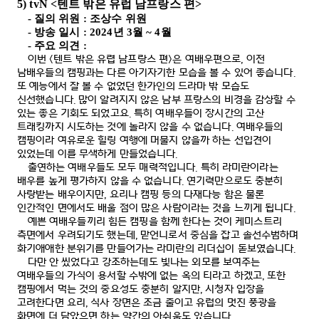
5) tvN <
텐트 밖은 유럽 남프랑스 편
>
-
질의 위원
:
조상수 위원
-
방송 일시
: 2024
년
3
월
~ 4
월
-
주요 의견
:
이번
<
텐트 밖은 유렵 남프랑스 편
>
은 여배우편으로
,
이전
남배우들의 캠핑과는 다른 아기자기한 모습을 볼 수 있어 좋습니다
.
또 예능에서 잘 볼 수 없었던 한가인의 드라마 밖 모습도
신선했습니다
.
많이 알려지지 않은 남부 프랑스의 비경을 감상할 수
있는 좋은 기회도 되었고요
.
특히 여배우들이 장시간의 고산
트래킹까지 시도하는 것에 놀라지 않을 수 없습니다
.
여배우들의
캠핑이라 여유로운 힐링 여행에 머물지 않을까 하는 선입견이
있었는데 이를 무색하게 만들었습니다
.
출연하는 여배우들도 모두 매력적입니다
.
특히 라미란이라는
배우를 높게 평가하지 않을 수 없습니다
.
연기력만으로도 충분히
사랑받는 배우이지만
,
요리나 캠핑 등의 다재다능 함은 물론
인간적인 면에서도 배울 점이 많은 사람이라는 것을 느끼게 됩니다
.
예쁜 여배우들끼리 힘든
캠핑을 함께 한다는 것이 케미스트리
측면에서 우려되기도 했는데
,
맏언니로
서 중심을 잡고 솔선수범하며
화기애애한 분위기를 만들어가는 라미란의 리더십이 돋보였습니다
.
다만 안 씼었다고 강조하는데도 빛나는 외모를 보여주는
여배우들의 가식이 용서할 수밖에 없는 옥의 티라고 하겠고
,
또한
캠핑에서 먹는 것의 중요성도 충분히 알지만
,
시청자 입장을
고려한다면 요리
,
식사 장면은 조금 줄이고 유럽의 멋진 풍광을
화면에 더 담았으면 하는 약간의 아쉬움도 있습니다
.