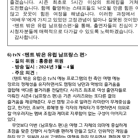
즐겼습니다
.
시즌 최초로
5
시간 이상의 트레킹을 거
도전했습니다
.
함께 촬영하는 스태프들도 낙오될 만큼 힘든
않고 꿋꿋이 힘든 여정을 해냈습니다
.
이러한 과정에서
‘
여배우
’
에게 가지고 있었던 고정관념이 얼마나 잘못된 것이
<
텐트 밖은 유럽 남프랑스편
>
을 통해
,
출연자들의 진심이 가
시청자분들께 매력적으로 다가갈 수 있도록 노력하겠습니다
.
감사합니다
.
6) tvN <
텐트 밖은 유럽 남프랑스 편
>
-
질의 위원
:
홍종윤 위원
-
방송 일시
: 2024
년
3
월
~ 4
월
-
주요 의견
:
<
텐트 밖은 유럽
>
은
tvN
예능 프로그램의 한 축인 여행 예능
장르의 정체성을 유지하면서도 캠핑의 낭만과 먹방의 즐거움을
결합해 색다른 볼거리를 전달한다
.
시리즈 최초로 여성 출연자들로
이뤄진 시즌
4 <
남프랑스 편
>
은 기존 시리즈와는 또다른 결의
즐거움을 제공해준다
.
우선 캠핑 고수로 알려진 라미란이 무게중심을
잡고
,
한가인
,
조보아
,
류혜영 등 각자의 캐릭터가 뚜렷하면서 의외로
잘 어우러지는 멤버 조합과 케미로 지루함이 없는 구성이 이어지고
있다
.
무엇보다 이번
<
남프랑스 편
>
은 여행 그 자체의 의미에 충실하게
초점을 맞춘 진행이 시청자를 편하게 만들고 있다
.
인위적인 게임을
하지 않고
,
일부러 사서 고생하는 여행을 하지 않은면서
,
편하게 먹고