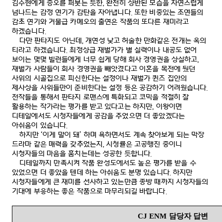
김수현에게 증오를 퍼붓는 듯한
,
완전히 상반된 모습을 자연스럽게
넘나드는 감정 연기가 감탄을 자아냅니다
.
또한 비중있는 조연들의
감초 연기와 거물급 카메오의 출연은 작품의 또다른 재미라고
하겠습니다
.
다만 판타지도 아닌데
,
개연성 낮고 허술한 만화같은 전개는 옥의
티라고 하겠습니다
.
최정상급 재벌가가 별 실력이나 내공도 없어
보이는 몇몇 빌런들에게 너무 쉽게 당해 회사 경영권을 상실하고
,
재벌가 사람들이 회사 경영권을 빼앗겼다고 이혼을 목전에 뒀던
사위의 시골집으로 피신한다는 설정이나 재벌가 퀸즈 집안의
제사상을 사위들만이 준비한다는 설정 등은 공감하기 어려웠습니다
.
전작들을 통해서 판타지 로맨스에 특화되고 코믹을 적절히 잘
활용하는 작가라는 평가를 받고 있다고는 하지만
,
이왕이면
디테일에서도 시청자들에게 공감을 주었으면 더 좋았겠다는
아쉬움이 있습니다
.
하지만
‘
이게 말이 돼
’
하며 욕하면서도 계속 찾아보게 되는 막장
드라마 같은 매력을 갖추었는지
,
시청률은 고공행진 중이니
시청자들의 마음을 훔치는데는 성공한 듯합니다
.
디테일까지 만족시켜 작품 완성도에서도 높은 평가를 받을 수
있었으면 더 좋았을 텐데 하는 아쉬움도 분명 있습니다
.
하지만
시청자들에게 큰 재미를 선사하고 있는만큼 종방 때까지
시청자들의
기대에 부응하는 좋은 작품으로 마무리되길 바랍니다
.
CJ ENM
담당자 답변