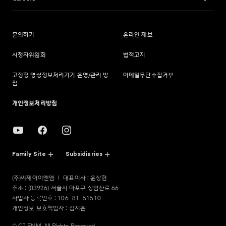
문의하기
온라인 제보
시청자위원회
법적고지
고정형 영상정보처리기기 운영/관리 방
이메일무단수집거부
침
개인정보처리방침
Family Site
Subsidiaries
(주)씨제이이엔엠
대표이사 : 윤상현
주소 : (03926) 서울시 마포구 상암산로 66
사업자 등록번호 : 106-81-51510
개인정보 보호책임자 : 김지훈