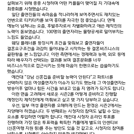
살펴보기 위해 종종 시청하며 어떤 커플들이 맺어질 지 기대속에
최종회를 시청했습니다
.
일단 출연진들의 속마음을 적나라하게 보여주면서도 재치있는
언변으로 티키타카를 보여 흥미를 자극한 점 좋았습니다
.
연예
예능이 넘쳐나는 요즘
,
후발주자로서 차별화하려고 애쓴 제작진의
노력이 돋보였습니다
. 100
명의 출연자라는 물량공세로 밀어부치는
느낌도 들었습니다
.
웨딩 플레너를 등장시켜 조건을 맞춰보고 출연자들이
결혼요구조건을 과감히 들어내놓고 시작하는 등 결혼비즈니스의
끝판왕을 본 느낌입니다
.
이런 측면에서는 경제력과 능력
,
외모 등에
따라 배우자가 선택되는 결과를 보며 결혼문화를 너무
비즈니스적으로 접근시키는 듯해 마음이 한편으로는 씁쓸하기도
했습니다
.
예컨대
“
강남 신혼집을 준비할 능력이 안된다
”
고 파트너를
선택하지 않은 여성출연자가 이슈가 되기도 했는데 그 여성출연자는
방송이후 얼마나 힘든 시간을 보내고 있을 지 염려가 되기도 합니다
.
이런 면을 고려해서 새로운 시즌
2
를 어떻게 준비하고 진행할
예정인지 제작진에게 여쭤보고 싶고 몇 가지 당부하고 싶습니다
.
우선
,
일부 여성 출연자를 오해하게 만드는 환경은 시즌
2
에서는
지양해야 하겠습니다
.
두 번째로는 시청자의 참여도 넓힐 수 있는
요소를 투입하면 어떨까 합니다
.
예컨대 시청자 온라인 투표를
진행하며 가장 많은 투표력을 획득한 커플에게 별도의 인센티브
(
신혼여행 지원 등
)
를 주는 방안도 있을 것 같고요
.
시청자의 참여를