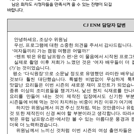
남은 회차도 시청자들을 만족시켜 줄 수 있는 진행이 되길
바랍니다
.
CJ ENM
담당자 답변
안녕하세요
,
조상수 위원님
우선
,
프로그램에 대한 소중한 의견을 주셔서 감사드립니다
.
‘
여자들끼리 가는 캠핑 여행은 어떨까
?’
<
텐트 밖은 유럽 남프랑스 편
>
은 이 물음에서 시작된 프로
실제로 촬영 이후 저희가 느꼈던 것은
‘
여자 배우들이 더 
(?)’
는 것이었습니다
.
평소
‘
다식원장
’
으로 소문날 정도로 유명했던 라미란 배우님
것보다 훨씬 대단했습니다
.
특별한 비법없이 무심하게 툭
맛깔난 요리들은 이번 시즌의 새로운 재미 포인트가 되었습
종류 이상의 조미료들을 챙겨가서
,
낯선 현지 식재료를 만나
요리를 만들어 내는 것이 제작진 입장에서도 신기한 부
시즌들에 비해 먹는 것이 차지하는 비중이 커진 이유가 여기에
하지만 위원님께서 의견 주신 것처럼
,
먹는 것만큼이나 유럽
것 또한 제작진이 신경 써야 할 부분이라고 생각합니다
.
따라
밖은 유럽 남프랑스편
>
에서만 볼 수 있는 아름다운 풍경과 
더욱 더 노력하겠습니다
.
위원님께서 느끼신 것처럼 이번 시즌의 여성 출연자들은