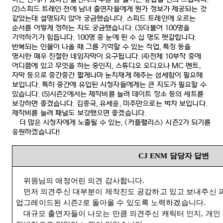
(2)
스피드 트레인 전에 남녀 출연자들에게 뭔가 정보가 제공되는 것
같았는데 설명되지 않아 궁금했습니다
.
스피드 트레인에 오르는
순서를 어떻게 정하는 지도 궁금했습니다
. (3)
더불어
100
명을
기억하기가 힘듭니다
. 100
명 중 눈에 띈 수 십 명도 헷갈립니다
.
반복되는 인물이 나올 때 그를 기억할 수 있는 직업
,
특징 등을
명시한 매우 친절한 네임자막이 요구됩니다
. (4)
전체
10
부작 중에
어디쯤에 있고 무엇을 하는 중인지
,
스튜디오 오디오나
MC
멘트
,
자막 등으로 중간중간 짧게나마 눈치채게 해주는 섬세함이 필요해
보입니다
.
특히 중간에 유입된 시청자들에게는 큰 지도가 필요할 수
있습니다
. (5)
시즌
2
에서는 제작비를 늘려 데이트 장소 등의 세트를
보강하면 좋겠습니다
.
김종국
,
유세윤
,
미주만으로는 벅차 보입니다
.
제작비를 늘려 패널도 보강했으면 좋겠습니다
.
더 많은 시청자에게 노출될 수 있는
, <
커플팰리스
>
시즌
2
가 되기를
응원하겠습니다
!
CJ ENM
담당자 답변
위원님의 애정어린 의견 감사합니다
.
먼저 의견주신 대부분이 제작진도 공감하고 있고 보내주신 
업그레이드된 시즌
2
로 돌아올 수 있도록 노력하겠습니다
.
대규모 출연자들이 나오는 만큼 의견주신 캐릭터 인지
,
개인