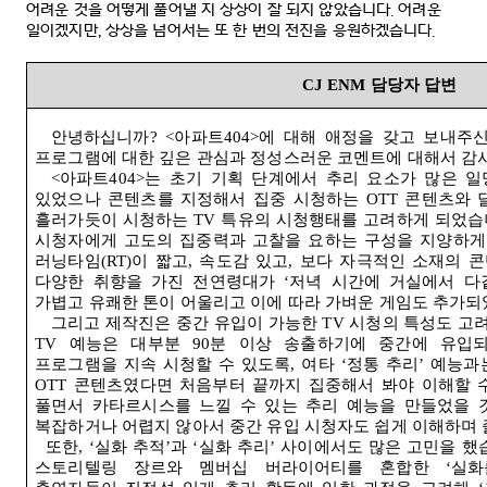
어려운 것을 어떻게 풀어낼 지 상상이 잘 되지 않았습니다
.
어려운
일이겠지만
,
상상을 넘어서는 또 한 번의 전진을 응원하겠습니다
.
CJ ENM
담당자 답변
안녕하십니까
? <
아파트
404>
에 대해 애정을 갖고 보내주
프로그램에 대한 깊은 관심과 정성스러운 코멘트에 대해서 감
<
아파트
404>
는 초기 기획 단계에서 추리 요소가 많은 
있었으나 콘텐츠를 지정해서 집중 시청하는
OTT
콘텐츠와 
흘러가듯이 시청하는
TV
특유의 시청행태를 고려하게 되었
시청자에게 고도의 집중력과 고찰을 요하는 구성을 지양하
러닝타임
(RT)
이 짧고
,
속도감 있고
,
보다 자극적인 소재의 
다양한 취향을 가진 전연령대가
‘
저녁 시간에 거실에서 다
가볍고 유쾌한 톤이 어울리고 이에 따라 가벼운 게임도 추가
그리고 제작진은 중간 유입이 가능한
TV
시청의 특성도 고
TV
예능은 대부분
90
분 이상 송출하기에 중간에 유입
프로그램을 지속 시청할 수 있도록
,
여타
‘
정통 추리
’
예능과
OTT
콘텐츠였다면 처음부터 끝까지 집중해서 봐야 이해할 
풀면서 카타르시스를 느낄 수 있는 추리 예능을 만들었을 
복잡하거나 어렵지 않아서 중간 유입 시청자도 쉽게 이해하며 
또한
, ‘
실화 추적
’
과
‘
실화 추리
’
사이에서도 많은 고민을 했
스토리텔링 장르와 멤버십 버라이어티를 혼합한
‘
실화