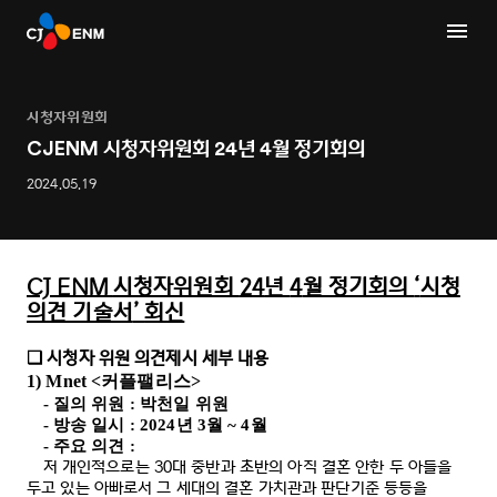
시청자위원회
CJENM 시청자위원회 24년 4월 정기회의
2024.05.19
CJ ENM
시청자위원회
24
년
4
월 정기회의
‘
시청
의견 기술서
’
회신
시청자 위원 의견제시 세부 내용
❑
1) Mnet <
커플팰리스
>
-
질의 위원
:
박천일 위원
-
방송 일시
: 2024
년
3
월
~ 4
월
-
주요 의견
:
저 개인적으로는
30
대 중반과 초반의 아직 결혼 안한 두 아들을
두고 있는 아빠로서 그 세대의 결혼 가치관과 판단기준 등등을