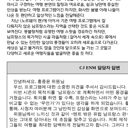
마시고 구경하는 여행 본연의 힐링과 여유로움
,
쉼과 낭만에 충실한
인상을 받는다
.
여행 프로그램이긴 하지만
,
화사한 봄볕 아래 나들이
나온 듯 편안하고 일상적인 느낌을 전달해준다
.
지난
<
노르웨이 편
>
에 이어서 기존 여행 프로그램에서 잘
다뤄지지 않은 남프랑스라는 지역을 선택한 것도 좋은 시도로
보여진다
.
몽블랑처럼 유명한 여행 스팟을 경유하긴 하지만
,
남프랑스의 목가적인 시골 마을처럼
<
걸어서 세계 속으로
>
류에서
만날 수 있는 잔잔한 일상의 풍경들이 오히려 새로움으로 다가온다
.
세상은 넓고 볼거리도 많을 것인데 앞으로도 늘 가는 그 곳말고
다양하고 새로운 여행지들을 발굴하면 좋을 듯 하다
.
CJ ENM
담당자 답변
안녕하세요
,
홍종윤 위원님
우선
,
프로그램에 대한 소중한 의견을 주셔서 감사드립니다
.
이번 시즌의 목적지를
‘
남프랑스
’
로 계획하면서 어떤 풍경을
거쳤습니다
.
회의를 하면 할 수록
,
프랑스라는 나라가 주는 낭
비교할 수 없는
‘
무언가
’
가 있다는 생각을 하게 되었습니다
.
통해
,
시청자 여러분께 그 낭만적인 감성을 화면으로 보여드리
위원님께서 느끼신 것과 같이
<
텐트 밖은 유럽 남프랑스 편
있는 그대로 담아내는 데 초점을 맞추고 있습니다
.
저희 제작
그들의 여행을 최대한 담백하게 전달하고자 합니다
.
그러다 