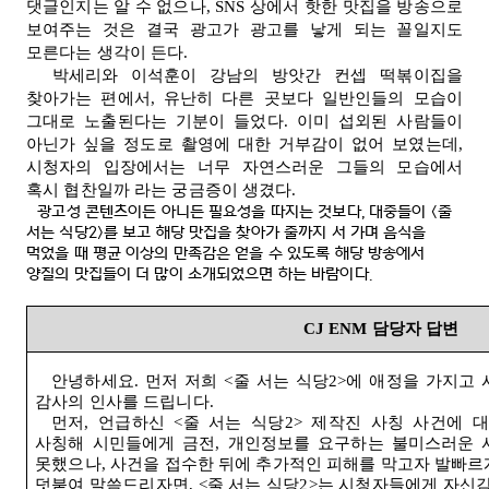
댓글인지는 알 수 없으나, SNS 상에서 핫한 맛집을 방송으로
보여주는 것은 결국 광고가 광고를 낳게 되는 꼴일지도
모른다는 생각이 든다.
박세리와 이석훈이 강남의 방앗간 컨셉 떡볶이집을
찾아가는 편에서, 유난히 다른 곳보다 일반인들의 모습이
그대로 노출된다는 기분이 들었다. 이미 섭외된 사람들이
아닌가 싶을 정도로 촬영에 대한 거부감이 없어 보였는데,
시청자의 입장에서는 너무 자연스러운 그들의 모습에서
혹시 협찬일까 라는 궁금증이 생겼다.
광고성 콘텐츠이든 아니든 필요성을 따지는 것보다, 대중들이 <줄
서는 식당2>를 보고 해당 맛집을 찾아가 줄까지 서 가며 음식을
먹었을 때 평균 이상의 만족감은 얻을 수 있도록 해당 방송에서
양질의 맛집들이 더 많이 소개되었으면 하는 바람이다.
CJ ENM
담당자 답변
안녕하세요
.
먼저 저희
<
줄 서는 식당
2>
에 애정을 가지고 
감사의 인사를 드립니다
.
먼저
,
언급하신
<
줄 서는 식당
2>
제작진 사칭 사건에 
사칭해 시민들에게 금전
,
개인정보를 요구하는 불미스러운 
못했으나
,
사건을 접수한 뒤에 추가적인 피해를 막고자 발빠르
덧붙여 말씀드리자면
, <
줄 서는 식당
2>
는 시청자들에게 자신감