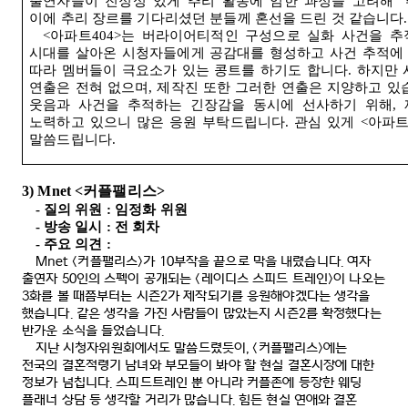
출연자들이 진정성 있게 추리 활동에 임한 과정을 고려해
‘
이에 추리 장르를 기다리셨던 분들께 혼선을 드린 것 같습니다
.
<
아파트
404>
는 버라이어티적인 구성으로 실화 사건을 
시대를 살아온 시청자들에게 공감대를 형성하고 사건 추적에
따라 멤버들이 극요소가 있는 콩트를 하기도 합니다
.
하지만 
연출은 전혀 없으며
,
제작진 또한 그러한 연출은 지양하고 있
웃음과 사건을 추적하는 긴장감을 동시에 선사하기 위해
,
노력하고 있으니 많은 응원 부탁드립니다
.
관심 있게
<
아파
말씀드립니다
.
3) Mnet <
커플팰리스
>
-
질의 위원
:
임정화 위원
-
방송 일시
:
전 회차
-
주요 의견
:
Mnet <
커플팰리스
>
가
10
부작을 끝으로 막을 내렸습니다
.
여자
출연자
50
인의 스펙이 공개되는
<
레이디스 스피드 트레인
>
이 나오는
3
화를 볼 때쯤부터는 시즌
2
가 제작되기를 응원해야겠다는 생각을
했습니다
.
같은 생각을 가진 사람들이 많았는지 시즌
2
를 확정했다는
반가운 소식을 들었습니다
.
지난 시청자위원회에서도 말씀드렸듯이
, <
커플팰리스
>
에는
전국의 결혼적령기 남녀와 부모들이 봐야 할 현실 결혼시장에 대한
정보가 넘칩니다
.
스피드트레인 뿐 아니라 커플존에 등장한 웨딩
플래너 상담 등 생각할 거리가 많습니다
.
힘든 현실 연애와 결혼