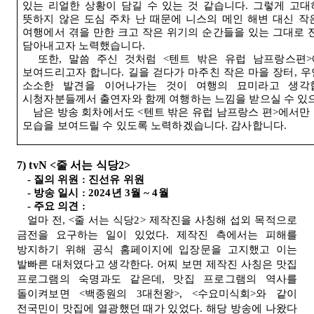
있는 리얼한 상황이 담길 수 있는 것 같습니다
.
그렇게 고대
뜻하지 않은 도심 주차 난 때문에 니스의 메인 해변 대신 작
여행에서 겪을 만한 크고 작은 위기의 순간들을 있는 그대로
담아내고자 노력했습니다
.
또한
,
말씀 주신 것처럼
<
텐트 밖은 유럽 남프랑스편
>
보여드리고자 합니다
.
길을 걷다가 마주친 작은 마을 장터
,
우
소소한 발견을 이어나가는 것이 여행의 묘미라고 생각
시청자분들께서 출연자와 함께 여행하는 느낌을 받으실 수 있
남은 방송 회차에서도
<
텐트 밖은 유럽 남프랑스 편
>
에서만 
모습을 보여드릴 수 있도록 노력하겠습니다
.
감사합니다
.
7) tvN <
줄 서는 식당
2>
-
질의 위원
:
진선유 위원
-
방송 일시
: 2024
년
3
월
~ 4
월
-
주요 의견
:
얼마 전, <줄 서는 식당2> 제작진을 사칭해 섭외 목적으로
금전을 요구하는 일이 있었다. 제작진 측에서는 피해를
방지하기 위해 공식 홈페이지에 입장문을 고지했고 이는
발빠른 대처였다고 생각한다. 어찌 보면 제작진 사칭은 맛집
프로그램의 숙명과도 같은데, 맛집 프로그램의 역사를
돌이켜보면 <백종원의 3대천왕>, <수요미식회>와 같이
전국민이 맛집에 열광했던 때가 있었다. 해당 방송에 나왔다