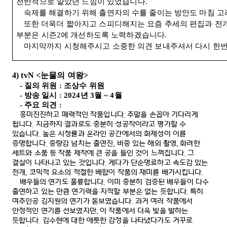
전반적으로 얕았던 느낌이 있었습니다
.
숙제를 해결하기 위해 출연자의 수를 줄이는 방안도 마침 고
또한 더욱더 짧아지고 스피디해지는 요즘 추세의 편집과 전
부분은 시즌
2
에 개선하도록 노력하겠습니다
.
마지막까지 시청해주시고 소중한 의견 보내주셔서 다시 한
4) tvN <
눈물의 여왕
>
-
질의 위원
:
조상수 위원
-
방송 일시
: 2024
년
3
월
~ 4
월
-
주요 의견
:
흥미진진하고 매력적인 작품입니다
.
주말을 손꼽아 기다리게
됩니다
.
지금까지 결과로도 충분히 성공작이라고 평가할 수
있습니다
.
높은 시청률과 온라인 공간에서의 화제성이 이를
증명합니다
.
중량감 넘치는 출연진
,
비중 있는 해외 촬영
,
화려한
세트와 소품 등 작품 제작에 큰 공을 들인 것이 느껴집니다
.
그
결실이 나타나고 있는 것입니다
.
게다가 단순명료하고 속도감 있는
전개
,
코믹적 요소의 적절한 배합이 작품의 재미를 배가시킵니다
.
배우들의 연기도 훌륭합니다
.
이미 충분히 검증된 배우들이 다수
출연하고 있는 만큼 연기력을 지적할 부분은 없는 듯합니다
.
특히
여주인공 김지원의 연기가 돋보였습니다
.
과거 여러 작품에서
안정적인 연기를 선보였지만
,
이 작품에서 더욱 빛을 발하는
듯합니다
.
김수현에 대한 애틋한 감정을 나타냈다가도 거꾸로