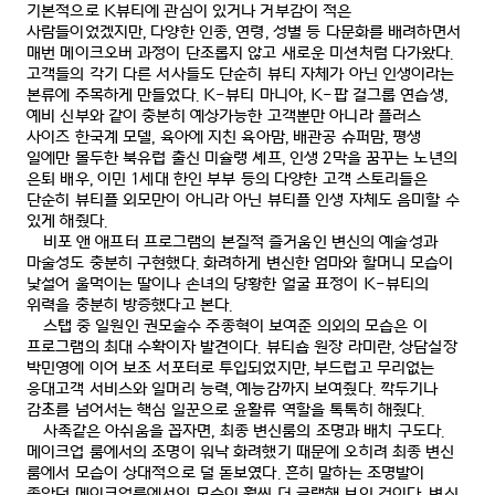
기본적으로
K
뷰티에 관심이 있거나 거부감이 적은
사람들이었겠지만
,
다양한 인종
,
연령
,
성별 등 다문화를 배려하면서
매번 메이크오버 과정이 단조롭지 않고 새로운 미션처럼 다가왔다
.
고객들의 각기 다른 서사들도 단순히 뷰티 자체가 아닌 인생이라는
본류에 주목하게 만들었다
. K-
뷰티 마니아
, K-
팝 걸그룹 연습생
,
예비 신부와 같이 충분히 예상가능한 고객뿐만 아니라 플러스
사이즈 한국계 모델
,
육아에 지친 육아맘
,
배관공 슈퍼맘
,
평생
일에만 몰두한 북유럽 출신 미슐랭 셰프
,
인생
2
막을 꿈꾸는 노년의
은퇴 배우
,
이민
1
세대 한인 부부 등의 다양한 고객 스토리들은
단순히 뷰티플 외모만이 아니라 아닌 뷰티플 인생 자체도 음미할 수
있게 해줬다
.
비포 앤 애프터 프로그램의 본질적 즐거움인 변신의 예술성과
마술성도 충분히 구현했다
.
화려하게 변신한 엄마와 할머니 모습이
낯설어 울먹이는 딸이나 손녀의 당황한 얼굴 표정이
K-
뷰티의
위력을 충분히 방증했다고 본다
.
스탭 중 일원인 권모술수 주종혁이 보여준 의외의 모습은 이
프로그램의 최대 수확이자 발견이다
.
뷰티숍 원장 라미란
,
상담실장
박민영에 이어 보조 서포터로 투입되었지만
,
부드럽고 무리없는
응대고객 서비스와 일머리 능력
,
예능감까지 보여줬다
.
깍두기나
감초를 넘어서는 핵심 일꾼으로 윤활류 역할을 톡톡히 해줬다
.
사족같은 아쉬움을 꼽자면
,
최종 변신룸의 조명과 배치 구도다
.
메이크업 룸에서의 조명이 워낙 화려했기 때문에 오히려 최종 변신
룸에서 모습이 상대적으로 덜 돋보였다
.
흔히 말하는 조명발이
좋았던 메이크업룸에서의 모습이 훨씬 더 글램해 보인 것이다
.
변신