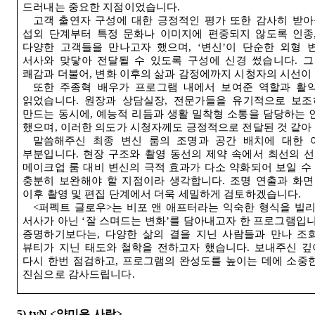
드러내는 중요한 지점이었습니다
.
고객 출연자 구성에 대한 긍정적인 평가 또한 감사히 받
섭외 단계부터 특정 문화나 이미지에 편중되지 않도록 인종
다양한 고객들을 만나고자 했으며
, ‘
변신
’
이 단순한 외형 
서사와 맞닿아 전달될 수 있도록 구성에 신경 썼습니다
.
그
쾌감과 더불어
,
변화 이후의 삶과 감정에까지 시청자의 시선
또한 주종혁 배우가 프로그램 내에서 보여준 역할과 활
읽었습니다
.
원장과 상담실장
,
전문가들을 유기적으로 보조
만드는 동시에
,
예능적 리듬과 생활 밀착형 소통을 담당하는 
했으며
,
이러한 의도가 시청자께도 긍정적으로 전달된 것 같아
말씀해주신 최종 변신 룸의 조명과 공간 배치에 대한 
부분입니다
.
현장 구조와 촬영 동선의 제약 속에서 최선의 
메이크업 룸 대비 변신의 극적 효과가 다소 약화되어 보일 수
충분히 보완해야 할 지점이라 생각합니다
.
조명 연출과 화면
이후 촬영 및 편집 단계에서 더욱 세밀하게 검토하겠습니다
.
<
퍼펙트 글로우
>
는 비포 앤 애프터라는 익숙한 형식을 빌
서사가 아닌
‘
잘 스며드는 변화
’
를 담아내고자 한 프로그램입
증명하기보다는
,
다양한 삶의 결을 지닌 사람들과 만나 조
뷰티가 지닌 태도와 철학을 전하고자 했습니다
.
보내주신 깊
다시 한번 점검하고
,
프로그램의 완성도를 높이는 데에 소중한
진심으로 감사드립니다
.
5) tvN <
얄미운 사랑
>