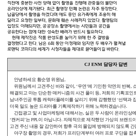
직전에 충분한 사전 양해 없이 촬영을 진행해 관중들의 불만이
온라인상에 제기됐다
.
최근 촬영장 민폐 논란은 자주 등장한다
.
납골당에서 촬영을 하겠다며 애도 중인 유가족에게 조용히 해
달라고 요청한 일부터
,
문화재 훼손 사례까지 있었다
.
촬영팀의
입장도 이해되지만
,
공공장소 촬영에서는 시민들과 공간을
공유한다는 점에 대한 성숙한 배려가 반드시 필요하다
.
현재 제작진은 작품 완성도를 높이기 위해 한 주 결방을
결정했다고 한다
.
남은
6
회 동안 이정재와 임지연 두 배우가 펼쳐낼
로맨틱 코미디의 세계가 시청자들을 제대로 끌어들이길 바란다
.
CJ ENM
담당자 답변
안녕하세요
황순명
위원님
,
위원님께서 고견주신 바와 같이
, ‘
우연
’
에 기인한 악연의 반복
,
해결되고 마는 단순한 매커니즘의 사건 풀이 등
,
저희의 기획포인
남녀주인공 투톱 캐릭터플레이를 살리기 위해 감행했던
‘
선택과 
더욱 밀도 높은 드라마를 기획제작하기 위해 노력하겠습니다
.
간접광고 및 사업마케팅에 대해서는
,
실은 두 사람이 온라인상
‘
캔커피
’
는
PPL
이 아닙니다
.
자체적으로 제작했던 가상의 브랜드
고견 주신 내용 잘 감안하여 향후 극의 몰입에 방해되지 않도록 
야구장 촬영의 경우
,
저희가 프리단계부터 여러 프로 구단을 접