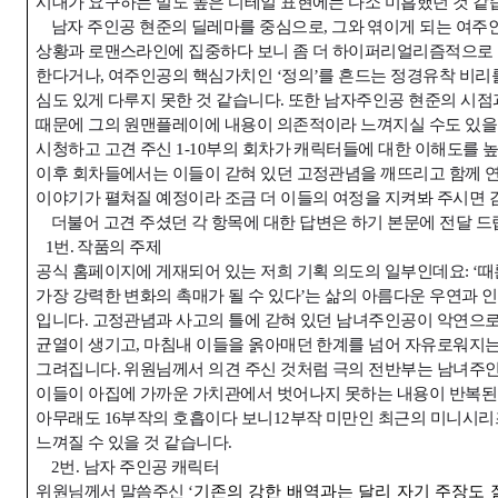
시대가 요구하는 밀도 높은 디테일 표현에는 다소 미흡했던 것 같
남자 주인공 현준의 딜레마를 중심으로
,
그와 엮이게 되는 여주
상황과 로맨스라인에 집중하다 보니 좀 더 하이퍼리얼리즘적으로
한다거나
,
여주인공의 핵심가치인
‘
정의
’
를 흔드는 정경유착 비리
심도 있게 다루지 못한 것 같습니다
.
또한 남자주인공 현준의 시점
때문에 그의 원맨플레이에 내용이 의존적이라 느껴지실 수도 있을
시청하고 고견 주신
1-10
부의 회차가 캐릭터들에 대한 이해도를 
이후 회차들에서는 이들이 갇혀 있던 고정관념을 깨뜨리고 함께
이야기가 펼쳐질 예정이라 조금 더 이들의 여정을 지켜봐 주시면
더불어 고견 주셨던 각 항목에 대한 답변은 하기 본문에 전달 
1
번
.
작품의 주제
공식 홈페이지에 게재되어 있는 저희 기획 의도의 일부인데요
:
‘때
가장 강력한 변화의 촉매가 될 수 있다
’
는 삶의 아름다운 우연과 
입니다
.
고정관념과 사고의 틀에 갇혀 있던 남녀주인공이 악연으로
균열이 생기고
,
마침내 이들을 옭아매던 한계를 넘어 자유로워지는
그려집니다
.
위원님께서 의견 주신 것처럼 극의 전반부는 남녀주
이들이 아집에 가까운 가치관에서 벗어나지 못하는 내용이 반복된
아무래도
16
부작의 호흡이다 보니
12
부작 미만인 최근의 미니시리
느껴질 수 있을 것 같습니다
.
2
번
.
남자 주인공 캐릭터
위원님께서 말씀주신
‘
기존의 강한 배역과는 달리 자기 주장도 