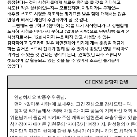
등장한다는 것이 시청자들에게 새로운 충격을 줄 것을 기대하고
시도한 작은 실험이었는지는 모르겠지만
,
이정재라는 무게있는
배우를 쓰고도 시청률 저조라는 평가표를 받은 점에 대해서는 많은
반성과 뼈저린 개선이 수반되어야 할 것 같다
.
그럼에도 불구하고
<
친애하는
X>
를 보기 시작했다가 그 강렬함에
도저히 시청을 이어가지 못하고
<
얄미운 사랑
>
으로 난민처럼 옮겨 온
시청자로서는
, 12
회차까지 눈을 떼지 않고 시청할 수 있는
감각적이고 광고카피 같은 화면전개와 입가에 계속 웃음을 머금게
하는 즐거운 스토리 전개가 함께 할 수 있어서 좋았던 연말 드라마로
기억될 수 있을 것 같다는 생각이 든다
. (
견학했던 파주 스튜디오
셋트장이 잘 활용되고 있는 것을 볼 수 있어서 소소한 즐거움이
있었다
.)
CJ ENM
담당자 답변
안녕하세요
박종수
위원님
,
먼저
<
얄미운 사랑
>
에 보내주신 고견 진심으로 감사드립니다
.
정여랑 작가님께서
<
닥터 차정숙
>
이후 공들여 기획하신 저희 
위원님께서 즐겁게 지켜봐 주신 캐릭터 임현준의 좌충우돌에 있
참가장이자 애어른 임현준의
‘
자아찾기
’
여정이자
,
완성형의 어른
각자만의 편견과 한계에 갇힌 두 남녀가 아이러니하게도 최악의 