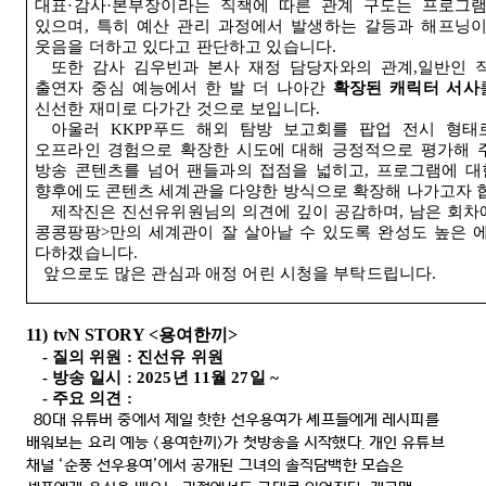
대표
·
감사
·
본부장이라는 직책에 따른 관계 구도는 프로그램
있으며
,
특히 예산 관리 과정에서 발생하는 갈등과 해프닝이
웃음을 더하고 있다고 판단하고 있습니다
.
또한 감사 김우빈과 본사 재정 담당자와의 관계
,
일반인 
출연자 중심 예능에서 한 발 더 나아간
확장된 캐릭터 서사
신선한 재미로 다가간 것으로 보입니다
.
아울러
KKPP
푸드 해외 탐방 보고회를 팝업 전시 형태
오프라인 경험으로 확장한 시도에 대해 긍정적으로 평가해 
방송 콘텐츠를 넘어 팬들과의 접점을 넓히고
,
프로그램에 대
향후에도 콘텐츠 세계관을 다양한 방식으로 확장해 나가고자 
제작진은 진선유위원님의 의견에 깊이 공감하며
,
남은 회차
콩콩팡팡
>
만의 세계관이 잘 살아날 수 있도록 완성도 높은 
다하겠습니다
.
앞으로도 많은 관심과 애정 어린 시청을 부탁드립니다
.
11) tvN STORY <
용여한끼
>
-
질의 위원
:
진선유 위원
-
방송 일시
: 2025
년
11
월
27
일
~
-
주요 의견
:
80
대 유튜버 중에서 제일 핫한 선우용여가 셰프들에게 레시피를
배워보는 요리 예능
<
용여한끼
>
가 첫방송을 시작했다
.
개인 유튜브
채널
‘
순풍 선우용여
’
에서 공개된 그녀의 솔직담백한 모습은