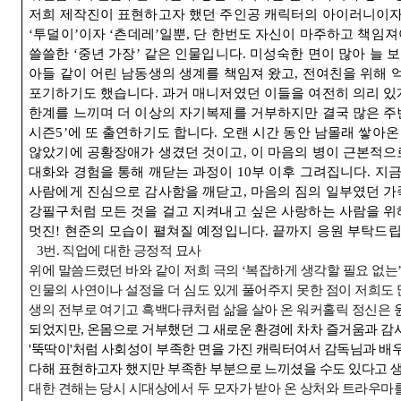
저희 제작진이 표현하고자 했던 주인공 캐릭터의 아이러니이
‘
투덜이
’
이자
‘
츤데레
’
일뿐
,
단 한번도 자신이 마주하고 책임져
쓸쓸한
‘
중년 가장
’
같은 인물입니다
.
미성숙한 면이 많아 늘 
아들 같이 어린 남동생의 생계를 책임져 왔고
,
전여친을 위해 
포기하기도 했습니다
.
과거 매니저였던 이들을 여전히 의리 있
한계를 느끼며 더 이상의 자기복제를 거부하지만 결국 많은 
시즌
5’
에 또 출연하기도 합니다
.
오랜 시간 동안 남몰래 쌓아온
않았기에 공황장애가 생겼던 것이고
,
이 마음의 병이 근본적으
대화와 경험을 통해 깨닫는 과정이
10
부 이후 그려집니다
.
지금
사람에게 진심으로 감사함을 깨닫고
,
마음의 짐의 일부였던 가
강필구처럼 모든 것을 걸고 지켜내고 싶은 사랑하는 사람을 위
멋진
!
현준의 모습이 펼쳐질 예정입니다
.
끝까지 응원 부탁드
3
번
.
직업에 대한 긍정적 묘사
위에 말씀드렸던 바와 같이 저희 극의
‘
복잡하게 생각할 필요 없는
인물의 사연이나 설정을 더 심도 있게 풀어주지 못한 점이 저희도
생의 전부로 여기고 흑백다큐처럼 삶을 살아 온 워커홀릭 정신은
되었지만
,
온몸으로 거부했던 그 새로운 환경에 차차 즐거움과 감
'
뚝딱이
'
처럼 사회성이 부족한 면을 가진 캐릭터여서 감독님과 배
다해 표현하고자 했지만 부족한 부분으로 느끼셨을 수도 있다고 
대한 견해는 당시 시대상에서 두 모자가 받아 온 상처와 트라우