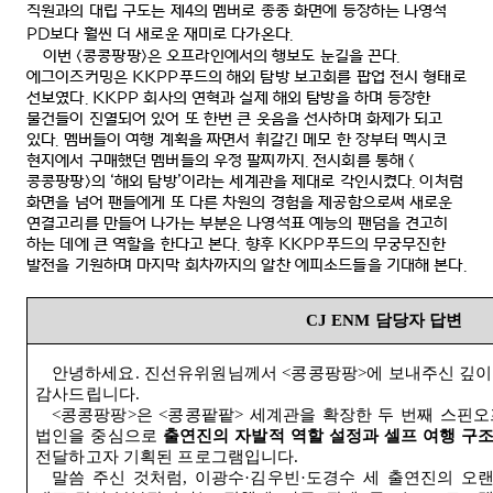
직원과의 대립 구도는 제
4
의 멤버로 종종 화면에 등장하는 나영석
PD
보다 훨씬 더 새로운 재미로 다가온다
.
이번
<
콩콩팡팡
>
은 오프라인에서의 행보도 눈길을 끈다
.
에그이즈커밍은
KKPP
푸드의 해외 탐방 보고회를 팝업 전시 형태로
선보였다
. KKPP
회사의 연혁과 실제 해외 탐방을 하며 등장한
물건들이 진열되어 있어 또 한번 큰 웃음을 선사하며 화제가 되고
있다
.
멤버들이 여행 계획을 짜면서 휘갈긴 메모 한 장부터 멕시코
현지에서 구매했던 멤버들의 우정 팔찌까지
.
전시회를 통해
<
콩콩팡팡
>
의
‘
해외 탐방
’
이라는 세계관을 제대로 각인시켰다
.
이처럼
화면을 넘어 팬들에게 또 다른 차원의 경험을 제공함으로써 새로운
연결고리를 만들어 나가는 부분은 나영석표 예능의 팬덤을 견고히
하는 데에 큰 역할을 한다고 본다
.
향후
KKPP
푸드의 무궁무진한
발전을 기원하며 마지막 회차까지의 알찬 에피소드들을 기대해 본다
.
CJ ENM
담당자 답변
안녕하세요
.
진선유위원님께서
<
콩콩팡팡
>
에 보내주신 깊이
감사드립니다
.
<
콩콩팡팡
>
은
<
콩콩팥팥
>
세계관을 확장한 두 번째 스핀
법인을 중심으로
출연진의 자발적 역할 설정과 셀프 여행 구
전달하고자 기획된 프로그램입니다
.
말씀 주신 것처럼
,
이광수
·
김우빈
·
도경수 세 출연진의 오