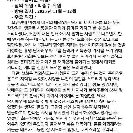
-
질의 위원
:
박종수 위원
-
방송 일시
: 2025
년
11
월
~ 12
월
-
주요 의견
:
오랜만에 이정재 배우의 매력있는 연기와 마치
CF
를 보는 듯한
감각적인 앵글로 시종일관 재미와 흥미를 가지고 볼 수 있는
드라마였다
.
초반에 대본 인쇄소에서 일하는 사람으로 나오면서 한
때 연기를 하는 배우였다는 과거를 잠깐 노출하는 것은 말그대로
잠깐일뿐
,
어느새
1
편부터 정의를 지키는 형사 이미지에 갇히는 것을
걱정하는 유명 남자배우와 그를 둘러싸고 특종성 기사를 쓰기 위해
호시탐탐 기회를 엿보는 전직 정치부 출신 연예기자 사이에 얽히고
섥히는 흥미진진한 이야기를 재미있게 풀어가는 것에서 매회를
기다리는 재미를 간만에 느껴본 좋은 드라마였다
.
다만
,
첫회를 제외하고는 시청률이 그리 높지 않는 것이 흠이라면
흠으로 지적될 수 있다
.
시청률 부진의 원인은 스토리가 생각보다
눈물샘 스파이크 없이 너무 잔잔하게 흘러갔다는 점도 있겠지만
,
남배우와 그 상대역인 여배우의 실제 나이차가 보여주듯이
<
신사장
프로젝트
>
의 한석규에 이어서 이정재라는 확실한
(!) 50
대
남자배우에 의존할 수밖에 없었던 캐스팅난에서부터 찾아볼 수
있겠다는 생각이 들었다
.
그만큼 신인 남자배우를 부지런히
발굴하여야 한다는 과제를 무게있게 깨닫게 해주었다 평가할 수
있겠다
.
최근 남배우 기근의 원인이 무엇인지 자체적으로 판단하는
이유가 있다면 무엇인지 들어보고 싶은 대목이다
.
물론 이정재라는
거물급 배우가 그동안 잘 시도하지 않았던 코믹스러운 캐릭터로