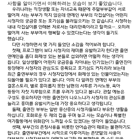
.
사항을
알아가면서
이해하려는
모습이
보기
좋았습니다
우리나라는 직장생활 또는 자녀교육 때문에 주말부부같이 서로
떨어져 사는 부부가 적지 않은데 연예인 부부의 각집살이는 어떤지
시청자의 궁금증 또는 호기심을 불러일으키는 것 같습니다
.
시청하는
내내 각집살이를 안해본 저로서는 대리만족이라고 할까요
….
오히려
떨어져 사는 부부여서 행복할 수 있겠다는다는 생각이 들기도
했습니다
.
다만 시청하면서 몇 가지 들었던 소감을 적어보려 합니다
.
첫째
,
프로그램이 보다 시청자의 재미를 유발하고자 한다면 출연
연예인을 좀더 화제성 있는 분들로 섭외하면 어떨까 하는 생각이
듭니다
.
일상생활이 어떤지 궁금증을 자아내는 인기있는
(?)
출연진이
등장해야 시청자의 관심도도 증폭되고 호기심도 커지리라 보는데
최근 출연부부의 경우 시청자입장에서 화제성 있는 인물이었는지는
되돌아볼 필요가 있다고 봅니다
.
이미 다 알려진 연예인 부부의
결혼스토리
,
별로 흥미롭지 못한 남편의 서투른 가사노동
,
육아
등등이 자칫 지루함으로 흐를 우려가 있다고 봅니다
.
관찰 예능은
구성도 중요하지만 어떤 출연진이 나오느냐가 시청자의 관심도를
늘리고 흥미를 유발시키는데 가장 중요하다고 생각됩니다
.
둘째
,
출연진 부부는 일반 중산층의 시청자들보다 부유한 생활을
하십니다
.
호화로운 두 채의 집을 꾸며 놓고 사는 모습이나 특별한
여가활동에서 위화감이 느껴질 수도 있겠다는 생각이 들었습니다
.
셋째
,
부부간의 존칭사용을 비롯한 언어습관이 때로는 불편하기도
합니다
.
출연부부간에서 사적으로 이루어지는 존댓말의 사용이