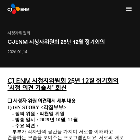
시청자위원회
CJENM 시청자위원회 25년 12월 정기회의
2026.01.14
CJ ENM
시청자위원회
25
년
12
월 정기회의
‘
시청 의견 기술서
’
회신
시청자 위원 의견제시 세부 내용
❑
1) tvN STORY <
각집부부
>
-
질의 위원
:
박천일 위원
-
방송 일시
: 2025
년
10
월
, 11
월
-
주요 의견
:
부부가
각자만의
공간을
가지며
서로를
이해하고
.
존중하는
모습을
보여주는
프로그램인데요
서로의
애로