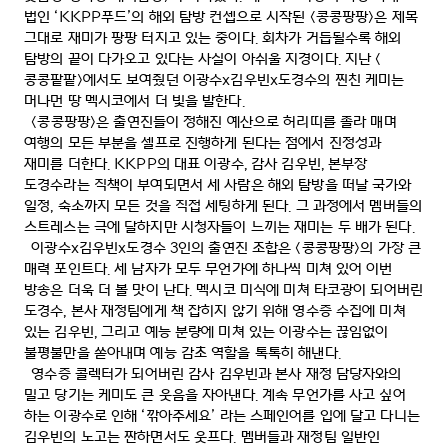
법인
‘KKPP
푸드
’
의 해외 탐방 컨셉으로 시작된
<
콩콩팡팡
>
은 제목
그대로 재미가 팡팡 터지고 있는 중이다
.
회차가 거듭될수록 해외
탐방의 끝이 다가오고 있다는 사실이 아쉬울 지경이다
.
지난
<
콩콩팥팥
>
에서도 보여줬던 이광수
x
김우빈
x
도경수의 찐친 케미는
머나먼 땅 멕시코에서 더 빛을 발한다
.
<
콩콩팡팡
>
은 출연진들이 정해진 예산으로 허리띠를 졸라 매며
여행의 모든 부분을 셀프로 진행하게 된다는 점에서 진정성과
재미를 더한다
. KKPP
의 대표 이광수
,
감사 김우빈
,
본부장
도경수라는 직책이 부여되면서 세 사람은 해외 탐방을 떠날 국가와
일정
,
숙소까지 모든 것을 직접 세팅하게 된다
.
그 과정에서 멤버들의
스트레스는 극에 달하지만 시청자들이 느끼는 재미는 두 배가 된다
.
이광수
x
김우빈
x
도경수
3
인의 출연진 조합은
<
콩콩팡팡
>
의 가장 큰
매력 포인트다
.
세 남자가 모두 무언가에 하나씩 미쳐 있어 이번
방송은 더욱 더 볼 맛이 난다
.
멕시코 미식에 미쳐 타코광이 되어버린
도경수
,
본사 재정팀에게 책 잡히지 않기 위해 영수증 수집에 미쳐
있는 김우빈
,
그리고 예능 분량에 미쳐 있는 이광수는 끊임없이
불평불만을 쏟아내며 예능 감초 역할을 톡톡히 해낸다
.
영수증 콜렉터가 되어버린 감사 김우빈과 본사 재정 담당자와의
밀고 당기는 케미도 큰 웃음을 자아낸다
.
계속 무언가를 사고 싶어
하는 이광수로 인해
‘
깎아주세요
’
라는 스페인어를 입에 달고 다니는
김우빈의 노고는 짠하면서도 웃프다
.
멤버들과 재정팀 일반인