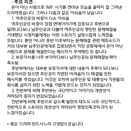
-
주요 의견
:
돈이 아닌 사람으로
IMF
시기를 견뎌낸 모습을 끝까지 잘 그려낸
드라마였습니다
.
그러나 다음과 같은 아쉬움이 남습니다
.
1.
여주인공의 비중이 다소 아쉬움
여주인공의 비중이 점점 연애이야기에 집중되고 주변으로
밀려나다보니 남주인공과 더불어 여주인공의 명민한 문제해결을
기대했던 시청자들에게는 이런 스토리가 실망스럽게 느껴졌을
듯합니다
.
뿐만 아니라 중반 이후부터는 문제해결 관련 에피소드가
거의 대부분 남주인공에게로 집중되면서 직장 공동체에서 돈이 아닌
사람으로 문제를 해결한다는 메시지가 무색해진 듯 합니다
.
2.
보증각서를 너무 부각하다보니 남주인공의 문제해결능력이
축소됨
후반부에서는 대부분 보증각서에 대한 내용이 주축이 되다보니
보증각서만 찾으면 주인공이 직면한 어려움이 다 해결될 듯한
메시지를 주었습니다
.
이것은 오히려 남주인공 및 태풍상사 직원들의
회사를 살리기 위한 노력을 가볍게 만드는 장치가 되었습니다
.
3.
전반부에 비해 후반부는 극단적이고 이야기의 개연성이
저하되어 흥미가 반감되었습니다
전반부에 비해 후반으로 갈수록 빌런의 태도도 너무 극단적이고
,
전반적으로 스토리의 개연성이 저하되어 명랑잔혹코믹극이 된
느낌이었습니다
.
*
좋은 드라마 만드시느라 고생많으셨습니다
.