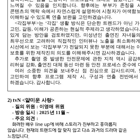
느껴질 수 있음을 인지합니다
.
향후에는 부부가 존칭을 
콘텐츠의 맥락 속에서 자연스럽게 설명하여 시청자가 어색함보
이해하실 수 있도록 연출 보완을 고민하겠습니다
.
<
각집부부
>
는
‘
각집
’
생활 방식은 단순한 트렌드가 아닌 가
고민
,
갈등
,
이해가 공존하는 현실적 주제라고 생각하였습니다
있게 담는 방안을 검토하였지만
,
미성년인 출연진 자녀들의
최우선으로 고려하여 직접적인 인터뷰나 노출을 최소화하
시선에서 보는
‘
각집부부
’
가 전달되지 못한 부분에 대해서는 
보호를 위한 제작진의 의도를 이해해주시면 감사하겠습니다
.
추가로 촬영 중 발생한 안전문제에 관한 지적 역시 공감
리허설 강화
,
출연진 대체 동선 마련 등 안전 프로세스 준수에
여러
소중한 의견을 보내주신 점 진심으로 감사드리며
,
고민하여 향후 프로그램 제작 시
,
구성과 연출 전반에서
하겠습니다
.
감사합니다
.
2) tvN <
얄미운 사랑
>
-
질의 위원
:
이영애 위원
-
방송 일시
: 2025
년
11
월
~
-
주요 의견
:
화려한 배우
line up
에 비해 스토리가 진부하고 흥미롭지
않습니다
.
현재의 트랜드에 잘 맞지 않고 다소 과거의 드라마 같은
느낌입니다
.