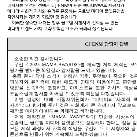
메시지를 우선한 선택은
CJ ENM
이 단순 엔터테인먼트 제공자가
아니라 사회적 가치와 윤리를 존중하는 글로벌 미디어 플랫폼임을
각인시키는 계기가 되었던 것 같습니다
.
이러한 성숙한 대처는 향후 글로벌 시청자가 신뢰할 수 있는
미디어 브랜드 가치 구축에 핵심 요소가 되리라 생각됩니다
CJ ENM
담당자 답변
소중한 의견 감사합니다
.
우선
< 2025 MAMA AWARDS>
를 제작한 저희 제작진 
평가를 받아 큰 책임감과 감사함을 느끼고 있습니다
.
홍콩 현지 참사 소식이 전해진 직후
,
무엇보다 중요한 것
피해자와 유가족에 대한 애도와 연대의 마음이라고 판단
방향을 신속하게 조정하고
,
아티스트들 또한 가사와 의상을
조심스럽게 행사를 이어갈 수 있도록 최선을 다했습니다
.
이번 결정에 대해 시청자위원회가
“
미디어의 사회적 
사례
”
라고 평가해 주신 것은 저희에게 큰 격려이자 앞으로도
제작을 이어가야 한다는 과제라고 생각합니다
.
저희 제작진은
<MAMA AWARDS>
가 단순한 시상식이
존중하는 글로벌 미디어 플랫폼으로 성장해야 한다는 점을 
모든 제작 과정에서 사회적 책임을 우선에 두고 시청자와 글
콘텐츠를 만들기 위해 계속해서 노력하겠습니다
.