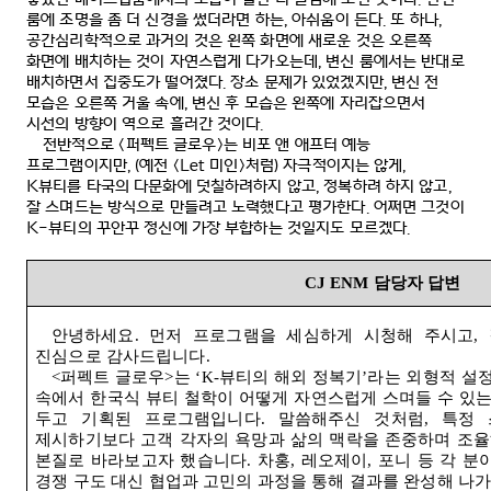
룸에 조명을 좀 더 신경을 썼더라면 하는
,
아쉬움이 든다
.
또 하나
,
공간심리학적으로 과거의 것은 왼쪽 화면에 새로운 것은 오른쪽
화면에 배치하는 것이 자연스럽게 다가오는데
,
변신 룸에서는 반대로
배치하면서 집중도가 떨어졌다
.
장소 문제가 있었겠지만
,
변신 전
모습은 오른쪽 거울 속에
,
변신 후 모습은 왼쪽에 자리잡으면서
시선의 방향이 역으로 흘러간 것이다
.
전반적으로
<
퍼펙트 글로우
>
는 비포 앤 애프터 예능
프로그램이지만
, (
예전
<Let
미인
>
처럼
)
자극적이지는 않게
,
K
뷰티를 타국의 다문화에 덧칠하려하지 않고
,
정복하려 하지 않고
,
잘 스며드는 방식으로 만들려고 노력했다고 평가한다
.
어쩌면 그것이
K-
뷰티의 꾸안꾸 정신에 가장 부합하는 것일지도 모르겠다
.
CJ ENM
담당자 답변
안녕하세요
.
먼저 프로그램을 세심하게 시청해 주시고
,
진심으로 감사드립니다
.
<
퍼펙트 글로우
>
는
‘K-
뷰티의 해외 정복기
’
라는 외형적 설
속에서 한국식 뷰티 철학이 어떻게 자연스럽게 스며들 수 있
두고 기획된 프로그램입니다
.
말씀해주신 것처럼
,
특정 
제시하기보다 고객 각자의 욕망과 삶의 맥락을 존중하며 조율
본질로 바라보고자 했습니다
.
차홍
,
레오제이
,
포니 등 각 분
경쟁 구도 대신 협업과 고민의 과정을 통해 결과를 완성해 나가