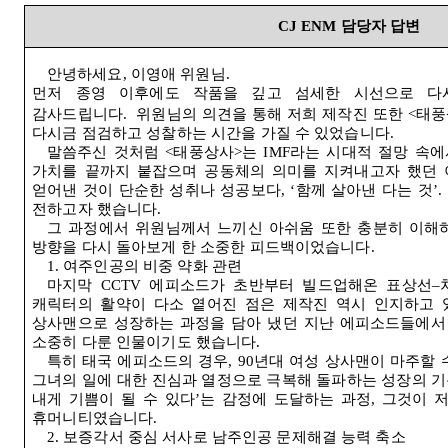
CJ ENM
담당자 답변
안녕하세요
,
이영애 위원님
.
먼저 종영 이후에도 작품을 깊고 섬세한 시선으로 다
감사드립니다
.
위원님의 의견을 통해 저희 제작진 또한
<
태풍
다시금 점검하고 성찰하는 시간을 가질 수 있었습니다
.
말씀주신 것처럼
<
태풍상사
>
는
IMF
라는 시대적 절망 속
가치를 끝까지 붙잡으며 공동체의 의미를 지켜내고자 했던
얻어낸 것이 단순한 성취나 성공보다
, ‘
함께 살아낸 다는 것
’.
전하고자 했습니다
.
그 과정에서 위원님께서 느끼신 아쉬움 또한 충분히 이해
방향을 다시 돌아보게 한 소중한 피드백이었습니다
.
1.
여주인공의 비중 약화 관련
마지막
CCTV
에피소드가 초반부터 빌드업해온 표상선
–
캐릭터의 활약이 다소 옅어진 점은 제작진 역시 인지하고
상사맨으로 성장하는 과정을 담아 냈던 지난 에피소드들에서
소중히 다룬 인물이기도 했습니다
.
특히 태국 에피소드의 경우
, 90
년대 여성 상사맨이 마주할 
그녀의 일에 대한 진심과 열정으로 극복해 돌파하는 성장의 
내게 기쁨이 될 수 있다
’
는 감정에 도달하는 과정
,
그것이 
휴머니티였습니다
.
2.
보증각서 중심 서사로 남주인공 문제해결 능력 축소