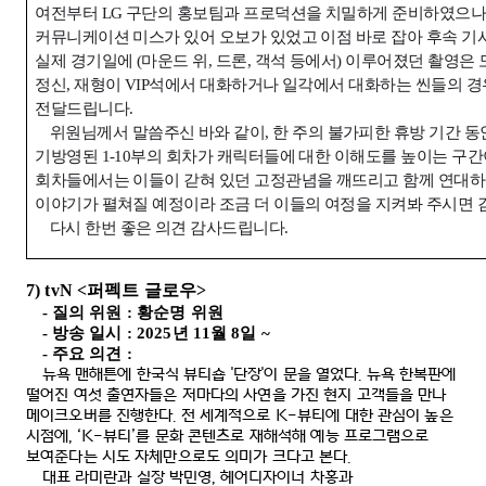
여전부터
LG
구단의 홍보팀과 프로덕션을 치밀하게 준비하였으
커뮤니케이션 미스가 있어 오보가 있었고 이점 바로 잡아 후속 기
실제 경기일에
(
마운드 위
,
드론
,
객석 등에서
)
이루어졌던 촬영은 
정신
,
재형이
VIP
석에서 대화하거나 일각에서 대화하는 씬들의 경
전달드립니다
.
위원님께서 말씀주신 바와 같이
,
한 주의 불가피한 휴방 기간 
기방영된
1-10
부의 회차가 캐릭터들에 대한 이해도를 높이는 구
회차들에서는 이들이 갇혀 있던 고정관념을 깨뜨리고 함께 연대
이야기가 펼쳐질 예정이라 조금 더 이들의 여정을 지켜봐 주시면
다시 한번 좋은 의견 감사드립니다
.
7) tvN <
퍼펙트 글로우
>
-
질의 위원
:
황순명 위원
-
방송 일시
: 2025
년
11
월
8
일
~
-
주요 의견
:
뉴욕 맨해튼에 한국식 뷰티숍
'
단장
'
이 문을 열었다
.
뉴욕 한복판에
떨어진 여섯 출연자들은 저마다의 사연을 가진 현지 고객들을 만나
메이크오버를 진행한다
.
전 세계적으로
K-
뷰티에 대한 관심이 높은
시점에
, ‘K-
뷰티
’
를 문화 콘텐츠로 재해석해 예능 프로그램으로
보여준다는 시도 자체만으로도 의미가 크다고 본다
.
대표 라미란과 실장 박민영
,
헤어디자이너 차홍과