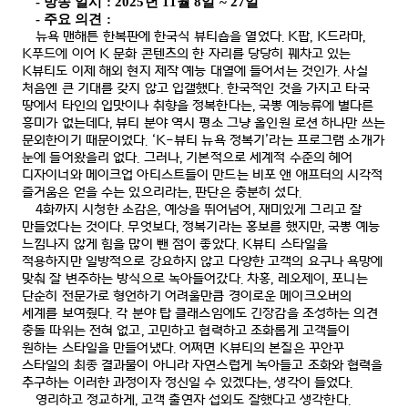
-
방송 일시
: 2025
년
11
월
8
일
~ 27
일
-
주요 의견
:
뉴욕 맨해튼 한복판에 한국식 뷰티숍을 열었다
. K
팝
, K
드라마
,
K
푸드에 이어
K
문화 콘텐츠의 한 자리를 당당히 꿰차고 있는
K
뷰티도 이제 해외 현지 제작 예능 대열에 들어서는 것인가
.
사실
처음엔 큰 기대를 갖지 않고 입갤했다
.
한국적인 것을 가지고 타국
땅에서 타인의 입맛이나 취향을 정복한다는
,
국뽕 예능류에 별다른
흥미가 없는데다
,
뷰티 분야 역시 평소 그냥 올인원 로션 하나만 쓰는
문외한이기 때문이었다
.
‘
K-
뷰티 뉴욕 정복기’라는 프로그램 소개가
눈에 들어왔을리 없다
.
그러나
,
기본적으로 세계적 수준의 헤어
디자이너와 메이크업 아티스트들이 만드는 비포 앤 애프터의 시각적
즐거움은 얻을 수는 있으리라는
,
판단은 충분히 섰다
.
4
화까지 시청한 소감은
,
예상을 뛰어넘어
,
재미있게 그리고 잘
만들었다는 것이다
.
무엇보다
,
정복기라는 홍보를 했지만
,
국뽕 예능
느낌나지 않게 힘을 많이 뺀 점이 좋았다
. K
뷰티 스타일을
적용하지만 일방적으로 강요하지 않고 다양한 고객의 요구나 욕망에
맞춰 잘 변주하는 방식으로 녹아들어갔다
.
차홍
,
레오제이
,
포니는
단순히 전문가로 형언하기 어려울만큼 경이로운 메이크오버의
세계를 보여줬다
.
각 분야 탑 클래스임에도 긴장감을 조성하는 의견
충돌 따위는 전혀 없고
,
고민하고 협력하고 조화롭게 고객들이
원하는 스타일을 만들어냈다
.
어쩌면
K
뷰티의 본질은 꾸안꾸
스타일의 최종 결과물이 아니라 자연스럽게 녹아들고 조화와 협력을
추구하는 이러한 과정이자 정신일 수 있겠다는
,
생각이 들었다
.
영리하고 정교하게
,
고객 출연자 섭외도 잘했다고 생각한다
.