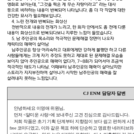
영화로 보이는데
, “
그것을 찍은 게 무슨 자랑이라고
”
라는 대사
등으로 비하하는 내용이 반복되어 나타납니다
.
좀 더 각 직업에 대한
건강한 묘사가 필요해보입니다
.
4.
느린 전개와 반복되는 회상신
전반적으로 내용의 전개가 느리고
,
한 회차 안에서도 좀 전에 다룬
내용이 회상신으로 반복되다보니 지루한 느낌이 들었습니다
.
5.
남 주인공의 목소리와 적극적인 문제해결 장면이 나오자
캐릭터의 매력이 살아남
남주인공은 항상 어리숙하고 대표에게만 강하게 불평만 하고 다른
사람들에게는 크게 자기 주장도 못하고 제대로 된 문제해결 모습을
보이지 않아 주인공으로 매력이 없다가
, 7~8
회가 되어서야 조금씩
적극적인 태도가 나타남
.
이때부터 남주인공의 매력이 살아났지만
스토리가 지지부진하여 살아나기 시작한 남주인공의 매력을 잘
살려내지 못하는 느낌입니다
.
CJ ENM
담당자 답변
안녕하세요
이영애 위원님
,
먼저
<
얄미운 사랑
>
에 보내주신 고견 진심으로 감사드립니다
.
저희 작품은 초기 기획 단계부터 지향점이 보다 쉽고 편하게 시
free
코미디였고
,
이와 같은 목표 하에
단순하고 명료한 네러티브와 