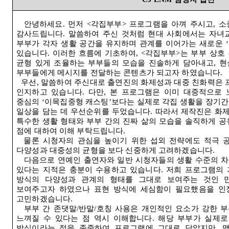
안녕하세요
.
먼저
<
각집부부
>
프로그램을 아껴 주시고
,
소
감사드립니다
.
말씀하여 주신 것처럼 현대 사회에서는 자녀
부부가 각자 생활 공간을 유지하며 관계를 이어가는 새로운
‘
있습니다
.
이러한 흐름에 기초하여
, <
각집부부
>
는 부부 상호
균형 있게 조율하는 부부들의 모습을 진솔하게 담아내고
,
현
부부들에게 메시지를 전달하는 콘텐츠가 되고자 하였습니다
.
우선
,
말씀하여 주신대로 출연진의 화제성과 대중 친화력은 
인지하고 있습니다
.
다만
,
본 프로그램은 이미 대중적으로 
중심의
‘
이목집중형 캐스팅
’
보다는 실제로 각집 생활을 장기간
일상을 담는 데 우선순위를 두었습니다
.
따라서 제작진은 화
특수한 생활 형태와 부부 간의 진짜 삶의 모습을 솔직하게 공
점에 대하여 이해 부탁드립니다
.
물론 시청자의 관심을 높이기 위한 섭외 전략에도 적극 
다양성과 대중성의 균형을 보다 신중하게 고려하겠습니다
.
다음으로 연예인 출연자와 일반 시청자들의 생활 수준의 차
있다는 지적은 충분이 수용하고 있습니다
.
저희 프로그램의 
방식의 다양성과 관계의 형태를 그대로 보여주는 것인 
보여주고자 하였으나 표현 방식에 세심함이 필요했음을 인
고민하겠습니다
.
부부 간 존댓말
/
반말
/
호칭 사용은 개인적인 요소가 강한 
느껴질 수 있다는 점 역시 이해합니다
.
해당 부부가 실제로
방식이라는 점을 존중하여 프로그램에 그대로 담았지만
,