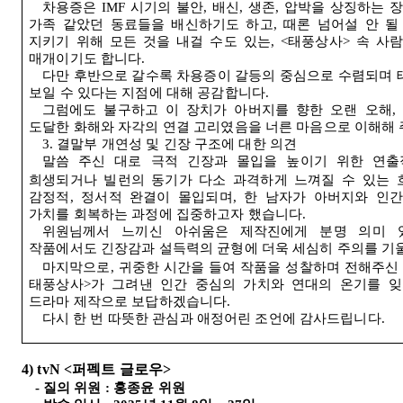
차용증은
IMF
시기의 불안
,
배신
,
생존
,
압박을 상징하는 
가족 같았던 동료들을 배신하기도 하고
,
때론 넘어설 안 될
지키기 위해 모든 것을 내걸 수도 있는
, <
태풍상사
>
속 사
매개이기도 합니다
.
다만 후반으로 갈수록 차용증이 갈등의 중심으로 수렴되며 
보일 수 있다는 지점에 대해 공감합니다
.
그럼에도 불구하고 이 장치가 아버지를 향한 오랜 오해
도달한 화해와 자각의 연결 고리였음을 너른 마음으로 이해해
3.
결말부 개연성 및 긴장 구조에 대한 의견
말씀 주신 대로 극적 긴장과 몰입을 높이기 위한 연출
희생되거나 빌런의 동기가 다소 과격하게 느껴질 수 있는
감정적
,
정서적 완결이 몰입되며
,
한 남자가 아버지와 인
가치를 회복하는 과정에 집중하고자 했습니다
.
위원님께서 느끼신 아쉬움은 제작진에게 분명 의미 
작품에서도 긴장감과 설득력의 균형에 더욱 세심히 주의를 
마지막으로
,
귀중한 시간을 들여 작품을 성찰하며 전해주신
태풍상사
>
가 그려낸 인간 중심의 가치와 연대의 온기를 잊
드라마 제작으로 보답하겠습니다
.
다시 한 번 따뜻한 관심과 애정어린 조언에 감사드립니다
.
4) tvN <
퍼펙트 글로우
>
-
질의 위원
:
홍종윤 위원