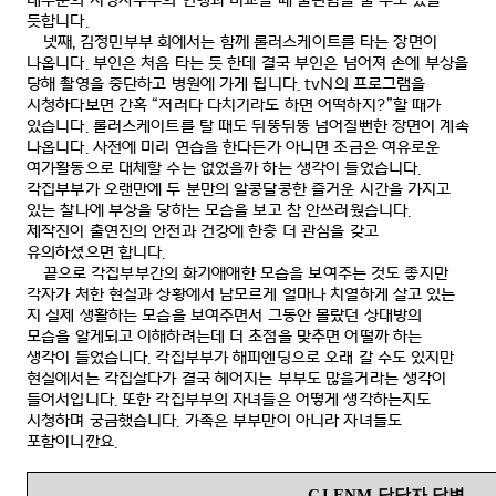
대부분의 시청자부부의 언행과 비교할 때 불편함을 줄 수도 있을
듯합니다
.
넷째
,
김정민부부 회에서는 함께 롤러스케이트를 타는 장면이
나옵니다
.
부인은 처음 타는 듯 한데 결국 부인은 넘어져 손에 부상을
당해 촬영을 중단하고 병원에 가게 됩니다
. tvN
의 프로그램을
시청하다보면 간혹
“
저러다 다치기라도 하면 어떡하지
?”
할 때가
있습니다
.
롤러스케이트를 탈 때도 뒤뚱뒤뚱 넘어질뻔한 장면이 계속
나옵니다
.
사전에 미리 연습을 한다든가 아니면 조금은 여유로운
여가활동으로 대체할 수는 없었을까 하는 생각이 들었습니다
.
각집부부가 오랜만에 두 분만의 알콩달콩한 즐거운 시간을 가지고
있는 찰나에 부상을 당하는 모습을 보고 참 안쓰러웠습니다
.
제작진이 출연진의 안전과 건강에 한층 더 관심을 갖고
유의하셨으면 합니다
.
끝으로 각집부부간의 화기애애한 모습을 보여주는 것도 좋지만
각자가 처한 현실과 상황에서 남모르게 얼마나 치열하게 살고 있는
지 실제 생활하는 모습을 보여주면서 그동안 몰랐던 상대방의
모습을 알게되고 이해하려는데 더 초점을 맞추면 어떨까 하는
생각이 들었습니다
.
각집부부가 해피엔딩으로 오래 갈 수도 있지만
현실에서는 각집살다가 결국 헤어지는 부부도 많을거라는 생각이
들어서입니다
.
또한 각집부부의 자녀들은 어떻게 생각하는지도
시청하며 궁금했습니다
.
가족은 부부만이 아니라 자녀들도
포함이니깐요
.
CJ ENM
담당자 답변