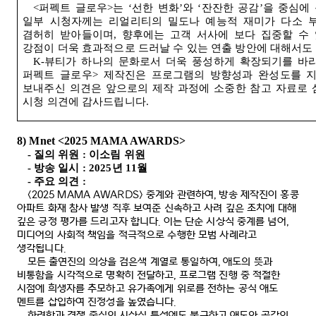
<
퍼펙트 글로우
>
는
‘
선한 변화
’
와
‘
잔잔한 공감
’
을 중심에
일부 시청자께는 리얼리티의 밀도나 예능적 재미가 다소 
겸허히 받아들이며
,
향후에는 고객 서사에 보다 집중할 수
강점이 더욱 효과적으로 드러날 수 있는 연출 방안에 대해서
K-
뷰티가 하나의 문화로서 더욱 풍성하게 확장되기를 바라
퍼펙트 글로우
>
제작진은 프로그램의 방향성과 완성도를 
보내주신 의견은 앞으로의 제작 과정에 소중한 참고 자료로
시청 의견에 감사드립니다
.
8) Mnet <2025 MAMA AWARDS>
-
질의 위원
:
이소림 위원
-
방송 일시
: 2025
년
11
월
-
주요 의견
:
<2025 MAMA AWARDS>
중계와 관련하여
,
방송 제작진이 홍콩
아파트 화재 참사 발생 직후 보여준 신속하고 사려 깊은 조치에 대해
깊은 긍정 평가를 드리고자 합니다
.
이는 단순 시상식 중계를 넘어
,
미디어의 사회적 책임을 적극적으로 수행한 모범 사례라고
생각됩니다
.
모든 출연진의 의상을 검은색 계열로 통일하여
,
애도의 뜻과
비통함을 시각적으로 명확히 전달하고
,
프로그램 진행 중 적절한
시점에 희생자를 추모하고 유가족에게 위로를 전하는 공식 애도
멘트를 삽입하여 진정성을 높였습니다
.
화려함과 경쟁 중심의 시상식 특성에도 불구하고 애도와 공감의