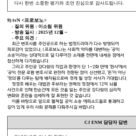
다시 한번 소중한 평가와 조언 진심으로 감사드립니다
.
9) tvN <
프로보노
>
-
질의 위원
:
이소림 위원
-
방송 일시
: 2025
년
12
월
~
-
주요 의견
:
최근 변호사를 주인공으로 하는 법정드라마가 다수 방영되어
피로감이 있었으나
, <
프로보노
>
는 사회적 약자를 대변하는
'
공익
소송
'
이라는 상대적으로 덜 다루어진 소재를 전면에 내세운 점에서
참신하게 다가왔습니다
.
그리고 주인공 강다윗의 직업과 환경이 단
1~2
화 만에
'
판사
'
에서
'
공익 전문 로펌 변호사
'
로 완전히 전환된 점이 신선했고
, '
돈
'
이 아닌
'
정의
'
를 다루는 팀에 배치됨으로써 겪게 될 성장 서사가 기대됩니다
.
정경호 배우는 대법관 후보라는 권력의 정점에서
12
억 뇌물
사건으로 인해 한순간에 모든 것을 잃는 주인공 강다윗의 심리적
변화와 혼란을 섬세하게 잘 표현한 것 같습니다
.
이를 바탕으로 앞으로 펼쳐질 공익 소송 에피소드들로 통쾌하고
깊이 있게 우리 사회 문제를 다뤄주시길 바랍니다
.
CJ ENM
담당자 답변