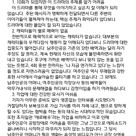
1.
10
회가 되었지만 이 드라마의 주제를 알기 어려움
이 드라마를 통해 무엇을 이야기하고 싶은지 잘 이해가 되지
않습니다
.
주된 메시지가 명확하게 전달되면서 다른 주변의
이야기들이 펼쳐져야 하는데
,
핵심 주제가 파악되지 않다보니
드라마에 대한 몰입이 잘 되지 않았습니다
.
2.
캐릭터들이 별로 매력이 없음
전반적으로 매력적으로 보이는 캐릭터가 없습니다
.
대부분의
캐릭터들의 우격다짐식 행동이 잘 이해되지 않다보니 드라마에 대한
집중도가 떨어집니다
.
남주인공은 기존의 강한 배역과는 달리 자기
주장도 잘 못하고
,
계속 현재의 자신의 모습에 불만족하면서 화만
내고 있습니다
.
호구에 가까운 배역이다 보니 맞지 않는 옷을 입고
있는 듯했고
, 4
회 중반 전까지는
‘
나 지금 연기하고 있다
’
는 느낌이
들 정도로 자연스러움이 없었습니다
.
여주인공 역시 무례함과 강한
표현 사이에서 아슬아슬한 줄타기를 하고 있습니다
.
그 외에도
남주인공의 어머니
,
여주인공의 직장상사 등의 배역들이
막무가내식의 문제해결을 하다보니 감정이입을 하기 어려웠습니다
.
3.
직업에 대한 건강한 묘사가 아쉬움
기자가 아무런 준비도 없이 영혼없는 인텨뷰를 시도했다가
거절당하자 보복성으로 가십 기사를 여러 차례 내고
,
펜으로 망하게
할 수도 있다는 협박을 하는 등의 태도는 시대착오적인 모습입니다
.
또한 초지일관
‘
애로배우
’
라는 직업을 비하하고 이로 인해
남주인공이 공항장애로 어려움을 겪지만 그냥 그것으로 에피소드가
끝나버리니 시작하고 마무리가 되지 않는 느낌입니다
.
그 당시
남주인공 어머니가 찍은 영화는 음성적 비디오가 아닌 극장 상영용