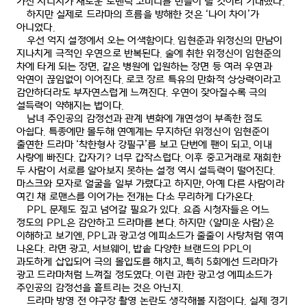
가진 시너지가 새로운 로맨틱 코미디를 만들어 낼 것이라 기대했다
.
하지만 실제로 드라마의 흐름을 방해한 것은
‘
나이 차이
’
가
아니었다
.
우선 억지 설정에서 오는 어색함이다
.
임현준과 위정신의 만남이
지나치게 극적인 우연으로 반복된다
.
술에 취한 위정신이 임현준의
차에 타게 되는 장면
,
같은 병원에 입원하는 장면 등 여러 우연과
악연이 끊임없이 이어진다
.
로코 장르 특유의 만화적 상상력이라고
감안하더라도 부자연스럽게 느껴진다
.
우연이 잦아질수록 극의
설득력이 약해지는 법이다
.
남녀 주인공의 감정선과 관계 변화에 개연성이 부족한 점도
아쉽다
.
특종에만 몰두해 연예계는 무지하던 위정신이 임현준이
출연한 드라마
‘
착한형사 강필구
’
를 보고 단번에 팬이 되고
,
이내
사랑에 빠진다
.
갑자기
?
너무 갑작스럽다
.
이후 중고거래로 재회한
두 사람이 서로를 알아보지 못하는 설정 역시 설득력이 떨어진다
.
마스크와 모자로 얼굴을 일부 가렸다고 하지만
,
아예 다른 사람이라
여긴 채 로맨스를 이어가는 전개는 다소 무리하게 다가온다
.
PPL
문제도 짚고 넘어갈 필요가 있다
.
요즘 시청자들은 어느
정도의
PPL
은 감안하고 드라마를 본다
.
하지만
<
얄미운 사람
>
은
이해하고 보기엔
, PPL
과 광고성 에피소드가 줄줄이 사탕처럼 엮여
나온다
.
라면 광고
,
서브웨이
,
밥솥 다양한 브랜드의
PPL
이
과도하게 삽입되어 극의 몰입도를 해치고
,
특히
5
회에선 드라마가
광고 드라마처럼 느껴질 정도였다
.
이런 과한 광고성 에피소드가
주인공의 감정선을 흩트리는 것은 아닌지
.
드라마 방영 전 야구장 촬영 논란도 생각해볼 지점이다
.
실제 경기