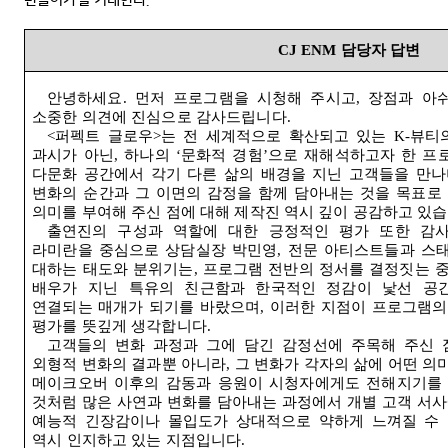
만들어가길 기대한다
.
CJ ENM
담당자 답변
안녕하세요
.
먼저 프로그램을 시청해 주시고
,
장점과 아
소중한 의견에 진심으로 감사드립니다
.
<
퍼펙트 글로우
>
는 전 세계적으로 확산되고 있는
K-
뷰티
과시가 아닌
,
하나의
‘
문화적 경험
’
으로 재해석하고자 한 프
다문화 공간에서 각기 다른 삶의 배경을 지닌 고객들을 만
변화의 순간과 그 이면의 감정을 함께 담아내는 것을 목표로
의미를 부여해 주신 점에 대해 제작진 역시 깊이 공감하고 있
출연진의 구성과 역할에 대한 긍정적인 평가 또한 감
라미란을 중심으로 상담실장 박민영
,
전문 아티스트들과 스
대하는 태도와 분위기는
,
프로그램 전반의 정서를 결정짓는 
배우가 지닌 특유의 친근함과 한국적인 정감이 낯선 공
연결되는 매개가 되기를 바랐으며
,
이러한 지점이 프로그램의
평가를 뜻깊게 생각합니다
.
고객들의 변화 과정과 그에 담긴 감정선에 주목해 주신 
외형적 변화의 결과뿐 아니라
,
그 변화가 각자의 삶에 어떤 
메이크오버 이후의 감동과 응원이 시청자에게도 전해지기를
것처럼 많은 사연과 변화를 담아내는 과정에서 개별 고객 서사
예능적 긴장감이나 몰입도가 상대적으로 약하게 느껴질 수
역시 인지하고 있는 지점입니다
.