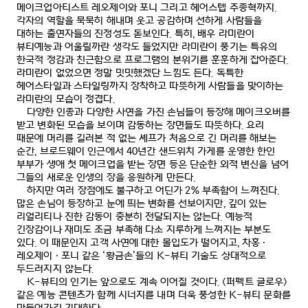
메이크업아티스트 레오제이와 포니 그리고 헤어스텝 주종혁까지
.
각자의 역할을 묵묵히 해내며 웃고 공감하며 선하게 사람들을
대하는 출연자들의 진정성도 돋보인다
.
특히
,
배우 라미란이
뷰티예능과 어울릴까란 생각도 들었지만 라미란이 풍기는 특유의
한국적 정감과 친근함으로 프로그램의 분위기를 훈훈하게 잡아준다
.
라미란이 없었으면 정말 밋밋했겠단 느낌도 든다
.
독특한
헤어스타일과 스타일링까지 장착하고 따뜻하게 사람들을 맞이하는
라미란의 모습이 정겹다
.
다양한 인종과 다양한 사연을 가진 손님들이 등장해 메이크오버를
받고 변화된 모습을 보이며 감동하는 장면들도 따뜻하다
.
요리
때문에 머리를 길러본 적 없는 셰프가 처음으로 긴 머리를 해보는
순간
,
브로드웨이 인근에서
40
년간 샌드위치 가게를 운영한 한인
부부가 생애 첫 메이크업을 받는 장면 등은 단순한 외적 변신을 넘어
그들의 새로운 인생의 장을 응원하게 만든다
.
하지만 여러 장점에도 불구하고 어딘가
2%
부족함이 느껴진다
.
많은 손님이 등장하고 눈에 띄는 변화를 선보이지만
,
깊이 있는
리얼리티나 진한 감동이 충분히 전달되지는 않는다
.
예능적
긴장감이나 재미도 조금 부족해 다소 지루하게 느껴지는 부분도
있다
.
이 때문인지 고객 사연에 대한 몰입도가 떨어지고
,
차홍
·
레오제이
·
포니 같은
‘
황금손
’
들의
K-
뷰티 기술도 상대적으로
두드러지지 않는다
.
K-
뷰티의 인기는 앞으로도 계속 이어질 것이다
. <
퍼펙트 글로우
>
같은 예능 콘텐츠가 함께 시너지를 내며 더욱 풍성한
K-
뷰티 문화를