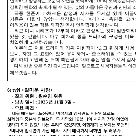
변화하고 성장하는 모순적 사연을 코믹하게 그리려 노력했습니다
.
강력한 변화의 촉매가 될 수 있는
,’
삶의 아름다운 우연과 인연의 
극중 현준이 다채로운 감정과 서사를 무게감 있게 이끌
기용은 어렵지 않았나 생각합니다
.
여러가지 측면을 고려
어려움이 있는 점은 제작진 역시 안타깝게 생각합니다
.
최근 미니 시리즈가
12
부작 이하로 편성되는 것이 일반화되
있을 것 같습니다
.
다수 회차의 롱폼 드라마의 구성을 더욱 
치열하게 고민하겠습니다
.
아무래도 저희 드라마의 기획 지향점이
‘
쉽고 편하게 시청
보니
,
자칫 그 표현에 있어 유치하거나 촌스러워질 수 있는 
경계하며 고민해 온 저희 룩앤필에 대해 좋은 말씀 주셔서 감
다시 한번 좋은 의견 감사드립니다
.
앞으로도 시청자분들의 의견
애쓰겠습니다
.
6) tvN <
얄미운 사랑
>
-
질의 위원
:
황순명 위원
-
방송 일시
: 2025
년
11
월
3
일
~
-
주요 의견
:
대형 배우들이 포진했다
.
이정재와 임지연의 만남만으로도
화제성은 충분히 담보됐다
.
두 사람의
18
살 나이 차이가 감정 이입에
방해가 되지 않겠느냐는 우려도 있었지만
,
이정재가 선보이는 로맨틱
코미디와 임지연이 가진 배우로서의 매력까지 더하면
,
두 배우가