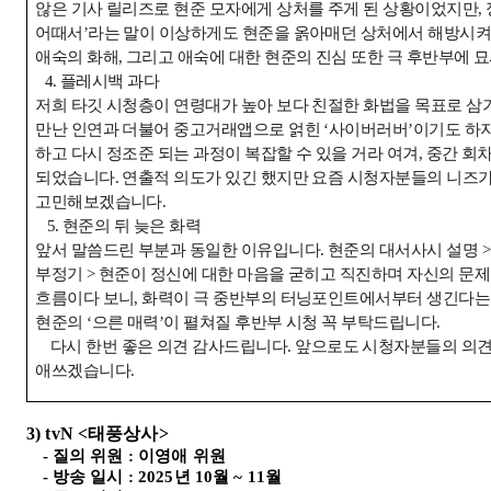
않은 기사 릴리즈로 현준 모자에게 상처를 주게 된 상황이었지만
,
어때서
’
라는 말이 이상하게도 현준을 옭아매던 상처에서 해방시
애숙의 화해
,
그리고 애숙에 대한 현준의 진심 또한 극 후반부에 
4.
플레시백 과다
저희 타깃 시청층이 연령대가 높아 보다 친절한 화법을 목표로 삼
만난 인연과 더불어 중고거래앱으로 얽힌
‘
사이버러버
’
이기도 하
하고 다시 정조준 되는 과정이 복잡할 수 있을 거라 여겨
,
중간 회
되었습니다
.
연출적 의도가 있긴 했지만 요즘 시청자분들의 니즈가
고민해보겠습니다
.
5.
현준의 뒤 늦은 화력
앞서 말씀드린 부분과 동일한 이유입니다
.
현준의 대서사시 설명
부정기
>
현준이 정신에 대한 마음을 굳히고 직진하며 자신의 문
흐름이다 보니
,
화력이 극 중반부의 터닝포인트에서부터 생긴다는 
현준의
‘
으른 매력
’
이 펼쳐질 후반부 시청 꼭 부탁드립니다
.
다시 한번 좋은 의견 감사드립니다
.
앞으로도 시청자분들의 의견
애쓰겠습니다
.
3) tvN <
태풍상사
>
-
질의 위원
:
이영애 위원
-
방송 일시
: 2025
년
10
월
~ 11
월