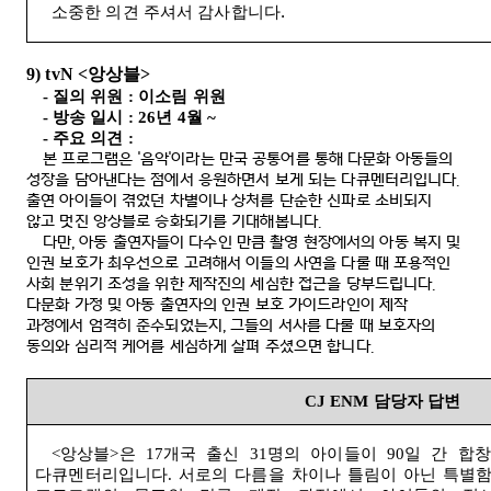
.
소중한
의견
주셔서
감사합니다
9) tvN <
앙상블
>
-
질의 위원
:
이소림 위원
-
방송 일시
: 26
년
4
월
~
-
주요 의견
:
본 프로그램은
'
음악
'
이라는 만국 공통어를 통해 다문화 아동들의
성장을 담아낸다는 점에서 응원하면서 보게 되는 다큐멘터리입니다
.
출연 아이들이 겪었던 차별이나 상처를 단순한 신파로 소비되지
않고 멋진 앙상블로 승화되기를 기대해봅니다
.
다만
,
아동 출연자들이 다수인 만큼 촬영 현장에서의 아동 복지 및
인권 보호가 최우선으로 고려해서 이들의 사연을 다룰 때 포용적인
사회 분위기 조성을 위한 제작진의 세심한 접근을 당부드립니다
.
다문화 가정 및 아동 출연자의 인권 보호 가이드라인이 제작
과정에서 엄격히 준수되었는지
,
그들의 서사를 다룰 때 보호자의
동의와 심리적 케어를 세심하게 살펴 주셨으면 합니다
.
CJ ENM
담당자 답변
<
앙상블
>
은
17
개국 출신
31
명의 아이들이
90
일 간 합
다큐멘터리입니다
.
서로의 다름을 차이나 틀림이 아닌 특별함