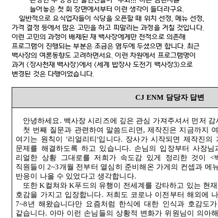
완성한 후 등장한 출연진들이
“
우와
!!!”
하는 감탄사를
늘어놓은 첫 회 장면에서부터 이런 생각이 들더라구요
.
일반적으로 요식업자들이 식당을 오픈할 때 위치 선정
,
메뉴 선정
,
가격 결정 등에서 많은 고민을 하고 피말리는 과정을 거칠 것입니다
.
이런 고민의 과정이 배제된 채 백사장에게만 전적으로 의존해
프로그램이 진행되는 부분은 조금은 염두에 두셨으면 합니다
.
최근
백사장의 여론동향도 고려하면서요
.
이런 차원에서 프로그램명이
과거
<
장사천재 백사장
>
에서
<
세계 밥장사 도전기 백사장
3>
으로
변경된 것은 다행이었습니다
.
CJ ENM
담당자 답변
안녕하세요
.
백사장 시리즈에 깊은 관심 가져주셔서 먼저 감
첫 번째 질문과 관련하여 말씀드리면
,
제작진은 지금까지 여
여기는 원칙이
'
리얼리티
'
입니다
.
장사가 시작되면 제작진의 
문제를 해결하도록 하고 있습니다
.
손님의 입장부터 사장님
리얼한 상황 그대로를 저희가 속도감 있게 정리한 것이
<
직원들이
2~3
개월 전부터 열심히 준비해온 가게의 컨셉과 메
반응이 나올 수 있었다고 생각합니다
.
또한
K
컬쳐와
K
푸드의 유행이 전세계를 강타하고 있는 현재
호감을 가지고 입장합니다
.
저희도 코로나 이전부터 해외에 
7~8
년 해왔습니다만 요즘처럼 한식에 대한 인식과 호감도가
같습니다
.
아마 이런 손님들의 상황적 변화가 위원님이 의아해