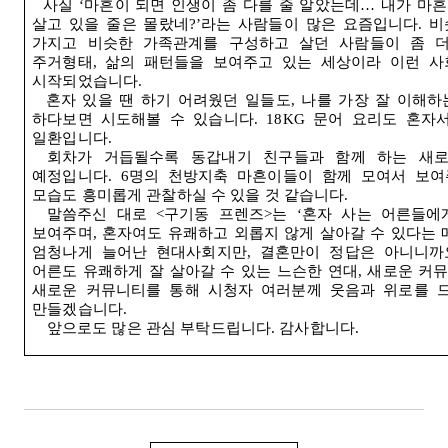
사실
‘
마흔이 되면 인생이 좀 다를 줄 알았는데
…
내가 마흔
살고 있을 줄은 몰랐네
?’
라는 사람들이 많은 요즘입니다
.
비
가지고 비슷한 가족관계를 구성하고 살던 사람들이 좀 
주거형태
,
삶의 패턴들을 보여주고 있는 세상이라 이런 사
시작되었습니다
.
혼자 있을 땐 하기 어려웠던 일들도
,
나를 가장 잘 이해하
하다보면 시도해볼 수 있습니다
. 18KG
문어 요리도 혼자
일환입니다
.
회차가 거듭될수록 동갑내기 친구들과 함께 하는 새
예정입니다
. 6
명의 천방지축 마흔이들이 함께 모여서 보여
모습도 흥미롭게 관찰하실 수 있을 것 같습니다
.
말씀주신 대로
<
구기동 프렌즈
>
는
‘
혼자 사는 어른들에
보여주며
,
혼자여도 유쾌하고 외롭지 않게 살아갈 수 있다는
엄청나게 늘어난 현대사회지만
,
결혼만이 정답은 아니니까
어른도 유쾌하게 잘 살아갈 수 있는 느슨한 연대
,
새로운 커
새로운 커뮤니티를 통해 시청자 여러분께 웃음과 위로를 
만들겠습니다
.
앞으로도 많은 관심 부탁드립니다
.
감사합니다
.