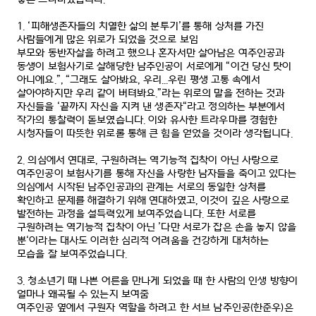
1. ‘
피해생존자들의 치열한 삶의 분투기
’
를 통해 상처를 가진
사람들에게 많은 위로가 되었을 것으로 보임
부모와 동반자살을 하려고 했으나 혼자서만 살아남은 여주인공과
동생이 보험사기로 살해당한 남주인공이 서로에게
“
이건 당신 탓이
아니에요
.”, “
그래도 살아봐요
,
우리
...
우린 평생 고통 속에서
살아야하지만 우리 같이 버텨봐요
.”
라는 위로의 말을 전하는 것과
자신들을
‘
끝까지 자신을 지켜 낸 생존자
“
라고 정의하는 부분에서
작가의 통찰력이 돋보였습니다
.
이와 유사한 트라우마를 경험한
시청자들이 따뜻한 위로롤 통해 큰 힘을 얻었을 것이라 생각됩니다
.
2.
의심에서 연대로
,
구원하려는 역기능적 집착이 아닌 사랑으로
여주인공이 보험사기를 통해 자신을 사랑한 남자들을 죽이고 있다는
의심에서 시작된 남주인공과의 관계는 서로의 동일한 상처를
확인하고 문제를 해결하기 위해 연대하였고
,
이것이 깊은 사랑으로
발전하는 과정을 설득력있게 보여주었습니다
.
또한 서로를
구원하려는 역기능적 집착이 아닌
’
다만 서로가 잡은 손을 놓지 않을
뿐
‘
이라는 대사도 이러한 심리적 어려움을 건강하게 대처하는
모습을 잘 보여주었습니다
.
3.
청소년기 때 나쁜 어른을 만나게 되었을 때 한 사람의 인생 방향이
얼마나 왜곡될 수 있는지 보여줌
여주인공 옆에서 구원자 역할을 하려고 한 서브 남주인공
(
한준우
)
은