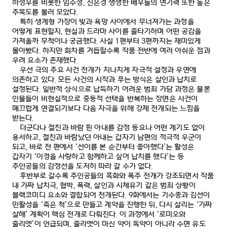
하정우를 비롯한 임수정
,
신은경 쟁쟁한 배우들의 연기력 또한 높은
주목도를 불러 모았다
.
특히 생계형 가장이 빚과 욕망 사이에서 무너져가는 과정을
어떻게 표현할지
,
현실과 드라마 사이를 줄타기하며 어떤 공감을
가져올까 무척이나 궁금했다
.
사실
1
편부터
3
편까지는 재미있게
몰아봤다
.
하지만 회차를 거듭할수록 작품 전반에 여러 아쉬운 점과
우려 요소가 존재했다
.
우선 극의 주요 사건 전개가 지나치게 자극적 설정과 우연에
의존하고 있다
.
모든 사건의 시작과 푸는 방식은 살인과 납치로
설정된다
.
일반적 상식으로 납득하기 어려운 범죄 가담 과정은 물론
인물들이 비현실적으로 충동적 선택을 반복하는 장면은 사건이
매끄럽게 연결되기보다 다음 자극을 위해 강제 전개되는 느낌을
받는다
.
더군다나 절친과 바람 핀 아내를 감정 동요나 어떤 계기도 없이
용서하고
,
절친과 바람났던 아내는 갑자기 남편의 적극적 우군이
되고
,
바로 전 편에서
‘
선이를 본 순간부터 좋아했다
’
는 활성은
갑자기
‘
이경을 사랑하고 함께하고 싶어 납치를 했다
’
는 등
주인공들의 감정선을 도저히 따라 갈 수가 없다
.
후반부로 갈수록 주인공들의 흑화와 폭주 전개가 강조되면서 작품
내 가짜 납치극
,
협박
,
폭력
,
살인과 시체유기 같은 범죄 상황이
블랙코미디 요소와 결합되어 전개된다
. 9
화에서는 기수종과 김선이
민활성을
‘
죽은 척
’
으로 만들고 계약을 진행한 뒤
,
다시 살리는
‘
가짜
살해
’
계획이 핵심 전개로 다뤄진다
.
이 과정에서
‘
로미오와
줄리엣
’
이 언급되며
,
줄리엣이 마신 약이 독약이 아니라 수면 유도