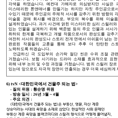
각색을 하였습니다
.
예컨대 가해자로 의심받지만 사실은 
미스테리한 톤앤매너를 만들기는 하지만 자칫 주인공으로서
수있기 때문에 주인공의 주체적 서사를 갖추기 위한 방향의 
미술품 경매 회사를 배경으로
,
부모의 복수를 위해 미술품
설계하였습니다
.
과거 사건에 얽힌 미스터리한 심리 스릴러와
있는 인물을 설계하기 위해 백준범 등의 주요 인물과 서사
취하되 한계를 극복하고 개별 작품으로서의 완성도를 갖추기
여전히 서사의 완성도나 스토리 전개 면에서 아쉬움이 남는 
완료된 작품들의 교훈을 통해 보다 추후 더 탄탄한 스
노력하도록 하겠습니다
.
언급하신 극 도입부의 손가락 절단 씬은 수위 조절 관
거쳤습니다
.
보험 사기라는 드라마 소재를 효과적으로 표현
위해 내부 논의 및 수정 과정을 거쳤습니다
.
범죄 스릴러 장르
있는데 앞으로도 자극적 장면이 연출되는 경우 더욱 세심하게
6) tvN <
대한민국에서 건물주 되는 법
>
-
질의 위원
:
황순명 위원
-
방송 일시
: 26
년
3
월
~ 4
월
-
주요 의견
:
<
대한민국에서 건물주 되는 법
>
은 부동산
,
영끌
,
자산 계층
상승이라는 시대의 욕망을 소재로 삼았다
.
현실적인 사회 문제인
부동산 계층 욕망을 블랙코미디와 스릴러 형식으로 어떻게 풀어낼지
,