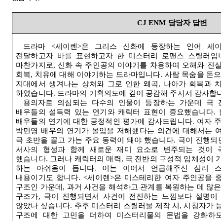
CJ ENM
담당자 답변
드라마
<
세이렌
>
은 그리스 신화에 등장하는 인어 세
전달하고자 바를 표현하고자 한 미스터리 로맨스 스릴러입
마찬가지로
,
신화 속 주인공의 이야기를 차용하여 오해와 진
회복
,
치유에 대해 이야기하는 드라마입니다
.
사람 목숨을 돈
지대에서 생겨나는 상처와 그로 인한 왜곡
,
나아가 회복과 
하였습니다
.
드라마의 기획의도에 깊이 공감해 주셔서 감사합
용의자로 의심되는 다수의 인물이 등장하는 가운데 극 
배우들의 설득력 있는 연기와 캐릭터 표현이 중요했습니다
.
배우들의 연기에 대한 긍정적인 평가에 감사드립니다
.
여자 
박민영 배우의 연기가 몰입을 저해했다는 의견에 대해서는 
극 초반을 끌고 가는 주요 동력이 돼야 했습니다
.
극이 진행되
서사의 형성과 함께 새로운 재미 요소로 변주되는 것이 
했습니다
.
그러나 캐릭터의 매력
,
극 전반의 구성적 입체성이 
하는 아쉬움이 듭니다
.
이는 이어서 언급해주신 심리 
내용이기도 합니다
. <
세이렌
>
은 미스테리한 여자 주인공을 
구조인 가운데
,
과거 사건을 해석하고 관계를 복원하는 데 많
구조가
,
극이 진행되면서 사건이 전진하는 느낌보다 설명이
않았나 싶습니다
.
추후 미스터리 스릴러물 제작 시
,
시청자가 
구조에 대한 고민을 더하여 미스터리물의 문법을 강화하