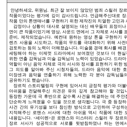
안녕하세요
,
위원님
.
최근 잘 보이지 않았던 범죄 스릴러 장
작품이었다는 평가에 깊이 감사드립니다
.
언급해주신대로 장
작품 만의 톤앤매너를 구현하기 위한 제작진의 치열한 고민과
감정이나 상황이 대사로 설명되는 대신 배우들의 표정이나
면이 큰 작품이었기에 영상
,
사운드 면에서 그 자체로 서사를 
준비
,
제작되었습니다
.
예컨대 원하는 영상 톤을 구현하기 
렌즈 사용을 시도하고
,
작품의 무드를 극대화하기 위해 사전
검토하는 등의 노력이 더해졌습니다
.
미술품 경매 회사를 배경
세팅해야 하는 이제껏 드라마에서 보여졌던 것보다 더 현
위한 연출 감독님과 미술 감독님의 노력이 있었습니다
.
드라마
역할이 아닌 음악 자체로 극의 서사와 정서를 표현하기 위한
그 의도를 알아봐 주신 시청자들의
,
드라마 음악에 대한 
미장센과 음악을 연출하기 위해 노력한 각 분야 감독님들
공유하기도 했습니다
.
장르적 스토리텔링의 구현에 있어서의 긍정적 평가와 더불
아쉬움을 전달해주신 의견은 유의 깊게 참고해야 할 것입
등장한 가운데 극 후반으로 갈수록 사건을 해결하는 데 주안
단순하게 느껴졌을 수 있을 것으로 생각됩니다
.
극 중 등장
사건 간의 유기성을 보다 참신한 방식으로 고민하여 구성하
지적해주신 로맨스 서사에 대한 아쉬움 역시 작품에 대한 
내용입니다
. <
세이렌
>
은 로맨스와 미스터리 스릴러 두 장르
장르 서사가 성공적으로 서로를 뒷받침하였나 하는 면에