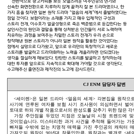
전반적으로 광고카피를 보듯 모델스러운 여주인공의 연기와
신속한 화면전환으로 지루하지 않게 끝까지 잘 본 드라마였으나
,
한
가지 흠을 찾자면 일본 원작 드라마
“
얼음의 세계
”
에서 출발하였다는
점일 것이다
.
보험이라는 소재를 가지고 매우 입체적인 구성과
스토리 전개
,
이수호가 얼굴성형으로 죽은 백준범으로 둔갑한다는 등
살인사건의 원인과 결말을 통해 상처받은 인간들이 서로 노력하여
치유하는 과정을 보여주는 치밀한 스토리 전개가 우리 손으로
창작해낸 원본 스토리가 아니라 일본 원작을 활용한 것이었다는
점에서 실망으로 다가왔고
,
앞으로 우리만의 독창적이고 새로운
스토리를 발굴하고 드라마화하는 노력을 게을리하면 안되겠다는
생각을 절실하게 해보았다
.
탄탄한 스토리를 발굴하고 창작하는데
대한 투자를 앞으로도 지속적으로 확대해 가야할 것으로 생각된다
.
수고해주신 출연진과 제작진의 노고에 감사드린다
.
CJ ENM
담당자 답변
<
세이렌
>
은 일본 드라마
<
얼음의 세계
>
각본집을 원작으로
사기에 연루된 여자를 보험 사기 조사원이 의심하면서 벌
토대로 하되 개별 작품으로서의 완성도를 갖추기 위한 많은 
가장 주안점을 두었던 지점은 오늘날의 시청 트렌드에 
것이었습니다
.
미스터리한 과거 사건을 추적해 들어가는 가
빠져들 수밖에 없는 치명적 매력을 가진 주인공의 캐릭터 
가져오되 원작이
90
년대 작품인만큼
,
원작과는 별개로
<
세