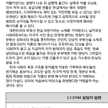
약물이었다는 설명이 나온 뒤 실행에 옮긴다
.
실제로 약물 오남용
,
의식 저하 유도
,
응급상황 연출은 현실에서는 매우 위험한
행위인데도
,
드라마에서는 재치 있는 작전처럼 보일 수 있다는 점이
우려된다
.
범죄 행위가 지나치게 가볍고 유희적으로 소비될 경우
범죄의 심각성을 희석시킬 수 있고 청소년
,
시청자에게 왜곡된
메시지를 줄 수 있다
.
대한민국의 부동산 현실 비판이라는 소재를 가져왔으나
,
날카로운
사회비판보다는 자극적 사건 중심 전개에 묻히는 경향이 있다
.
부동산 공화국의 현실을 풍자하려는 것인지
,
단순히 부동산을 소재로
한 범죄극인지 작품의 메시지가 다소 모호하다는 인상을 준다
.
10
회까지 끌고 온 지금까지 아직 밝혀지지 않은 죽음도 여럿
.
연쇄
살인마급으로 죽음을 불러온 주인공 부부에겐 어떤 엔딩이 그려질지
도무지 감이 오지 않는다
.
어쩜 건물주가 되고 싶은 기수종의 한낮의
꿈일 수도
.
한국 사회의 욕망 구조를 흥미롭게 차용한 기획력과 배우들의
연기력은 돋보이나
,
과도한 설정
,
자극적 막장 전개
,
개연성 부족
,
범죄 희화화 위험으로 작품의 본래 메시지와 완성도가 약화되는
점이 아쉽다
.
오히려 처음부터 막장극을 표방했다면 어땠을까 하는
생각도 든다
.
CJ ENM
담당자 답변