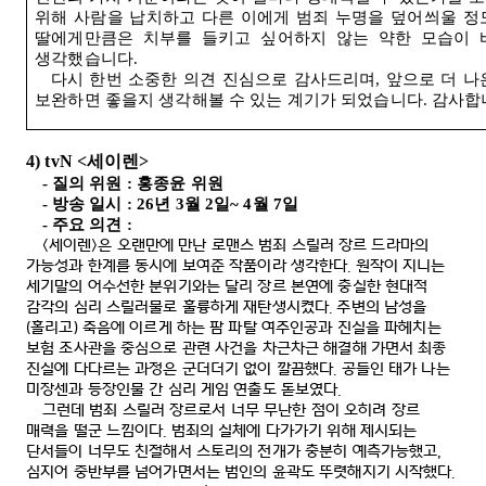
위해 사람을 납치하고 다른 이에게 범죄 누명을 덮어씌울 정
딸에게만큼은 치부를 들키고 싶어하지 않는 약한 모습이 
생각했습니다
.
다시 한번 소중한 의견 진심으로 감사드리며
,
앞으로 더 나
보완하면 좋을지 생각해볼 수 있는 계기가 되었습니다
.
감사합
4) tvN <
세이렌
>
-
질의 위원
:
홍종윤 위원
-
방송 일시
: 26
년
3
월
2
일
~ 4
월
7
일
-
주요 의견
:
<
세이렌
>
은 오랜만에 만난 로맨스 범죄 스릴러 장르 드라마의
가능성과 한계를 동시에 보여준 작품이라 생각한다
.
원작이 지니는
세기말의 어수선한 분위기와는 달리 장르 본연에 충실한 현대적
감각의 심리 스릴러물로 훌륭하게 재탄생시켰다
.
주변의 남성을
(
홀리고
)
죽음에 이르게 하는 팜 파탈 여주인공과 진실을 파헤치는
보험 조사관을 중심으로 관련 사건을 차근차근 해결해 가면서 최종
진실에 다다르는 과정은 군더더기 없이 깔끔했다
.
공들인 태가 나는
미장센과 등장인물 간 심리 게임 연출도 돋보였다
.
그런데 범죄 스릴러 장르로서 너무 무난한 점이 오히려 장르
매력을 떨군 느낌이다
.
범죄의 실체에 다가가기 위해 제시되는
단서들이 너무도 친절해서 스토리의 전개가 충분히 예측가능했고
,
심지어 중반부를 넘어가면서는 범인의 윤곽도 뚜렷해지기 시작했다
.