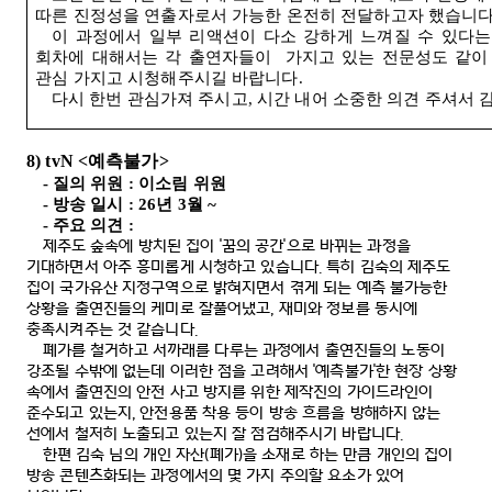
따른
진정성을
연출자로서
가능한
온전히
전달하고자
했습니
이
과정에서
일부
리액션이
다소
강하게
느껴질
수
있다는
회차에
대해서는
각
출연자들이
가지고
있는
전문성도
같이
관심
가지고
시청해주시길
바랍니다
.
다시
한번
관심가져
주시고
,
시간
내어
소중한
의견
주셔서
8) tvN <
예측불가
>
-
질의 위원
:
이소림 위원
-
방송 일시
: 26
년
3
월
~
-
주요 의견
:
제주도 숲속에 방치된 집이
'
꿈의 공간
'
으로 바뀌는 과정을
기대하면서 아주 흥미롭게 시청하고 있습니다
.
특히 김숙의 제주도
집이 국가유산 지정구역으로 밝혀지면서 겪게 되는 예측 불가능한
상황을 출연진들의 케미로 잘풀어냈고
,
재미와 정보를 동시에
충족시켜주는 것 같습니다
.
폐가를 철거하고 서까래를 다루는 과정에서 출연진들의 노동이
강조될 수밖에 없는데 이러한 점을 고려해서
'
예측불가
'
한 현장 상황
속에서 출연진의 안전 사고 방지를 위한 제작진의 가이드라인이
준수되고 있는지
,
안전용품 착용 등이 방송 흐름을 방해하지 않는
선에서 철저히 노출되고 있는지 잘 점검해주시기 바랍니다
.
한편 김숙 님의 개인 자산
(
폐가
)
을 소재로 하는 만큼 개인의 집이
방송 콘텐츠화되는 과정에서의 몇 가지 주의할 요소가 있어