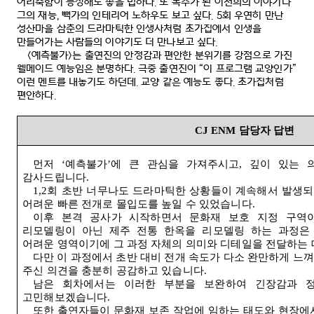
어리숙함이 등장해도 좋을 법하다
.
또 목수가 된 이천희의 이야기나
그의 재능
,
빽가의 인테리어 노하우도 보고 싶다
. 5
회 우연히 만난
성산마을 삼춘의 드라마틱한 인생사처럼 초가집에서 인생을
만들어가는 사람들의 이야기도 더 만나보고 싶다
.
<
예측불가
>
는 출연진의 안정감과 편안한 분위기를 강점으로 가진
웰메이드 예능임은 분명하다
.
극중 출연진이
“
이 프로그램 교양인가
”
이런 멘트를 내놓기도 하던데
.
교양 같은 예능도 좋다
.
초가집처럼
편안하다
.
CJ ENM
담당자 답변
먼저
‘
예측불가
’
에 큰 관심을 가져주시고
,
깊이 있는 
감사드립니다
.
1,2
회
초반
너무나도
드라마틱한
상황들이
계속해서
발생되
어려운
빠른
전개로
몰입도를
높일
수
있었습니다
.
이후
본격
공사가
시작하면서
문화재
보호
지정
구역
리모델링이
아닌
제주
전통
한옥을
리모델링
하는
과정은
어려운
영역이기에
그
과정
자체의
의미와
디테일을
전달하는
다만
이
과정에서
초반
대비
전개
속도가
다소
완만하게
느껴
주신
의견을
충분히
공감하고
있습니다
.
남은
회차에서는
이러한
부분을
보완하여
긴장감과
고민해보겠습니다
.
또한
출연자들이
문화재
보존
작업에
임하는
태도와
현장에