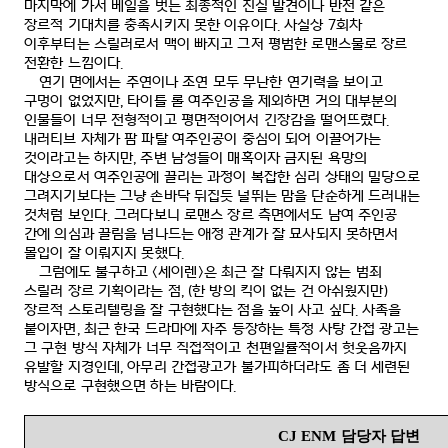
마지막에 가서 베일을 벗는 최종적인 진실 발견이나 반전 같은
장르적 기대치를 충족시키지 못한 이유이다
.
사실상
7
회차
이후부터는 스릴러로서 맥이 빠지고 그저 평범한 로맨스물로 장르
전환한 느낌이다
.
연기 면에서는 주연이나 조연 모두 무난한 연기력을 보이고
구멍이 없었지만
,
타이틀 롤 여주인공을 제외하면 거의 대부분의
인물들이 너무 전형적이고 평면적이어서 긴장감을 떨어뜨렸다
.
내러티브 자체가 팜 파탈 여주인공이 중심이 되어 이끌어가는
것이라고는 하지만
,
주변 남성들이 매혹이자 금지된 욕망의
대상으로서 여주인공에 끌리는 과정이 복잡한 심리 상태의 밀당으로
그려지기보다는 그냥 손바닥 뒤집듯 널뛰는 맘을 단순하게 드러내는
것처럼 보인다
.
그러다보니 로맨스 장르 측면에서도 남여 주인공
간에 의심과 끌림을 넘나드는 애정 관계가 잘 묘사되지 못하면서
몰입이 잘 이뤄지지 못했다
.
그럼에도 불구하고
<
세이렌
>
은 최근 잘 다뤄지지 않는 범죄
스릴러 장르 기획이라는 점
, (
한 방의 킥이 없는 건 아쉬웠지만
)
장르적 스토리텔링을 잘 구현했다는 점을 높이 사고 싶다
.
사족을
붙이자면
,
최근 한국 드라마에 자주 등장하는 특정 사탕 간접 광고는
그 구현 방식 자체가 너무 직접적이고 천편일률적이서 헛웃음까지
유발할 지경인데
,
아무리 간접광고가 불가피하더라도 좀 더 세련된
방식으로 구현했으면 하는 바람이다
.
CJ ENM
담당자 답변