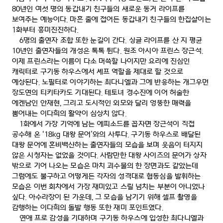
80
년인 여섯 명의 동갑내기 친구들의 새로운 동거 라이프를
보여주는 예능이다
.
마흔 줄에 접어든 동갑내기 친구들의 한집살이는
1
화부터 흥미진진하다
.
6
명의 출연자 조합 또한 눈길이 간다
.
싱글 라이프를 산 지 평균
10
년인 출연자들의 개성은 톡톡 튄다
.
원조 아시아 프린스 장근석
.
이제 프린스라는 이름이 다소 머쓱할 나이지만 요리에 진심인
캐릭터로 구기동 하우스에서 셰프 역할을 제대로 할 것으로
예상된다
.
노필터로 이야기하는 최다니엘과 그에 반응하는 개그우먼
장도연의 티키타카도 기대된다
.
테토녀 경수진에 이어 허술한
에겐남인 안재현
,
그리고 도시적인 외모와 달리 엉뚱한 매력을
뿜어내는 이다희의 활약이 심상치 않다
.
1
화에서 가장 기억에 남는 에피소드를 꼽자면 장근석이 직접
공수해 온
‘18kg
대왕 문어
’
와의 사투다
.
구기동 하우스로 배달된
대왕 문어에 혼비백산하는 출연자들의 모습을 보며 웃음이 터지지
않은 시청자는 없었을 것이다
.
사람만한 대왕 사이즈의 문어가 상자
밖으로 기어 나오는 모습은 마치 괴수물의 한 장면과도 같았는데
그럼에도 불구하고 어떻게든 각자의 성격대로 협동심을 발휘하는
모습은 이번 회차에서 가장 재미있고 스릴 넘치는 부분이 아니었나
싶다
.
아수라장이 된 가운데
,
그 모습을 남기기 위해 셀프 촬영을
감행하는 이다희의 돌발 행동 또한 재미 포인트였다
.
연애 프로 감성을 기대하며 구기동 하우스에 입성한 최다니엘과