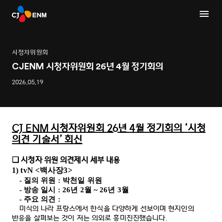
시청자위원회
CJENM 시청자위원회 26년 4월 정기회의
2026.05.19
CJ ENM
시청자위원회
26
년
4
월 정기회의
‘
시청
의견 기술서
’
회신
시청자 위원 의견제시 세부 내용
❑
1) tvN <
백사장
3>
-
질의 위원
:
박천일 위원
-
방송 일시
: 26
년
2
월
~ 26
년
3
월
-
주요 의견
:
미식의 나라 프랑스에서 한식을 다양하게 선보이며 현지인의
반응을 살펴보는 것이 저는 의외로 흥미진진했습니다
.