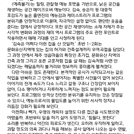
<
예측불가
>
는 힐링
,
관찰형 예능 포맷을 기반으로
,
낡은 공간을
재생하는 공간 메이크오버 예능이다
.
김숙
,
송은이 등 대중적
호감도가 높은 출연진의 예능감과 케미스트리가 프로그램의
분위기를 안정적으로 이끌며
,
자극적인 설정 없이도 편안한 웃음을
준다는 점에서 긍정적이다
.
또한 공간 재생이라는 소재 자체가 주는
시각적 변화와 과정의 재미 역시 프로그램의 주요 관전 포인트로
작용하면서 매해 기대를 안고 시청하게 된다
.
‘
김숙은 어쩌다 이런 집을 산 것일까
.’
초반
1-2
회는
문화유산지역에 있는 집의 허가와 건축설계까지 우여곡절을 담았다
.
그 과정 안에서 제주 성읍마을의 특징인 초가집
,
문화유산 지역의
건축 과정 그리고 웃픈 교훈처럼 집을 살 때는 김숙처럼 사면 안
되겠다는 깨달음까지 볼거리와 정보까지 흥미롭게 펼쳐졌다
.
다만 아쉬운 점도 존재한다
.
본격적인 공사가 시작되고서는 같은
작업을 반복하고 그 안에서 벌어지는 특별한 사건들이 없어 보인다
.
이야기의 전개 속도가 다소 느리고 갈등 구조나 긴장감이 보이지
않아
,
다소 평이하거나 지루하게 느껴지는 점도 보완이 필요해
보인다
.
프로그램의 성격상 잔잔한 분위기를 유지하는 것은 장점일
수 있으나
,
예능으로서의 몰입도를 높이기 위한 서사적 장치나
리듬감 강화가 필요해 보인다
.
이천희나 빽가
,
우영의 캐릭터 설정도 다른 접근을 시도했으면
어땠을까
.
초반부터 일을 하기 싫어 도망가고
, ‘
힘들다
,
못한다
’
소리를 반복하니 약간의 피로도가 생긴다
.
오히려 우직하게 일하고
,
과할 정도의 의욕 과다나 처음 해보는 공사 일에서 나오는 실수 연발
,