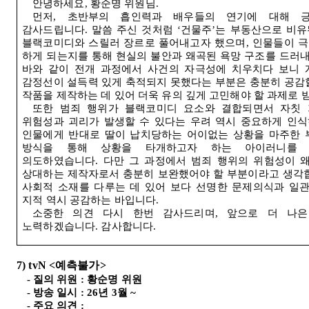
안녕하세요
,
황순명 위원님
.
먼저
,
초반부의 흡인력과 배우들의 연기에 대해 
감사드립니다
.
말씀 주신 것처럼
‘
건물주
’
는 부동산으로 비유
블랙코미디와 스릴러 장르로 풀어내고자 했으며
,
인물들이 극
하게 되는지를 통해 현실의 불안과 왜곡된 욕망 구조를 드러
바와 같이 전개 과정에서 사건의 자극성에 치우치다 보니 
감정선이 설득력 있게 축적되지 못했다는 부분은 충분히 공감
작품을 제작하는 데 있어 더욱 유의 깊게 고민해야 할 과제로
또한 범죄 행위가 블랙코미디 요소와 결합되면서 자칫
위험성과 괴리가 발생할 수 있다는 우려 역시 중요하게 인
인물에게 반대로 딸이 납치당하는 어이없는 상황을 마주한 
방식을 통해 상황을 타개하고자 하는 아이러니를 
의도하였습니다
.
다만 그 과정에서 범죄 행위의 위험성이 
상대하는 제작자로서 충분히 보완했어야 할 부분이라고 생각
사회적 소재를 다루는 데 있어 보다 선명한 문제의식과 일
지적 역시 공감하는 바입니다
.
소중한 의견 다시 한번 감사드리며
,
앞으로 더 나은
노력하겠습니다
.
감사합니다
.
7) tvN <
예측불가
>
-
질의 위원
:
황순명 위원
-
방송 일시
: 26
년
3
월
~
-
주요 의견
: