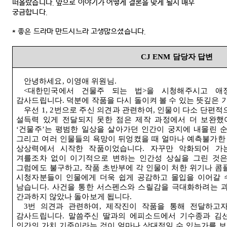
떠올랐습니다
.
앞으로 이야기가 어떻게 결론을 맞게 될지 매우
궁금합니다
.
*
좋은 드라마 만드시느라 고생많으셨습니다
.
CJ ENM
담당자 답변
안녕하세요
,
이영애 위원님
.
<
대한민국에서 건물주 되는 법
>
을 시청해주시고 애
감사드립니다
.
덕분에 작품을 다시 돌이켜 볼 수 있는 뜻깊은
우선
1, 2
번으로 주신 의견과 관련하여
,
인물이 다소 단편적
설득력 있게 전달되지 못한 점은 제작 과정에서 더 보완했
‘
건물주
’
는 평범한 일상을 살아가던 인간이 궁지에 내몰린 순
그리고 여러 인물들의 욕망이 뒤엉켰을 때 얼마나 예측불가한
상상력에서 시작한 작품이었습니다
.
자꾸만 악화되어 가
겨를조차 없이 이기적으로 변하는 인간성 상실을 그린 것은
그럼에도 불구하고
,
작품 초반부에 각 인물이 처한 위기나 
시청자분들이 인물에게 더욱 쉽게 공감하고 몰입을 이어갈 
남습니다
.
사건을 통한 서스펜스와 스릴감을 극대화하려는 
간과하지 않았나 돌아보게 됩니다
.
3
번 의견과 관련하여
,
제작진이 작품을 통해 전달하고자
감사드립니다
.
말씀주신 딸과의 에피소드에서 기수종과 김선
인간의 가치 기준이라는 것이 얼마나 상대적일 수 있는가를 