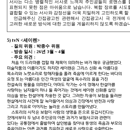
서사는 다소 병렬적인 서사로 느껴져 주인공들의 로맨스를 
표현되지 못한 점은 아쉬움으로 남습니다
.
복합 장르를 시도
결합할 수 있는 서사와 감정선을 더욱 치밀하게 고민하도록 할
언급해주신 간접광고씬 관련해서 간접광고시 극 전개에 
고려한 새로운 방식에 대한 고민을 게을리하지 않도록 하겠습
5) tvN <
세이렌
>
-
질의 위원
:
박종수 위원
-
방송 일시
: 26
년
3
월
~ 4
월
-
주요 의견
:
처음 이 드라마를 접할 때 제목이 의미하는 바가 매우 궁금했었다
.
미술작품의 이름이기도 하지만 세이렌은 그리스 신화 속 아름다운
목소리와 노랫소리로 항해자들을 홀려 죽음에 이르게 한다는 바다의
요정 또는 아름다운 인간 여성의 얼굴에 독수리의 몸을 가진
전설속의 동물을 의미한다
,
아마도 작가는 수석 경매사 한설아를
사랑하는 남자들이 하나 둘 죽어가는 것에서 세이렌 신화를 살인
의심을 받는 한설아에 차용한 것 같다
.
그러한 차용이 보험을 둘러싼
현실에서의 사건에 잘 녹아들어서 의심과 긴장에서 반전과 사랑
그리고 치유로 이어지는 놀라운 스토리를 만들어냈다
.
스토리의 시작은 보험이 사람의 생명을 돈으로 둔갑시킨다는
것에서부터 두 남녀 주인공의 아픈 과거가 보험사고와 관련이
있다는 공통점에서 출발하여 살인범을 찾아내 동생의 죽음과 부모의
죽음이라는 아픈 과거를 치유하고 새로운 사랑으로 승화한다는