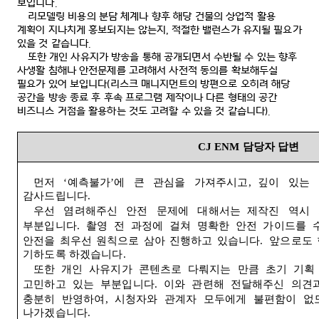
보입니다
.
리모델링 비용의 분담 체계나 향후 해당 건물의 상업적 활용
계획이 지나치게 홍보되지는 않는지
,
적절한 밸런스가 유지될 필요가
있을 것 같습니다
.
또한 개인 사유지가 방송을 통해 공개되면서 수반될 수 있는 향후
사생활 침해나 안전문제를 고려해서 사전적 동의를 확보해두실
필요가 있어 보입니다
(
리스크 매니지먼트의 방편으로 오히려 해당
공간을 방송 종료 후 후속 프로그램 제작이나 다른 형태의 공간
비즈니스 거점을 활용하는 것도 고려할 수 있을 것 같습니다
).
CJ ENM
담당자 답변
먼저
‘
예측불가
’
에
큰
관심을
가져주시고
,
깊이
있는
감사드립니다
.
우선
염려해주신
안전
문제에
대해서는
제작진
역시
부분입니다
.
촬영
전
과정에
걸쳐
명확한
안전
가이드를
안전을
최우선
원칙으로
삼아
진행하고
있습니다
.
앞으로도
기하도록
하겠습니다
.
또한
개인
사유지가
콘텐츠로
다뤄지는
만큼
초기
기획
고민하고
있는
부분입니다
.
이와
관련해
전달해주신
의견
충분히
반영하여
,
시청자와
관계자
모두에게
불편함이
없
나가겠습니다
.