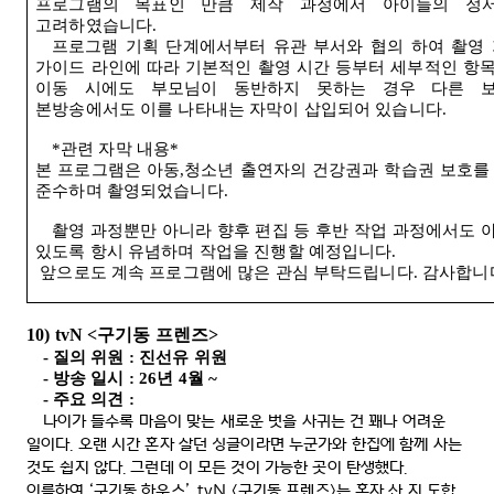
프로그램의 목표인 만큼 제작 과정에서 아이들의 정
고려하였습니다
.
프로그램 기획 단계에서부터 유관 부서와 협의 하여 촬영
가이드 라인에 따라 기본적인 촬영 시간 등부터 세부적인 항
이동 시에도 부모님이 동반하지 못하는 경우 다른 
본방송에서도 이를 나타내는 자막이 삽입되어 있습니다
.
*
관련 자막 내용
*
본 프로그램은 아동
,
청소년 출연자의 건강권과 학습권 보호
준수하며 촬영되었습니다
.
촬영 과정뿐만 아니라 향후 편집 등 후반 작업 과정에서도 
있도록 항시 유념하며 작업을 진행할 예정입니다
.
앞으로도 계속 프로그램에 많은 관심 부탁드립니다
.
감사합니
10) tvN <
구기동 프렌즈
>
-
질의 위원
:
진선유 위원
-
방송 일시
: 26
년
4
월
~
-
주요 의견
:
나이가 들수록 마음이 맞는 새로운 벗을 사귀는 건 꽤나 어려운
일이다
.
오랜 시간 혼자 살던 싱글이라면 누군가와 한집에 함께 사는
것도 쉽지 않다
.
그런데 이 모든 것이 가능한 곳이 탄생했다
.
이름하여
‘
구기동 하우스
’. tvN <
구기동 프렌즈
>
는 혼자 산 지 도합