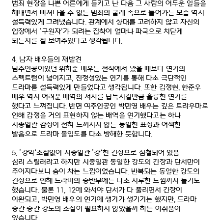
범죄 현장을 나쁜 어른에게 들키고 난 다음 그 사람의 어두운 일들을
해내면서 빠져나올 수 없는 범죄의 굴레 속으로 들어가는 모습 역시
설득력있게 그려냈습니다
.
관계에서 상대를 고려하지 않고 자신의
입장에서
’
구원자
‘
가 되려는 집착이 얼마나 파국으로 치닫게
되는지를 잘 보여주었다고 생각됩니다
.
4.
남자 배우들의 재발견
남주인공이었던 위하준 배우는 전작에서 봤을 때보다 연기의
스펙트럼이 넓어지고
,
진정성있는 연기를 통해 다소 극단적인
드라마를 설득력있게 만들었다고 생각됩니다
.
또한 김정현
,
한준우
배우 역시 어려운 배역의 서사를 납득시킬만큼 훌륭한 연기를
했다고 느껴집니다
.
반면 여주인공인 박민영 배우는 깊은 트라우마로
인해 감정을 거의 표현하지 않는 배역을 연기했다고는 하나
시종일관 감정이 전혀 느껴지지 않는 동일한 표정과 어색한
발음으로 드라마 몰입도를 다소 방해한 듯합니다
.
5. ’
강약
‘
조절없이 시종일관
’
강
‘
한 긴장으로 점철되어 있음
심리 스릴러라고 하지만 시종일관 동일한 강도의 긴장과 단서만이
주어지다보니 숨이 차는 느낌이었습니다
.
반복되는 동일한 강도의
긴장으로 인해 드라마의 중반부에는 다소 지루한 느낌까지 들기도
했습니다
.
물론
11, 12
에 와서야 단서가 다 풀리면서 긴장이
이완되고
,
박민영 배우의 연기에 생기가 생기기는 했지만
,
드라마
중간 중간 강도의 조절이 필요하지 않았을까 하는 아쉬움이
있습니다
.