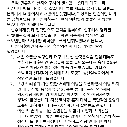
존박
,
권유리의 현지어 구사와 센스있는 응대와 태도는 매
시즌마다 빛을 더하는 것 같습니다
.
특별 게스트 윤시윤의 합류로
분위기가 더 밝아지고 재밌어진 듯합니다
.
이장우는 인간적인 미가
늘 넘쳐보였습니다
.
알바하는 두 현지 여학생의 풋풋하고 성실한
모습이 기억에 많이 남습니다
.
순수하게 맛과 전략만으로 팀웍을 발휘하며 협동해서 결과를
이뤄내는 것이 보기 좋았습니다
.
이번 시즌에서 백사장님의
주도면밀하고 세세한 리더십도 크게 발휘되었다고 봅니다
.
다만 시청하면서 두 가지 측면에서 제 나름 의아한 점이
있었습니다
.
1.
처음 오픈한 식당인데 더구나 낯선 한국음식을 단일 메뉴로
론칭하는데 현지인 손님들이 술술 들어오는데
…
혹시 섭외된
분들은 아닌가
?
하는 생각이 들기도 했습니다
.
게다가
손님들이 한결같이 음식에 대해 호평과 칭찬일색이어서 좀
작위적인 느낌이 들었습니다
.
2.
프랑스 리옹의 가장 핫한 거리에 식당을 오픈하면서 식당 위치
및 메뉴 선정
,
음식가격 결정
,
홍보 등 대부분의 요소에서
백사장님 개인의 감에만 너무 의존하는 것은 아닌가
?
하는
생각이 들었습니다
.
자칫 백사장 혼자 다하는 독단적인 운영의
모습이 과하게 나타나는 것은 아닌 지 살펴봤으면 합니다
.
이장우
,
존박 등 기존 출연진들과 함께 고민하고 의견을
나누며 협업의 과정을 보여주는 것이 더 필요하지 않을까 하는
생각이 듭니다
.
백사장이 다 기획하고 식당 인테리어까지