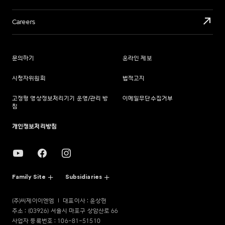
Careers
문의하기
온라인 제보
시청자위원회
법적고지
고정형 영상정보처리기기 운영/관리 방
이메일무단수집거부
침
개인정보처리방침
Family Site
Subsidiaries
(주)씨제이이엔엠
대표이사 : 윤상현
주소 : (03926) 서울시 마포구 상암산로 66
사업자 등록번호 : 106-81-51510