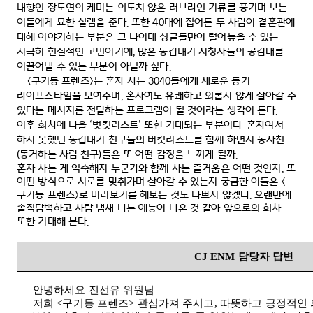
내향인 장도연의 케미는 의도치 않은 러브라인 기류를 풍기며 보는
이들에게 묘한 설렘을 준다
.
또한
40
대에 접어든 두 사람이 결혼관에
대해 이야기하는 부분은 그 나이대 싱글들만이 털어놓을 수 있는
지극히 현실적인 고민이기에
,
많은 동갑내기 시청자들의 공감대를
이끌어낼 수 있는 부분이 아닐까 싶다
.
<
구기동 프렌즈
>
는 혼자 사는
3040
들에게 새로운 동거
라이프스타일을 보여주며
,
혼자여도 유쾌하고 외롭지 않게 살아갈 수
있다는 메시지를 전달하는 프로그램이 될 것이라는 생각이 든다
.
이후 회차에 나올
‘
벗킷리스트
’
또한 기대되는 부분이다
.
혼자여서
하지 못했던 동갑내기 친구들의 버킷리스트를 함께 하면서 동사친
(
동거하는 사람 친구
)
들은 또 어떤 감정을 느끼게 될까
.
혼자 사는 게 익숙해져 누군가와 함께 사는 즐거움은 어떤 것인지
,
또
어떤 방식으로 서로를 맞춰가며 살아갈 수 있는지 궁금한 이들은
<
구기동 프렌즈
>
로 미리보기를 해보는 것도 나쁘지 않겠다
.
오랜만에
솔직담백하고 사람 냄새 나는 예능이 나온 것 같아 앞으로의 회차
또한 기대해 본다
.
CJ ENM
담당자 답변
안녕하세요 진선유 위원님
저희
<
구기동 프렌즈
>
관심가져 주시고
,
따뜻하고 긍정적인 