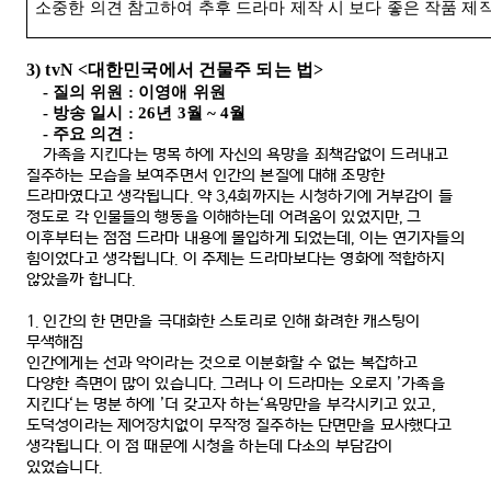
소중한 의견 참고하여 추후 드라마 제작 시 보다 좋은 작품 제
3) tvN <
대한민국에서 건물주 되는 법
>
-
질의 위원
:
이영애 위원
-
방송 일시
: 26
년
3
월
~ 4
월
-
주요 의견
:
가족을 지킨다는 명목 하에 자신의 욕망을 죄책감없이 드러내고
질주하는 모습을 보여주면서 인간의 본질에 대해 조망한
드라마였다고 생각됩니다
.
약
3,4
회까지는 시청하기에 거부감이 들
정도로 각 인물들의 행동을 이해하는데 어려움이 있었지만
,
그
이후부터는 점점 드라마 내용에 몰입하게 되었는데
,
이는 연기자들의
힘이었다고 생각됩니다
.
이 주제는 드라마보다는 영화에 적합하지
않았을까 합니다
.
1.
인간의 한 면만을 극대화한 스토리로 인해 화려한 캐스팅이
무색해짐
인간에게는 선과 악이라는 것으로 이분화할 수 없는 복잡하고
다양한 측면이 많이 있습니다
.
그러나 이 드라마는 오로지
’
가족을
지킨다
‘
는 명분 하에
’
더 갖고자 하는
‘
욕망만을 부각시키고 있고
,
도덕성이라는 제어장치없이 무작정 질주하는 단면만을 묘사했다고
생각됩니다
.
이 점 때문에 시청을 하는데 다소의 부담감이
있었습니다
.