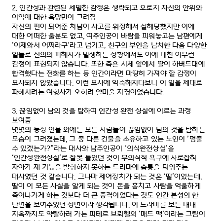
2.
인간성과 관련된 세밀한 감정은 생략되고 오로지 자신의 안위와
이익에 대한 욕망만이 그려짐
자신의 편이 되어준 처남이 사고를 위장해서 살해당했지만 이에
대한 어떠한 울분도 없고
,
여주인공이 바람을 피워놓고는 남편에게
’
이제와서 어쩌라구
‘
라고 넘기고
,
친구의 부인을 납치한 다음 다양한
일들로 선의의 피해자가 발생하는 상황에서도 이에 대한 아무런
감정이 표현되지 않습니다
.
또한 죽은 시체 앞에서 딸이 하버드대에
합격했다는 전화를 하는 등 인간이라면 마땅히 가져야 할 감정이
묘사되지 않았습니다
.
이런 묘사에 익숙해지다보니 이 일을 제대로
파헤치려는 여형사가 오히려 얄미울 지경이었습니다
.
3.
끊임없이 남의 것을 탐하여 인간성 완전 상실에 이르는 과정
보여줌
몇몇의 등장 인물 외에는 모든 사람들이 끊임없이 남의 것을 탐하는
모습이 그려졌는데
,
그 중 다른 건물을 소유하고 있는 노인이
’
멈출
수 있겠는가
?”
라는 대사와 남주인공이
‘
의식완전상실
’
을
‘
인간성완전상실
’
로 잘못 들었던 것이 무의식적 욕구에 사로잡혀
자아가 제 기능을 발휘하지 못하는 드라마에 숨통을 틔워주는
대사였던 것 같습니다
.
그나마 제어장치가 되는 것은
‘
딸
’
이었는데
,
딸이 이 모든 사실을 알게 되는 것이 돈을 훔치고 사람을 억울하게
죽어나가게 하는 것보다 더 큰 충격이었다는 것도 인간 본성의 한
단면을 보여주었던 장면이라 생각됩니다
.
이 드라마를 보는 내내
지옥까지도 약탈하러 가는 피테르 브뢰헬의
‘
매드 맥
’
이라는 그림이