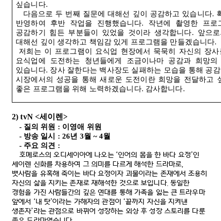
싶습니다
.
다음으로 두 번째 질문에 대해선 깊이 공감하고 있습니다
.
반영하여 후반 작업을 진행했습니다
.
작년에 촬영한 프로
공감하기 힘든 부분들이 있었을 것이라 생각합니다
.
앞으로
대해선 깊이 생각하고 책임감 있게 프로그램을 만들겠습니다
.
저희는 이 프로그램이 요식업 현장에서 묵묵히 자신의 장사
요식업에 도전하는 청년들에게 조금이나마 공감과 희망의
있습니다
.
장사 잘한다는 백사장도 실패하는 모습을 통해 공
시장에서의 성공을 통해 새로운 도전이란 희망을 전달하고 
좋은 프로그램을 위해 노력하겠습니다
.
감사합니다
.
2) tvN <
세이렌
>
-
질의 위원
:
이영애 위원
-
방송 일시
: 26
년
3
월
~ 4
월
-
주요 의견
:
호메로스의 오디세이아에 나오는
‘
인어의 몸을 한 바다 요정
’
인
세이렌 신화를 차용하여 그 의미를 다르게 해석한 드라마로
,
뱃사람을 유혹해 죽이는 바다 요정이자 괴물이라는 존재에서 조용히
자신의 삶을 지키는 존재로 재해석한 것으로 보입니다
.
동일한
경험을 가진 사람들간의 깊은 연대를 통해 가족을 잃는 큰 트라우마
앞에서
‘
내 탓
’
이라는 가해자의 관점이
‘
끝까지 자신을 지켜낸
생존자
’
라는 관점으로 바뀌어 성장하는 외상 후 성장 스토리를 다룬
좋은 드라마였습니다
.