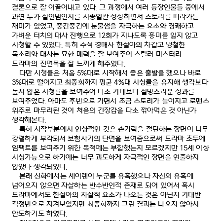
결론으로 잘 이끌어내고 있다
.
그 과정에서 여러 등장인물들 중에서
과연 누가 살인범인지를 시종일관 상상하면서 스토리를 따라가는
재미가 있었고
,
중간중간에 눈물샘을 자극하는 요소와 경쾌하고
가벼운 터치의 대사 진행으로
12
회가 지나도록 흥미를 잃지 않고
시청할 수 있었다
.
특히 수석 경매사 한설아의 차갑고 냉철한
목소리와 대사는 묘한 매력을 잘 보여주어 스릴러 미스터리
드라마의 진면목을 잘 느끼게 해주었다
.
다만 시청률은 처음
5%
대로 시작해서 좋은 출발을 했으나 바로
3%
대로 떨어지고 최종회까지 평균
4%
대 시청률을 유지해 생각보다
높지 않은 시청률을 보여주어 다소 기대보다 실망스러운 성과를
보여주었다
.
아마도 후반으로 가면서 조금 스토리가 늘어지고 로맨스
위주로 마무리된 것이 처음의 긴장감을 다소 깎아먹은 것 아닌가
생각해본다
.
특히 시작부분에서 인상적인 것은 손가락을 절단하는 장면이 너무
강렬하게 부각되서 보험사기의 단면을 보여줌으로써 드라마 초두에
임팩트를 보여주기 위한 목적에는 부합했는지 모르겠지만
15
세 이상
시청가능으로 하기에는 너무 과도하게 자극적인 장면을 연출하지
않았나 생각되었다
.
본래 신화에서는 세이렌이 누군를 유혹했으나 자신의 유혹에
넘어오지 않으면 자살하는 반수반인적 존재로 되어 있어서 혹시
드라마에서도 한설아의 자살적 요소가 나오는 것은 아닌지 기대반
걱정반으로 지켜보았지만 최종회까지 그런 결과는 나오지 않아서
안도하기도 하였다
.