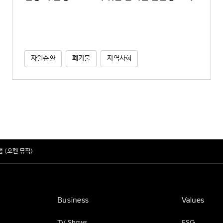
자원순환
폐기물
지역사회
 <오펜 뮤직>
Business
Values
TV Shows
ESG