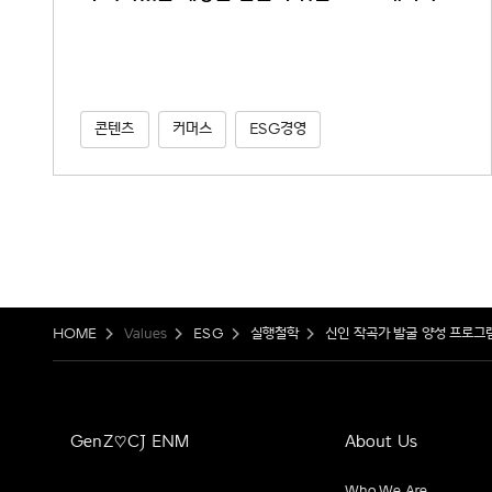
콘텐츠
커머스
ESG경영
HOME
Values
ESG
실행철학
신인 작곡가 발굴 양성 프로그램
GenZ♡CJ ENM
About Us
Who We Are