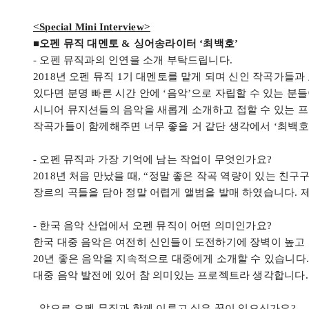
<Special Mini Interview>
■오펜 뮤직 대멘토 & 싱어송라이터
‘
최백호
’
-
오펜 뮤직과의 인연을 소개 부탁드립니다
.
2018
년 오펜 뮤직
1
기 대멘토를 맡게 되며 신인 작곡가들과
있다면 분명 빠른 시간 안에
‘
음악
’
으로 자립할 수 있는 분
시니어 뮤지션들의 음악을 새롭게 소개하고 접할 수 있는 
작곡가들이 함께해주면 너무 좋을 거 같단 생각에서
‘
최백호
-
오펜 뮤직과 가장 기억에 남는 작업이 무엇인가요
?
2018
년 처음 만났을 때
, “
정말 좋은 작곡 역량이 있는 친구
장르의 곡들을 담아 정말 어렵게 앨범을 발매 하였습니다
.
-
한국 음악 산업에서 오펜 뮤직이 어떤 의미인가요
?
한국 대중 음악은 여전히 신인들이 도전하기에 장벽이 높고
20
년 좋은 음악을 지속적으로 대중에게 소개할 수 있습니다
대중 음악 발전에 있어 참 의미있는 프로젝트라 생각합니다
-
앞으로 오펜 뮤직과 함께 이루고 싶은 꿈이 있으신가요
?