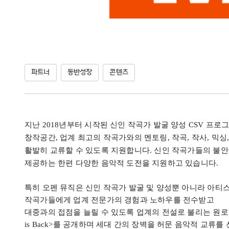
파트너
동반성장
콘텐츠
지난
2018
년부터 시작된 신인 작곡가 발굴 양성
CSV
프로
창작공간
,
업계 최고의 작곡가와의 멘토링
,
작곡
,
작사
,
믹싱
활발히 교류할 수 있도록 지원합니다
.
신인 작곡가들의 불안
제공하는 한편 다양한 음악적 도전을 지원하고 있습니다
.
특히 오펜 뮤직은 신인 작곡가 발굴 및 양성뿐 아니라 아티
작곡가들에게 업계 전문가의 경험과 노하우를 전수받고
대중과의 접점을 늘릴 수 있도록 업계의 전설로 불리는 원
is Back>
를 공개하며 세대 간의 장벽을 허문 음악적 교류를