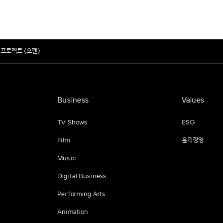
 프로젝트 <오펜>
Business
Values
TV Shows
ESG
Film
윤리경영
Music
Digital Business
Performing Arts
Animation