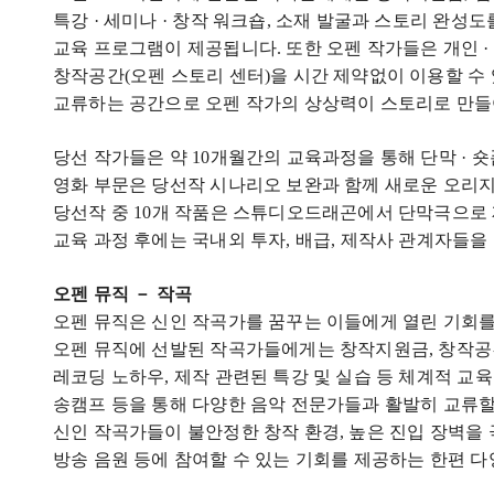
특강 · 세미나 · 창작 워크숍
,
소재 발굴과 스토리 완성도를
교육 프로그램이 제공됩니다
.
또한 오펜 작가들은 개인 ·
창작공간
(
오펜 스토리 센터
)
을 시간 제약없이 이용할 수
교류하는 공간으로 오펜 작가의 상상력이 스토리로 만
당선 작가들은 약
10
개월간의 교육과정을 통해 단막 · 
영화 부문은 당선작 시나리오 보완과 함께 새로운 오리지
당선작 중
10
개 작품은 스튜디오드래곤에서 단막극으로 
교육 과정 후에는 국내외 투자
,
배급
,
제작사 관계자들을
오펜 뮤직 － 작곡
오펜 뮤직은 신인 작곡가를 꿈꾸는 이들에게 열린 기회
오펜 뮤직에 선발된 작곡가들에게는 창작지원금
,
창작공
레코딩 노하우
,
제작 관련된 특강 및 실습 등 체계적 교
송캠프 등을 통해 다양한 음악 전문가들과 활발히 교류
신인 작곡가들이 불안정한 창작 환경
,
높은 진입 장벽을 
방송 음원 등에 참여할 수 있는 기회를 제공하는 한편 