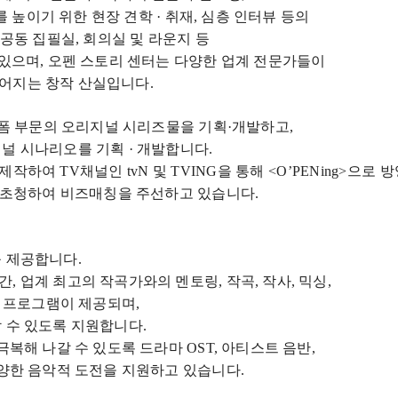
 높이기 위한 현장 견학 · 취재
,
심층 인터뷰 등의
 공동 집필실
,
회의실 및 라운지 등
 있으며
,
오펜 스토리 센터는 다양한 업계 전문가들이
들어지는 창작 산실입니다
.
숏폼 부문의 오리지널 시리즈물을 기획·개발하고
,
널 시나리오를 기획 · 개발합니다
.
제작하여 TV채널인
tvN
및
TVING
을 통해
<O’PENing>
으로 
 초청하여 비즈매칭을 주선하고 있습니다
.
를 제공합니다
.
간
,
업계 최고의 작곡가와의 멘토링
,
작곡
,
작사
,
믹싱
,
육 프로그램이 제공되며
,
할 수 있도록 지원합니다
.
극복해 나갈 수 있도록 드라마
OST,
아티스트 음반
,
다양한 음악적 도전을 지원하고 있습니다
.