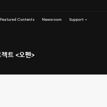
Featured Contents
Newsroom
Support
로젝트 <오펜>