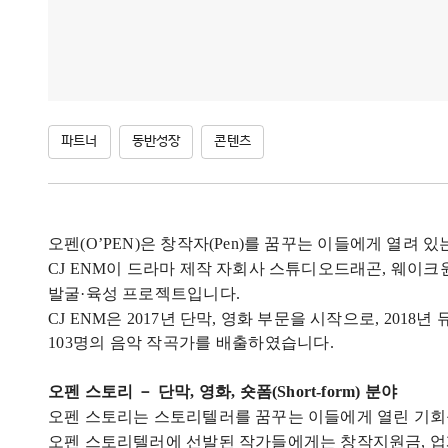
파트너
동반성장
콘텐츠
오펜
(O
’
PEN)
은 창작자
(Pen)
를 꿈꾸는 이들에게 열려 있
CJ ENM
이 드라마 제작 자회사 스튜디오드래곤
,
웨이크원
발굴·육성 프로젝트입니다
.
CJ ENM
은
2017
년 단막
,
영화 부문을 시작으로
, 2018
년 
103
명의 음악 작곡가를 배출하였습니다
.
오펜 스토리 － 단막
,
영화
,
숏폼
(Short-form)
분야
오펜 스토리는 스토리텔러를 꿈꾸는 이들에게 열린 기
오펜 스토리텔러에 선발된 작가들에게는 창작지원금
,
업