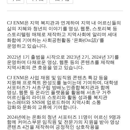
CJ ENM
은 지역 복지관과 연계하여 지역 내 어르신들의
삶의 지혜와 청년의 이야기를 영상
,
웹툰
,
스토리북 등
스토리텔링 매체로 제작하고 지역사회에 알리며 세대
화합에 기여하는 사회공헌활동
‘
온화
(On:
話
)’
를
운영하고 있습니다.
2022
년
1
기 출범을 시작으로
2023
년
2
기
, 2024
년
3
기를
운영하며
다채로운 영상
,
웹툰 등의 콘텐츠를 제작해
지역사회의 큰 호응을 얻
고 있습니다
.
CJ ENM
은 사업 재원 및 임직원 콘텐츠 특강 등을
지원해 프로젝트 완성도를 높이는데 기여
하며
,
대학생
서포터즈가
서초구립 방배노인종합복지관
과 함께
영상
,
웹툰 등 온라인 플랫폼을 활용해
서초구 거주
어르신들의 라이프 스토리
와 활동 성과를 복지관
뉴스레터와
SNS
에 업로드하여 지역사회 소통
강화와
문화의 교류에 기여합니다
.
2024
년에는 온화의 청년 서포터즈
11
명이 어르신
9
명과
함께 커머스부문 임직원 및 전문가의 지원을 받아 영상
콘텐츠
4
건을 제작하여 긍정적인 상호작용을