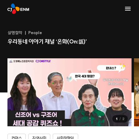
실행철학
People
우리동네 이야기 채널 ‘온화(On:話)’
1
2
커머스
지역사회
사회적책임