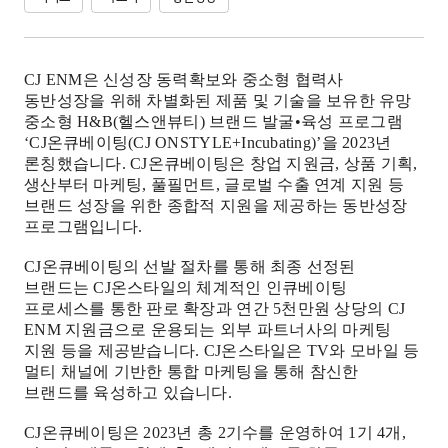
CJ ENM
은 신성장 동력확보와 중소형 협력사
동반성장을 위해 차별화된 제품 및 기술을 보유한 유망
중소형
H&B(
헬스앤뷰티
)
브랜드 발굴
•
육성 프로그램
‘CJ
온큐베이팅
(CJ ONSTYLE+Incubating)’
을 2023년
론칭했습니다
. CJ
온큐베이팅은 창업 지원금
,
상품 기획
,
생산부터 마케팅
,
풀필먼트
,
글로벌 수출 연계 지원 등
브랜드 성장을 위한 종합적 지원을 제공하는 동반성장
프로그램입니다
.
CJ온큐베이팅의 선발 절차를 통해 최종 선정된
브랜드는
CJ
온스타일의 체계적인 인큐베이팅
프로세스를 통한 판로 확장과 연간
5
천만원 상당의
CJ
ENM
지원금으로 운용되는 외부 파트너사의 마케팅
지원 등을 제공받습니다
. CJ
온스타일은
TV
와 모바일 등
멀티 채널에 기반한 통합 마케팅을 통해 참신한
브랜드를 육성하고 있습니다
.
CJ온큐베이팅은
2023
년 총
2
기수를 운영하여
1
기
4
개
,