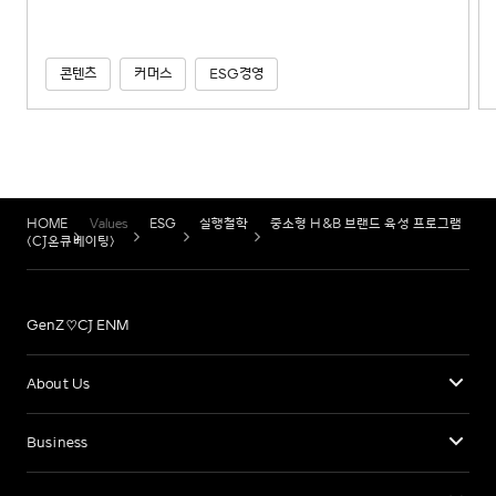
콘텐츠
커머스
ESG경영
HOME
Values
ESG
실행철학
중소형 H&B 브랜드 육성 프로그램
<CJ온큐베이팅>
GenZ♡CJ ENM
About Us
Business