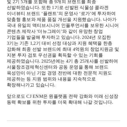
및
2
기
5
개를 포함해 총
9
개의 브랜드를 최종
선발하였습니다
.
또한
1
기로 선발된 식물성 콜라겐
이너뷰티 브랜드
‘
플랜트
’
의 운영사
‘
로가
’
에 투자하여
맞춤형 홍보와 제품 품질 개선을 지원했습니다
.
나아가
국내 유일의 액티브시니어 인플루언서를 보유한 시니어
콘텐츠 제작사
'
더뉴그레이
’
와 같이 유망한 창업
기업들을 발굴해 투자하고 있습니다
. 2024
년 모집한
3
기는 기존
1,2
기 대비 선정 대상과 지원 혜택을 한층
강화해 최종 선발 브랜드에 최대
4
억원의 창업지원금 및
지분 투자 검토 우선권을 획득할 수 있는 기회를
제공하였습니다
. 2025년에는 4기 총 25개사를 선발하여
서울창조경제혁신센터와 공동 운영을 통해 브랜드
육성만이 아닌 기업 경영 전반에 대한 전문적 지원도
제공하는 등 지원 범위와 내용을 지속적으로
확장해나가고 있습니다.
앞으로도
CJ ENM
은 원플랫폼 전략 강화와 미래 신성장
동력 확보를 위한 투자를 더욱 확대해 나갈 것입니다
.