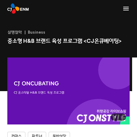
실행철학
Business
중소형 H&B 브랜드 육성 프로그램 <CJ온큐베이팅>
1
2
커머스
파트너
동반성장