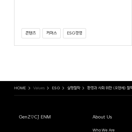
콘텐츠
커머스
ESG경영
HOME
Values
ESG
실행철학
환경과 사회 위한 <오덴세> 철학
GenZ♡CJ ENM
About Us
Who We Are