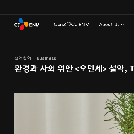
GenZ♡CJ ENM
About Us
실행철학
Business
환경과 사회 위한 <오덴세> 철학, TH