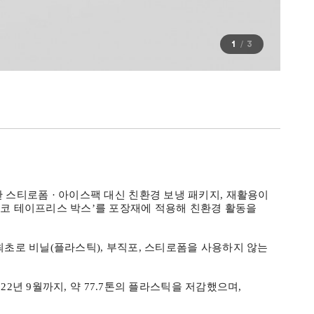
1
3
한 스티로폼
·
아이스팩 대신 친환경 보냉 패키지
,
재활용이
코 테이프리스 박스
’
를 포장재에 적용해 친환경 활동을
최초로 비닐
(
플라스틱
),
부직포
,
스티로폼을 사용하지 않는
22
년
9
월까지
,
약
77.7
톤의 플라스틱을 저감했으며
,