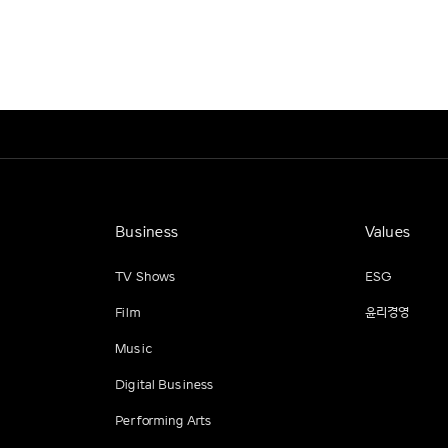
Business
Values
TV Shows
ESG
Film
윤리경영
Music
Digital Business
Performing Arts