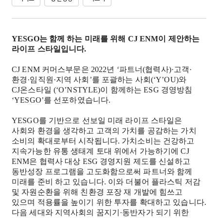
YESGO
는 함께 하는 미래를 위해
CJ ENM
이 제안하는
라이프 스타일입니다
.
CJ ENM
커머스부문은
2022
년
‘
파트너
(
협력사
)·
고객
·
환경
·
임직원
·
지역 사회
’
를 포괄하는 사회
(‘Y’OU)
와
CJ
온스타일
(‘O’NSTYLE)
이 함께하는
ESG
경영방침
‘YESGO’
를 선포하였습니다
.
YESGO
를 기반으로 선보일 미래 라이프 스타일은
사회와 환경을 생각하고 고객의 가치를 공감하는 가치
소비의 확대로부터 시작됩니다
.
가치소비는 건강하고
지속가능한 유통 생태계 토대 위에서 가능하기에
CJ
ENM
은 협력사 대상
ESG
경영지원 제도를 신설하고
동반성장 프로그램을 고도화함으로써 파트너와 함께
미래를 준비 하고 있습니다
.
이와 더불어 플라스틱 저감
및 자원순환을 위해 친환경 포장 재 개발에 힘쓰고
있으며 적용률을 높이기 위한 투자를 확대하고 있습니다
.
다음 세대와 지역사회의 꿈지기
·
동반자가 되기 위한