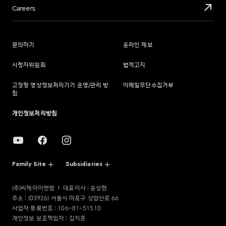
Careers
문의하기
온라인 제보
시청자위원회
법적고지
고정형 영상정보처리기기 운영/관리 방
이메일무단수집거부
침
개인정보처리방침
Family Site
Subsidiaries
(주)씨제이이엔엠
대표이사 : 윤상현
주소 : (03926) 서울시 마포구 상암산로 66
사업자 등록번호 : 106-81-51510
개인정보 보호책임자 : 김지훈