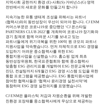
지역사회 공헌까지 환경
(E)·
사회
(S)·
거버넌스
(G)
영역
전반에서의 새로운 문화를 만들고자 합니다
지속가능한 유통 생태계 조성을 위해서는 파트너
(
협력사
)
와의 동반성장이 우선이 되어야 합니다
. CJ ENM
커머스부문은 코로나
19
로 중단했던
‘CJ
온스타일
PARTNERS CLUB 2022’
를 개최하며 코로나
19
장기화와
경기 침체로 함께 어려운 시기를 보내고 있는
파트너들에게 위기극복을 위한
100
억 원 규모의 파트너
지원사업을 약속했습니다
.
먼저 자체적으로
ESG
경영을
도입하기 어려운 중소협력사를 위한
ESG
통합지원사업을 신설했습 니다
.
홈쇼핑 업계 최초
동반성장위원회
,
한국표준협회와 함께 중소협력사
맞춤형
ESG
관리지표를 개발하여
ESG
전문교육부터
진단
,
컨설팅까지
6
개월간
ESG
경영 시스템 도입을 위한
통합 프로그램을 제공했습니다
. ESG
통합지원사업에
참여한 협력사들은
‘
협력사 윤리경영 실천서약
’
에
동참하며
ESG
경영 실천의지를 표명했습니다
.
CJ ENM
은 플라스틱 저감과 자원순환을 위해 개발한
친환경 포장재를 중소협력사에게 무상으로 제공하는