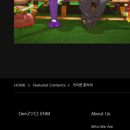
HOME
Featured Contents
거치면 흥하리
GenZ♡CJ ENM
About Us
Who We Are