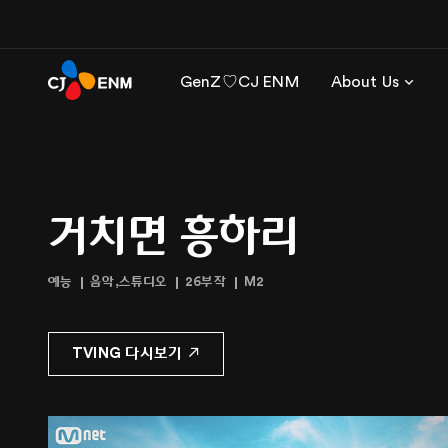
GenZ♡CJ ENM
About Us
거치면 흥하리
예능
음악,스튜디오
26부작
M2
TVING 다시보기