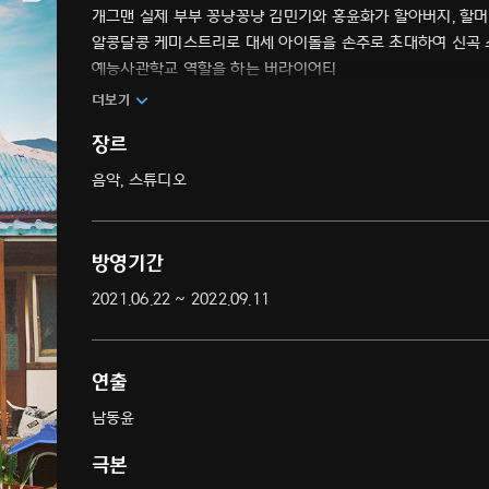
개그맨 실제 부부 꽁냥꽁냥 김민기와 홍윤화가 할아버지, 할
알콩달콩 케미스트리로 대세 아이돌을 손주로 초대하여 신곡 소
예능사관학교 역할을 하는 버라이어티
더보기
장르
음악, 스튜디오
방영기간
2021.06.22 ~ 2022.09.11
연출
남동윤
극본