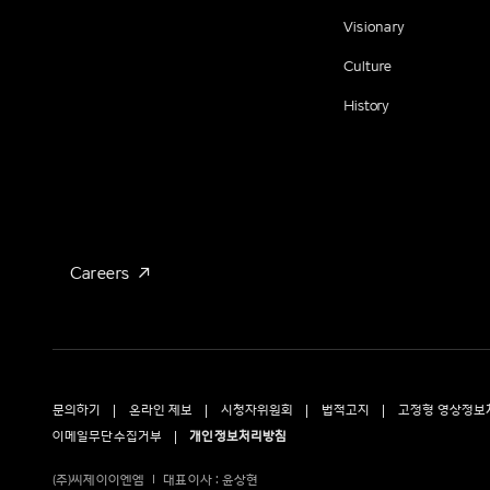
Visionary
Culture
History
Careers
문의하기
온라인 제보
시청자위원회
법적고지
고정형 영상정보
이메일무단수집거부
개인정보처리방침
(주)씨제이이엔엠
대표이사 : 윤상현