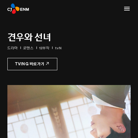
견우와 선녀
드라마
로맨스
12부작
tvN
TVING 바로가기