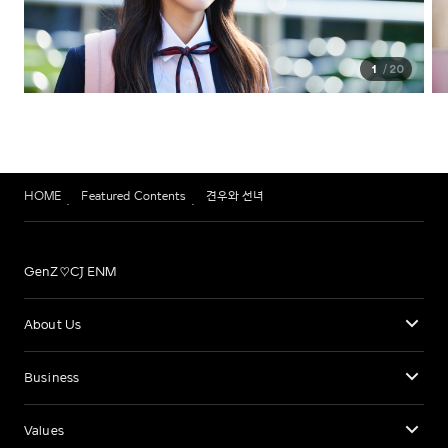
1
20
HOME
Featured Contents
견우와 선녀
GenZ♡CJ ENM
About Us
Business
Values