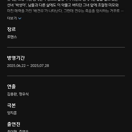
선녀 ‘박성아’. 남들과 다른 삶에도 이 악물고 버티던 그녀 앞에 초절정 미모와
미친 매력을 가진 ‘배견우’가 나타난다. 그런데 견우는 죽음을 암시하는 거꾸로 선
모습으로 보이고, 첫눈에 반한 성아는 무슨 수를 써서라도 살리겠다는 다짐을
더보기
한다. 첫사랑을 구하기 위해 운명에 맞서는 열여덟 청춘들의 거침없는 구원
로맨스.
장르
로맨스
방영기간
2025.06.22 ~ 2025.07.28
연출
김용완, 정우식
극본
양지훈
출연진
조이현, 추영우