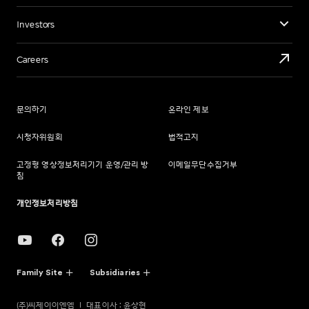
Investors
Careers
문의하기
온라인 제보
시청자위원회
법적고지
고정형 영상정보처리기기 운영/관리 방
이메일무단수집거부
침
개인정보처리방침
Family Site
Subsidiaries
(주)씨제이이엔엠
대표이사 : 윤상현