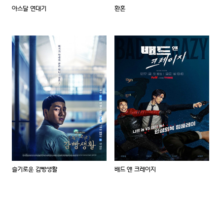
아스달 연대기
환혼
슬기로운 감빵생활
배드 앤 크레이지