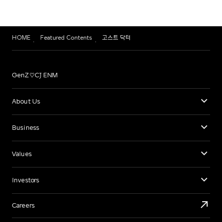
HOME
Featured Contents
고스트 닥터
GenZ♡CJ ENM
About Us
Business
Values
Investors
Careers