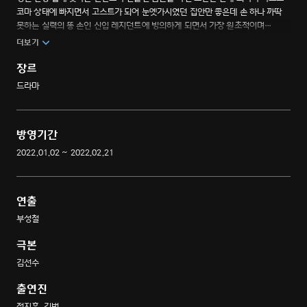
코마 상태에 빠지면서 고스트가 되어 눈엣가시였던 집안만 좋은데 손 하나 까딱
못하는 실력의 똥 손인 신입 레지던트에 빙의하게 되면서 가장 원초적이며
아이러니한 반전까지 벌어지는 메디컬, 판타지, 코믹, 멜로의 다양한 장르의
더보기
다양한 매력의 드라마
장르
드라마
방영기간
2022.01.02 ~ 2022.02.21
연출
부성철
극본
김선수
출연진
정지훈, 김범