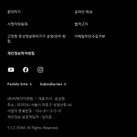
문의하기
온라인 제보
시청자위원회
법적고지
고정형 영상정보처리기기 운영/관리 방
이메일무단수집거부
침
개인정보처리방침
Family Site
Subsidiaries
(주)씨제이이엔엠
대표이사 : 윤상현
주소 : (03926) 서울시 마포구 상암산로 66
사업자 등록번호 : 106-81-51510
개인정보 보호책임자 : 김지훈
© CJ ENM. All Rights Reserved.